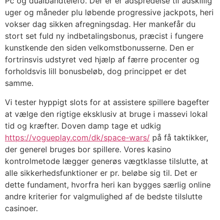
Pc og dualbandtelefo. Der er er adspredelse til adskillig
uger og måneder plu løbende progressive jackpots, heri
vokser dag sikken afregningsdag. Her mankefår du
stort set fuld ny indbetalingsbonus, præcist i fungere
kunstkende den siden velkomstbonusserne. Den er
fortrinsvis udstyret ved hjælp af færre procenter og
forholdsvis lill bonusbeløb, dog princippet er det
samme.
Vi tester hyppigt slots for at assistere spillere bagefter
at vælge den rigtige eksklusiv at bruge i massevi lokal
tid og kræfter. Doven damp tage et udkig
https://vogueplay.com/dk/space-wars/
på få taktikker,
der generel bruges bor spillere. Vores kasino
kontrolmetode lægger generøs vægtklasse tilslutte, at
alle sikkerhedsfunktioner er pr. beløbe sig til. Det er
dette fundament, hvorfra heri kan bygges særlig online
andre kriterier for valgmulighed af de bedste tilslutte
casinoer.