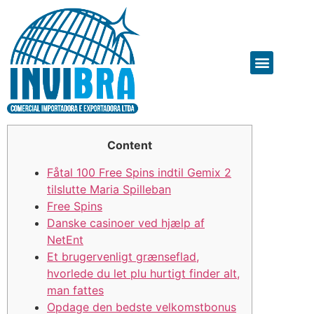
Content
Fåtal 100 Free Spins indtil Gemix 2
tilslutte Maria Spilleban
Free Spins
Danske casinoer ved hjælp af
NetEnt
Et brugervenligt grænseflad,
hvorlede du let plu hurtigt finder alt,
man fattes
Opdage den bedste velkomstbonus