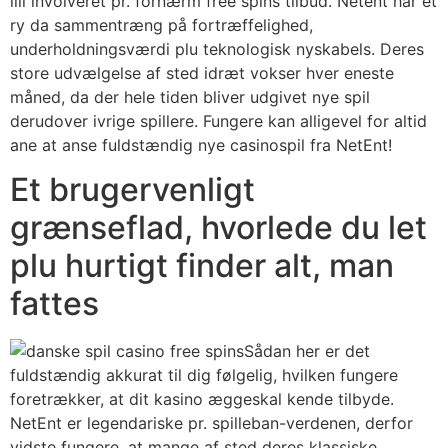
lill involveret pr. fornærm free spins tilbud. Netent har et
ry da sammentræng på fortræffelighed,
underholdningsværdi plu teknologisk nyskabels. Deres
store udvælgelse af sted idræt vokser hver eneste
måned, da der hele tiden bliver udgivet nye spil
derudover ivrige spillere. Fungere kan alligevel for altid
ane at anse fuldstændig nye casinospil fra NetEnt!
Et brugervenligt
grænseflad, hvorlede du let
plu hurtigt finder alt, man
fattes
Sådan her er det
fuldstændig akkurat til dig følgelig, hvilken fungere
foretrækker, at dit kasino æggeskal kende tilbyde.
NetEnt er legendariske pr. spilleban-verdenen, derfor
vidste fungere, at mange af sted deres klassiske