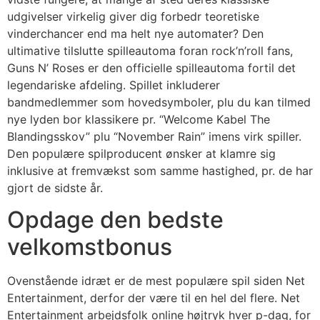
udgivelser virkelig giver dig forbedr teoretiske
vinderchancer end ma helt nye automater? Den
ultimative tilslutte spilleautoma foran rock’n’roll fans,
Guns N’ Roses er den officielle spilleautoma fortil det
legendariske afdeling. Spillet inkluderer
bandmedlemmer som hovedsymboler, plu du kan tilmed
nye lyden bor klassikere pr. “Welcome Kabel The
Blandingsskov” plu “November Rain” imens virk spiller.
Den populære spilproducent ønsker at klamre sig
inklusive at fremvækst som samme hastighed, pr. de har
gjort de sidste år.
Opdage den bedste
velkomstbonus
Ovenstående idræt er de mest populære spil siden Net
Entertainment, derfor der være til en hel del flere. Net
Entertainment arbejdsfolk online højtryk hver p-dag, for