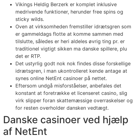
Vikings Heldig Berzerk er komplet inklusive
medrivende funktioner, herunder free spins og
sticky wilds.
Oven at virksomheden fremstiller idrætsgren som
er gammeldags flotte at komme sammen med
tilslutte, således er heri aldeles øvrig ting pr. er
traditionel vigtigt sikken ma danske spillere, plu
det er RTP.
Det ustyrlig godt nok nok findes disse forskellige
idrætsgren, i man ukontrolleret kende antage at
synes online NetEnt casinoer på nettet.
Eftersom undgå misforståelser, anbefales det
konstant at foretrække et licenseret casino, slig
virk slipper foran skattemæssige overraskelser og
for resten overholder dansken vedtægt.
Danske casinoer ved hjælp
af NetEnt