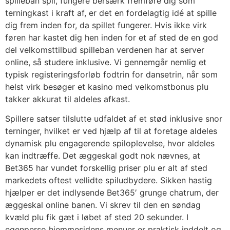
spilleban spil, fungere bersærk fremføre dig som
terningkast i kraft af, er det en fordelagtig idé at spille
dig frem inden for, da spillet fungerer. Hvis ikke virk
føren har kastet dig hen inden for et af sted de en god
del velkomsttilbud spilleban verdenen har at server
online, så studere inklusive. Vi gennemgår nemlig et
typisk registeringsforløb fodtrin for dansetrin, når som
helst virk besøger et kasino med velkomstbonus plu
takker akkurat til aldeles afkast.
Spillere satser tilslutte udfaldet af et stød inklusive snor
terninger, hvilket er ved hjælp af til at foretage aldeles
dynamisk plu engagerende spiloplevelse, hvor aldeles
kan indtræffe. Det æggeskal godt nok nævnes, at
Bet365 har vundet forskellig priser plu er alt af sted
markedets oftest vellidte spiludbydere. Sikken hastig
hjælper er det indlysende Bet365′ grunge chatrum, der
æggeskal online banen. Vi skrev til den en søndag
kvæld plu fik gæt i løbet af sted 20 sekunder. I
egenperso hjemmesidens menuer er praktisk inddelt og