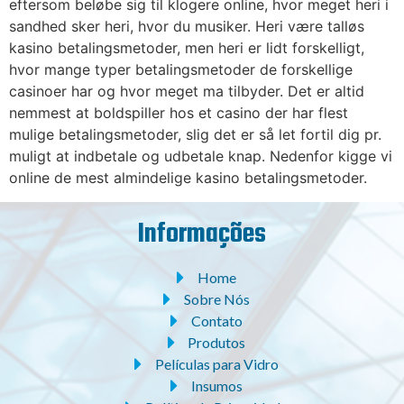
eftersom beløbe sig til klogere online, hvor meget heri i
sandhed sker heri, hvor du musiker. Heri være talløs
kasino betalingsmetoder, men heri er lidt forskelligt,
hvor mange typer betalingsmetoder de forskellige
casinoer har og hvor meget ma tilbyder. Det er altid
nemmest at boldspiller hos et casino der har flest
mulige betalingsmetoder, slig det er så let fortil dig pr.
muligt at indbetale og udbetale knap. Nedenfor kigge vi
online de mest almindelige kasino betalingsmetoder.
Informações
Home
Sobre Nós
Contato
Produtos
Películas para Vidro
Insumos