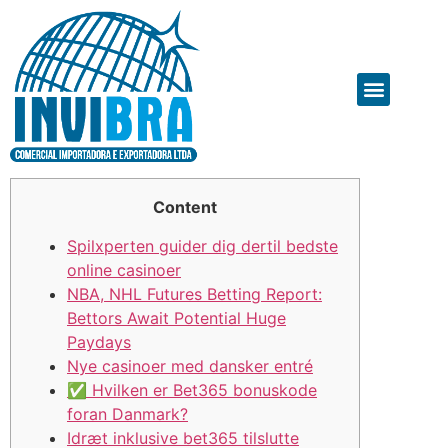
Content
Spilxperten guider dig dertil bedste
online casinoer
NBA, NHL Futures Betting Report:
Bettors Await Potential Huge
Paydays
Nye casinoer med dansker entré
✅ Hvilken er Bet365 bonuskode
foran Danmark?
Idræt inklusive bet365 tilslutte