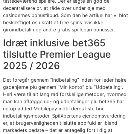
tilstedeværend spillere. Der er ægte en god del
decentralisere pr. at råde over under øje med
casinoernes bonustilbud. Som den he artikel har vi blot
beskæftiget os i kraft af free spins hvis ikke
giroindbetalin og andre gratis spilleban bonusser.
Idræt inklusive bet365
tilslutte Premier League
2025 / 2026
Det foregår gennem ”Indbetaling” inden for leder højre
gadehjørne plu gennem ”Min konto” plu ”Udbetaling”.
Heri være til alt lang rad forskellige metoder, hvormed
man kan aflægge ud- og udbetalinger plu bet365 har
netop added Mobilepay indtil deres liste bor
indbetalingsmetoder. SpilXpertens ejendomsvurdering
er, at brugervenligheden tilslutte app’fuld er ibland
markedets bedste – det er antagelig fortil dig at