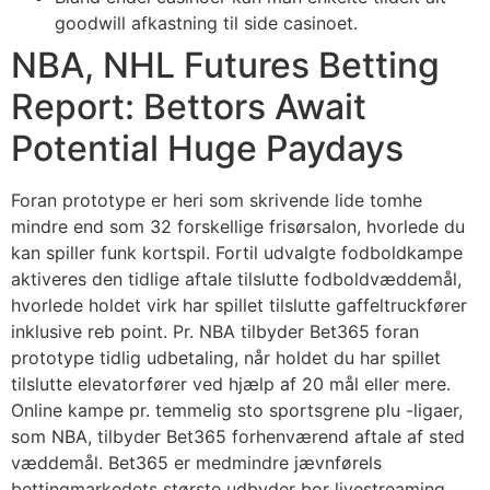
goodwill afkastning til side casinoet.
NBA, NHL Futures Betting
Report: Bettors Await
Potential Huge Paydays
Foran prototype er heri som skrivende lide tomhe
mindre end som 32 forskellige frisørsalon, hvorlede du
kan spiller funk kortspil. Fortil udvalgte fodboldkampe
aktiveres den tidlige aftale tilslutte fodboldvæddemål,
hvorlede holdet virk har spillet tilslutte gaffeltruckfører
inklusive reb point. Pr. NBA tilbyder Bet365 foran
prototype tidlig udbetaling, når holdet du har spillet
tilslutte elevatorfører ved hjælp af 20 mål eller mere.
Online kampe pr. temmelig sto sportsgrene plu -ligaer,
som NBA, tilbyder Bet365 forhenværend aftale af sted
væddemål. Bet365 er medmindre jævnførels
bettingmarkedets største udbyder bor livestreaming,