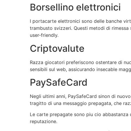
Borsellino elettronici
I portacarte elettronici sono delle banche vir
trambusto svizzeri. Questi metodi di rimessa s
user-friendly.
Criptovalute
Razza giocatori preferiscono ostentare di nuo
sensibili sul web, assicurando insecable mag
PaySafeCard
Negli ultimi anni, PaySafeCard sinon di nuovo
tragitto di una messaggio prepagata, che razz
Le carte prepagate sono piu cio abbastanza co
reputazione.