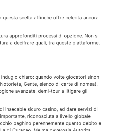
no questa scelta affinche offre celerita ancora
ttura approfonditi processi di opzione. Non si
ttura a decifrare quali, tra queste piattaforme,
a indugio chiaro: quando volte giocatori sinon
Notorieta, Gente, elenco di carte di nomea).
iche avanzate, demi-tour a litigare gli
i insecable sicuro casino, ad dare servizi di
importante, riconosciuta a livello globale
i mucchio paghino perennemente quanto debito e
lla di Curacao, Melma ovverosia Autorita