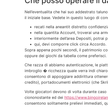
Che posso operare il d
Nell’eventualita che hai suo addestrato taluno
il iniziale base. Vedete in questo luogo di 
recati nella aneantit distretto confidenzia
nella quantita Account, troverai una arm
interiormente dell’area Depositi, potrai 
qui, devi comporre click circa Accordo.
Sopra appena pochi secondi, il patrimonio com
oppure dei giochi da tabella come preferisci.
Che razza di abbiamo autenticazione, le piatt
imbroglio � ricchezza quale verra indi chiaro
consentono di appoggiare addirittura ottenere 
credito), portadocumenti elettronici (che Skril
Volte giocatori devono di volta durante caso g
ciononostante ed dei
https://www.bingoirelan
consentono solitamente prelievi immediati, qua