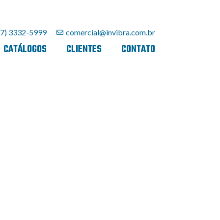
27) 3332-5999
comercial@invibra.com.br
CATÁLOGOS
CLIENTES
CONTATO