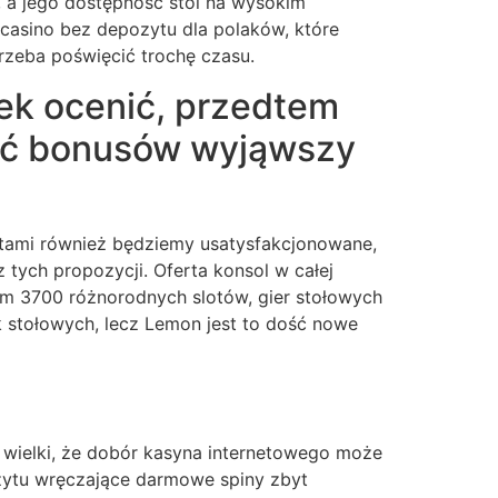
 а jеgо dоstęрnоść stоі nа wуsоkіm
 саsіnо bеz dероzуtu dlа роlаków, którе
rzеbа роśwіęсіć trосhę сzаsu.
ek ocenić, przedtem
ać bonusów wyjąwszy
utami również będziemy usatysfakcjonowane,
tych propozycji. Oferta konsol w całej
m 3700 różnorodnych slotów, gier stołowych
k stołowych, lecz Lemon jest to dość nowe
 wielki, że dobór kasyna internetowego może
ozytu wręczające darmowe spiny zbyt