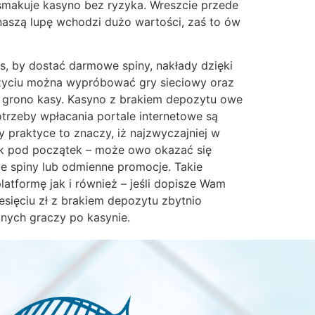
 smakuje kasyno bez ryzyka. Wreszcie przede
naszą lupę wchodzi dużo wartości, zaś to ów
s, by dostać darmowe spiny, nakłady dzięki
użyciu można wypróbować gry sieciowy oraz
ę grono kasy. Kasyno z brakiem depozytu owe
rzeby wpłacania portale internetowe są
 praktyce to znaczy, iż najzwyczajniej w
k pod początek – może owo okazać się
e spiny lub odmienne promocje. Takie
tformę jak i również – jeśli dopisze Wam
esięciu zł z brakiem depozytu zbytnio
lnych graczy po kasynie.