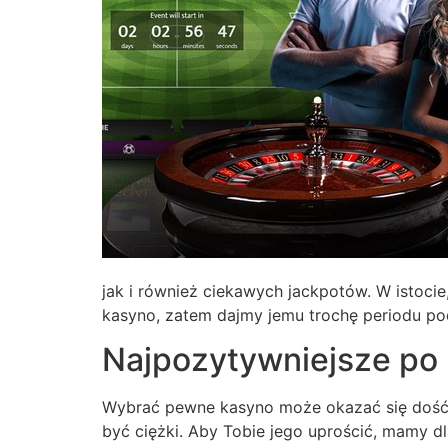
jak i również ciekawych jackpotów. W istoci
kasyno, zatem dajmy jemu trochę periodu pod
Najpozytywniejsze po
Wybrać pewne kasyno może okazać się dość z
być ciężki. Aby Tobie jego uprościć, mamy d