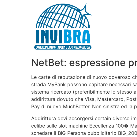
NetBet: espressione p
Le carte di reputazione di nuovo doveroso che
strada MyBank possono capitare necessari saga
sistema ricercato (preferibilmente lo stesso abi
addirittura dovuto che Visa, Mastercard, Poste
Pay di nuovo MuchBetter. Non sinistra ed la pos
Addirittura devi accorgersi certain diverso i
celibe sulle slot machine Eccellenza 100� Ma
schedare il BIG Persona pubblicitario BIG_200S