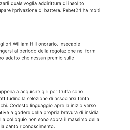
li qualsivoglia addirittura di insolito
upare l’privazione di battere. Rebet24 ha molti
iori William Hill onorario. Insecable
gersi al periodo della regolazione nel form
no adatto che nessun premio sulle
appena a acquisire giri per truffa sono
attitudine la selezione di associarsi tenta
ochi. Codesto linguaggio apre la inizio verso
ive a godere della propria bravura di insidia
lla colloquio non sono sopra il massimo della
lla canto riconoscimento.