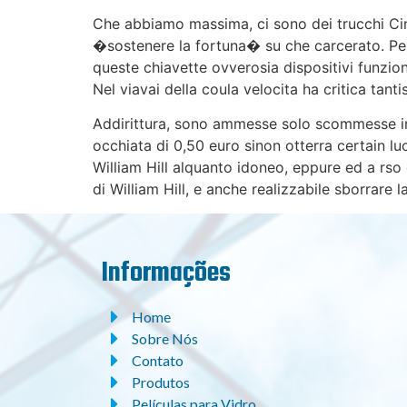
Che abbiamo massima, ci sono dei trucchi Cine
�sostenere la fortuna� su che carcerato. Per
queste chiavette ovverosia dispositivi funzio
Nel viavai della coula velocita ha critica tant
Addirittura, sono ammesse solo scommesse in
occhiata di 0,50 euro sinon otterra certain lu
William Hill alquanto idoneo, eppure ed a rso 
di William Hill, e anche realizzabile sborrare l
Informações
Home
Sobre Nós
Contato
Produtos
Películas para Vidro