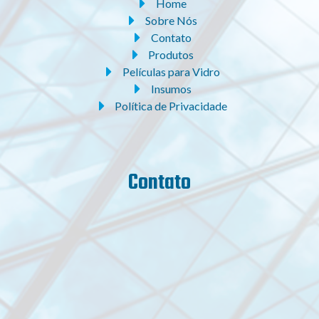
Home
Sobre Nós
Contato
Produtos
Películas para Vidro
Insumos
Política de Privacidade
Contato