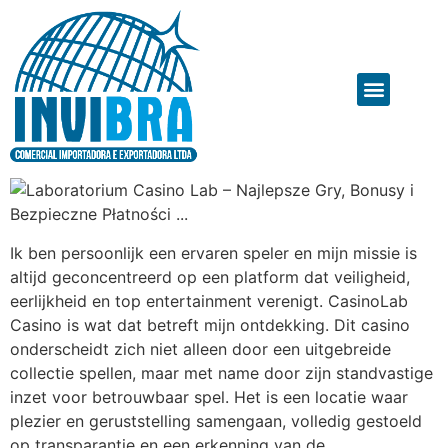
Ik ben persoonlijk een ervaren speler en mijn missie is
altijd geconcentreerd op een platform dat veiligheid,
eerlijkheid en top entertainment verenigt. CasinoLab
Casino is wat dat betreft mijn ontdekking. Dit casino
onderscheidt zich niet alleen door een uitgebreide
collectie spellen, maar met name door zijn standvastige
inzet voor betrouwbaar spel. Het is een locatie waar
plezier en geruststelling samengaan, volledig gestoeld
op transparantie en een erkenning van de