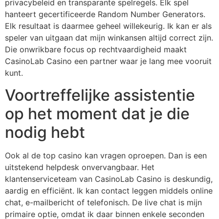
privacybeleid en transparante spelregels. Elk spel
hanteert gecertificeerde Random Number Generators.
Elk resultaat is daarmee geheel willekeurig. Ik kan er als
speler van uitgaan dat mijn winkansen altijd correct zijn.
Die onwrikbare focus op rechtvaardigheid maakt
CasinoLab Casino een partner waar je lang mee vooruit
kunt.
Voortreffelijke assistentie
op het moment dat je die
nodig hebt
Ook al de top casino kan vragen oproepen. Dan is een
uitstekend helpdesk onvervangbaar. Het
klantenserviceteam van CasinoLab Casino is deskundig,
aardig en efficiënt. Ik kan contact leggen middels online
chat, e-mailbericht of telefonisch. De live chat is mijn
primaire optie, omdat ik daar binnen enkele seconden