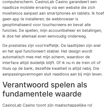
computerscherm. CasinoLab Casino garandeert een
naadloze mobiele ervaring via een website die zich
moeiteloos aanpast aan smartphones en tablets. Ik hoef
geen app te installeren; de webbrowser is
geoptimaliseerd voor touchscreens en bevat alle
functies. De spellen, mijn accountbeheer en betalingen,
ik doe het allemaal even eenvoudig onderweg.
De prestaties zijn voortreffelijk. De laadtijden zijn snel
en het spel functioneert stabiel. Het design wordt
automatisch mee met mijn scherm, waardoor de
interface altijd duidelijk blijft. Of ik nu in de trein zit of
thuis op de bank, dezelfde kwaliteit is altijd nabij. Die
aanpassingsvermogen sluit naadloos aan bij mijn leven.
Verantwoord spelen als
fundamentele waarde
CasinoLab Casino toont zijn maatschappelijke rol