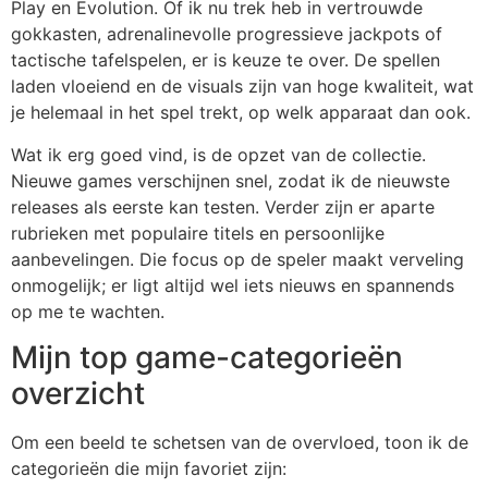
Play en Evolution. Of ik nu trek heb in vertrouwde
gokkasten, adrenalinevolle progressieve jackpots of
tactische tafelspelen, er is keuze te over. De spellen
laden vloeiend en de visuals zijn van hoge kwaliteit, wat
je helemaal in het spel trekt, op welk apparaat dan ook.
Wat ik erg goed vind, is de opzet van de collectie.
Nieuwe games verschijnen snel, zodat ik de nieuwste
releases als eerste kan testen. Verder zijn er aparte
rubrieken met populaire titels en persoonlijke
aanbevelingen. Die focus op de speler maakt verveling
onmogelijk; er ligt altijd wel iets nieuws en spannends
op me te wachten.
Mijn top game-categorieën
overzicht
Om een beeld te schetsen van de overvloed, toon ik de
categorieën die mijn favoriet zijn: