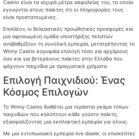
Casino είναι τα ισχυρά μέτρα ασφαλείας του, τα οποία
εγγυώνται στους παίκτες ότι οι πληροφορίες τους
είναι προστατευμένες.
Επιπλέον, οι δελεαστικές προωθητικές προσφορές και
μια αφοσιωμένη ομάδα υποστήριξης πελατών
αναβαθμίζουν τη συνολική εμπειρία, μετατρέποντας το
Winny Casino κορυφαία επιλογή τόσο για αρχάριους
όσο και για βετεράνους παίκτες στην Ελλάδα που
ψάχνουν παιχνίδια με πραγματικά χρήματα.
Επιλογή Παιχνιδιού: Ένας
Κόσμος Επιλογών
Το Winny Casino διαθέτει μια τεράστια γκάμα τύπων
παιχνιδιών που καλύπτουν κάθε γούστο παίκτη,
εξασφαλίζοντας μια εκπληκτική εμπειρία για όλους.
Με μια εντυπωσιακή εμπειρία live dealer, οι επισκέπτες