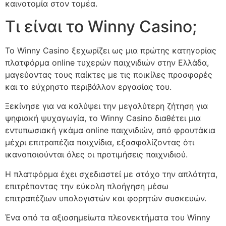
καινοτομία στον τομέα.
Τι είναι το Winny Casino;
Το Winny Casino ξεχωρίζει ως μια πρώτης κατηγορίας
πλατφόρμα online τυχερών παιχνιδιών στην Ελλάδα,
μαγεύοντας τους παίκτες με τις ποικίλες προσφορές
και το εύχρηστο περιβάλλον εργασίας του.
Ξεκίνησε για να καλύψει την μεγαλύτερη ζήτηση για
ψηφιακή ψυχαγωγία, το Winny Casino διαθέτει μια
εντυπωσιακή γκάμα online παιχνιδιών, από φρουτάκια
μέχρι επιτραπέζια παιχνίδια, εξασφαλίζοντας ότι
ικανοποιούνται όλες οι προτιμήσεις παιχνιδιού.
Η πλατφόρμα έχει σχεδιαστεί με στόχο την απλότητα,
επιτρέποντας την εύκολη πλοήγηση μέσω
επιτραπέζιων υπολογιστών και φορητών συσκευών.
Ένα από τα αξιοσημείωτα πλεονεκτήματα του Winny