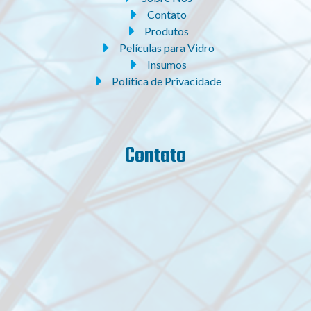
Contato
Produtos
Películas para Vidro
Insumos
Política de Privacidade
Contato