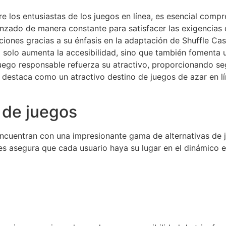
 los entusiastas de los juegos en línea, es esencial compr
anzado de manera constante para satisfacer las exigencias
iones gracias a su énfasis en la adaptación de Shuffle Casin
 solo aumenta la accesibilidad, sino que también fomenta u
juego responsable refuerza su atractivo, proporcionando s
no destaca como un atractivo destino de juegos de azar en l
 de juegos
 encuentran con una impresionante gama de alternativas de 
s asegura que cada usuario haya su lugar en el dinámico e