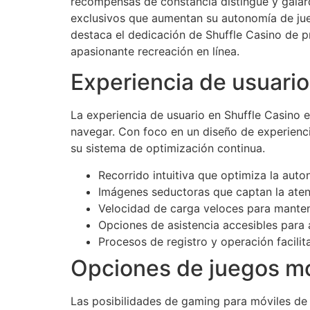
recompensas de constancia distingue y galard
exclusivos que aumentan su autonomía de ju
destaca el dedicación de Shuffle Casino de 
apasionante recreación en línea.
Experiencia de usuario
La experiencia de usuario en Shuffle Casino e
navegar. Con foco en un diseño de experiencia
su sistema de optimización continua.
Recorrido intuitiva que optimiza la aut
Imágenes seductoras que captan la atenc
Velocidad de carga veloces para manten
Opciones de asistencia accesibles para
Procesos de registro y operación facili
Opciones de juegos mó
Las posibilidades de gaming para móviles de 