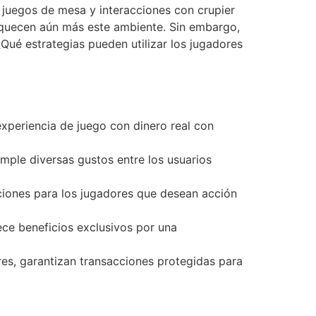
 juegos de mesa y interacciones con crupier
riquecen aún más este ambiente. Sin embargo,
Qué estrategias pueden utilizar los jugadores
xperiencia de juego con dinero real con
mple diversas gustos entre los usuarios
upciones para los jugadores que desean acción
ce beneficios exclusivos por una
res, garantizan transacciones protegidas para