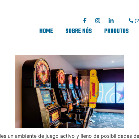
(
HOME
SOBRE NÓS
PRODUTOS
es un ambiente de juego activo y lleno de posibilidades de