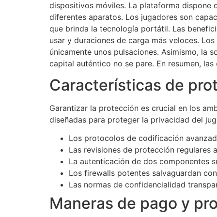
dispositivos móviles. La plataforma dispone d
diferentes aparatos. Los jugadores son capace
que brinda la tecnología portátil. Las benef
usar y duraciones de carga más veloces. Los u
únicamente unos pulsaciones. Asimismo, la s
capital auténtico no se pare. En resumen, la
Características de pro
Garantizar la protección es crucial en los a
diseñadas para proteger la privacidad del jug
Los protocolos de codificación avanzado
Las revisiones de protección regulares 
La autenticación de dos componentes s
Los firewalls potentes salvaguardan con
Las normas de confidencialidad transpa
Maneras de pago y pro