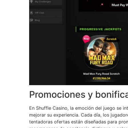
Promociones y bonifica
En Shuffle Casino, la emoción del juego se i
mejorar su experiencia. Cada día, los jugado
tentadoras ofertas están diseñadas para pro