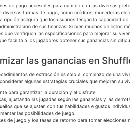
nes de pago accesibles para cumplir con las diversas prefe
ntre diversas formas de pago, como créditos, monederos elec
a opción asegura que los usuarios tengan la capacidad de de
dministración de sus finanzas. Si bien muchos de estos m
os que verifiquen las especificaciones para mejorar su viven
que facilita a los jugadores obtener sus ganancias sin dific
mizar las ganancias en Shuffl
ocedimientos de extracción es solo el comienzo de una viv
considerar algunas estrategias cruciales que mejoran su vi
te para garantizar la duración y el disfrute.
as, ajustando las jugadas según las ganancias y las derrot
ellos que se ajusten con tus habilidades e gustos individua
mentar las posibilidades de juego.
es de juego y los tasas de retorno para tomar elecciones 