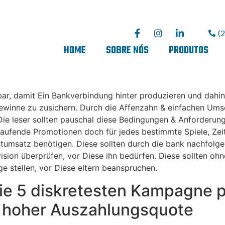
(
HOME
SOBRE NÓS
PRODUTOS
ar, damit Ein Bankverbindung hinter produzieren und dahin
winne zu zusichern. Durch die Affenzahn & einfachen Umsetz
Die leser sollten pauschal diese Bedingungen & Anforderun
aufende Promotionen doch für jedes bestimmte Spiele, Zeit
stumsatz benötigen. Diese sollten durch die bank nachfol
sion überprüfen, vor Diese ihn bedürfen. Diese sollten o
e stellen, vor Diese eltern beanspruchen.
die 5 diskretesten Kampagne p
ia hoher Auszahlungsquote