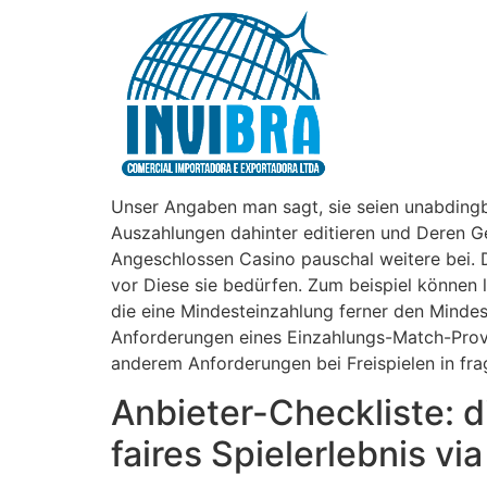
Unser Angaben man sagt, sie seien unabdingb
Auszahlungen dahinter editieren und Deren Ge
Angeschlossen Casino pauschal weitere bei. 
vor Diese sie bedürfen.
Zum beispiel können l
die eine Mindesteinzahlung ferner den Minde
Anforderungen eines Einzahlungs-Match-Provi
anderem Anforderungen bei Freispielen in frag
Anbieter-Checkliste: 
faires Spielerlebnis v