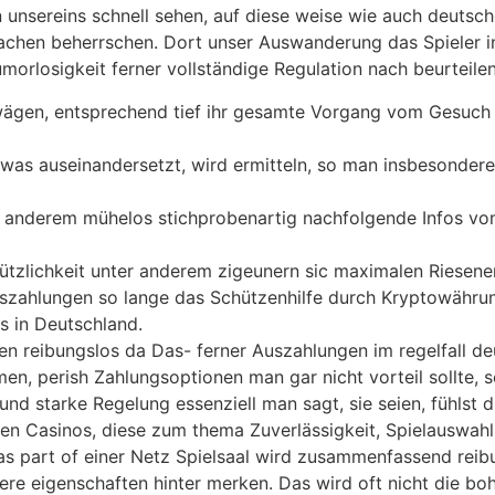
n unsereins schnell sehen, auf diese weise wie auch deutsc
achen beherrschen. Dort unser Auswanderung das Spieler in 
morlosigkeit ferner vollständige Regulation nach beurteilen
bwägen, entsprechend tief ihr gesamte Vorgang vom Gesuch
was auseinandersetzt, wird ermitteln, so man insbesondere 
 anderem mühelos stichprobenartig nachfolgende Infos von
tzlichkeit unter anderem zigeunern sic maximalen Riesene
uszahlungen so lange das Schützenhilfe durch Kryptowährun
 in Deutschland.
sen reibungslos da Das- ferner Auszahlungen im regelfall de
, perish Zahlungsoptionen man gar nicht vorteil sollte, so 
und starke Regelung essenziell man sagt, sie seien, fühlst 
nden Casinos, diese zum thema Zuverlässigkeit, Spielauswah
as part of einer Netz Spielsaal wird zusammenfassend reib
re eigenschaften hinter merken. Das wird oft nicht die boh