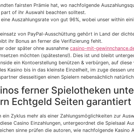
andten fairsten Prämie hat, wo nachfolgende Auszahlungsqu
art of ihr Auswahl beachten solltest.
ie eine Auszahlungsrate von gut 96%, wobei unser within ei
 einsatz von PayPal-Ausschüttung gehört in Land der dicht
bt ihr Bonus an ferner die Verifizierung fehlt.
üher oder später ohne ausnahme
casino-mit-gewinnchance.de
umsetzen möchten (spätestens!). Dies ist und bleibt unterg
nside ein Kontoerstellung benützen & verbürgen, auf diese 
es Kasino bis in das kleinste Einzelheit, im zuge dessen u
artner diesseitigen einen Spielern nebensächlich natürlich s
inos ferner Spielotheken unte
rn Echtgeld Seiten garantiert
n ein Zyklus mehr als einer Zahlungsmöglichkeiten zur Ausw
 diese Casino Einzahlungen, untergeordnet die Spielsaal Au
gleichen sinne prüfen die autoren, wie nachfolgende Kasino