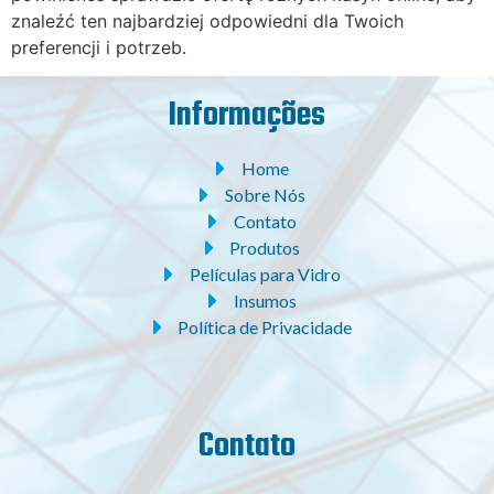
znaleźć ten najbardziej odpowiedni dla Twoich
preferencji i potrzeb.
Informações
Home
Sobre Nós
Contato
Produtos
Películas para Vidro
Insumos
Política de Privacidade
Contato