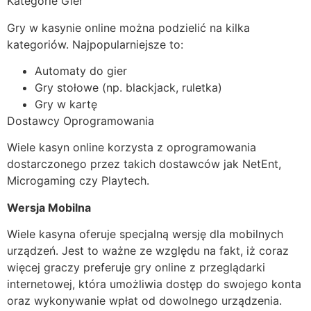
Kategorie Gier
Gry w kasynie online można podzielić na kilka
kategoriów. Najpopularniejsze to:
Automaty do gier
Gry stołowe (np. blackjack, ruletka)
Gry w kartę
Dostawcy Oprogramowania
Wiele kasyn online korzysta z oprogramowania
dostarczonego przez takich dostawców jak NetEnt,
Microgaming czy Playtech.
Wersja Mobilna
Wiele kasyna oferuje specjalną wersję dla mobilnych
urządzeń. Jest to ważne ze względu na fakt, iż coraz
więcej graczy preferuje gry online z przeglądarki
internetowej, która umożliwia dostęp do swojego konta
oraz wykonywanie wpłat od dowolnego urządzenia.