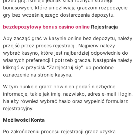
przed grą. Istnieje jednak kilka różnych strategii
bonusowych, które umożliwiają graczom rozpoczęcie
gry bez wcześniejszego dostarczenia depozytu.
bezdepozytowy bonus casino online
Rejestracja
Aby zacząć grać w kasynie online bez depozytu, należy
przejść przez proces rejestracji. Najpierw należy
wybrać kasyno, które jest najbardziej odpowiednie do
własnych preferencji i potrzeb gracza. Następnie należy
kliknąć w przycisk “Zarejestruj się” lub podobne
oznaczenie na stronie kasyna.
W tym punkcie gracz powinien podać niezbędne
informacje, takie jak imię, nazwisko, adres e-mail i login.
Należy również wybrać hasło oraz wypełnić formularz
rejestracyjny.
Możliwości Konta
Po zakończeniu procesu rejestracji gracz uzyska