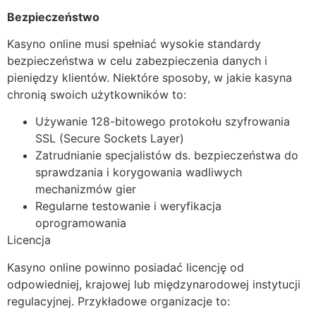
Bezpieczeństwo
Kasyno online musi spełniać wysokie standardy
bezpieczeństwa w celu zabezpieczenia danych i
pieniędzy klientów. Niektóre sposoby, w jakie kasyna
chronią swoich użytkowników to:
Używanie 128-bitowego protokołu szyfrowania
SSL (Secure Sockets Layer)
Zatrudnianie specjalistów ds. bezpieczeństwa do
sprawdzania i korygowania wadliwych
mechanizmów gier
Regularne testowanie i weryfikacja
oprogramowania
Licencja
Kasyno online powinno posiadać licencję od
odpowiedniej, krajowej lub międzynarodowej instytucji
regulacyjnej. Przykładowe organizacje to: