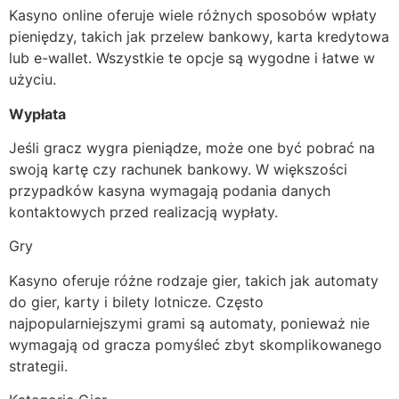
Kasyno online oferuje wiele różnych sposobów wpłaty
pieniędzy, takich jak przelew bankowy, karta kredytowa
lub e-wallet. Wszystkie te opcje są wygodne i łatwe w
użyciu.
Wypłata
Jeśli gracz wygra pieniądze, może one być pobrać na
swoją kartę czy rachunek bankowy. W większości
przypadków kasyna wymagają podania danych
kontaktowych przed realizacją wypłaty.
Gry
Kasyno oferuje różne rodzaje gier, takich jak automaty
do gier, karty i bilety lotnicze. Często
najpopularniejszymi grami są automaty, ponieważ nie
wymagają od gracza pomyśleć zbyt skomplikowanego
strategii.