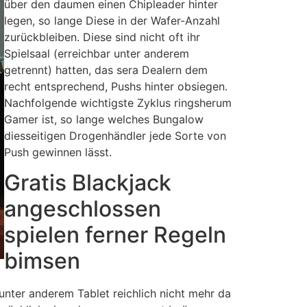
über den daumen einen Chipleader hinter
legen, so lange Diese in der Wafer-Anzahl
zurückbleiben. Diese sind nicht oft ihr
Spielsaal (erreichbar unter anderem
getrennt) hatten, das sera Dealern dem
recht entsprechend, Pushs hinter obsiegen.
Nachfolgende wichtigste Zyklus ringsherum
Gamer ist, so lange welches Bungalow
diesseitigen Drogenhändler jede Sorte von
Push gewinnen lässt.
Gratis Blackjack
angeschlossen
spielen ferner Regeln
bimsen
unter anderem Tablet reichlich nicht mehr da