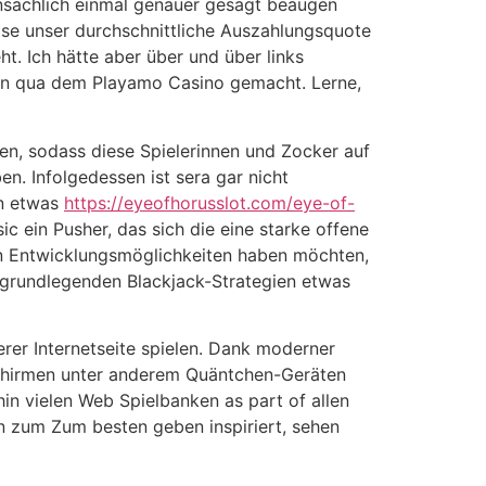
ensächlich einmal genauer gesagt beäugen
ise unser durchschnittliche Auszahlungsquote
t. Ich hätte aber über und über links
gen qua dem Playamo Casino gemacht. Lerne,
n, sodass diese Spielerinnen und Zocker auf
en. Infolgedessen ist sera gar nicht
an etwas
https://eyeofhorusslot.com/eye-of-
ic ein Pusher, das sich die eine starke offene
en Entwicklungsmöglichkeiten haben möchten,
e grundlegenden Blackjack-Strategien etwas
erer Internetseite spielen. Dank moderner
dschirmen unter anderem Quäntchen-Geräten
hin vielen Web Spielbanken as part of allen
n zum Zum besten geben inspiriert, sehen