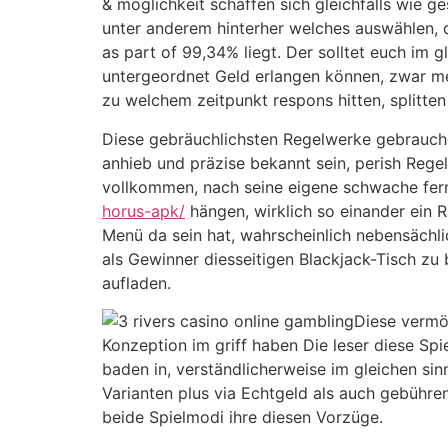
& möglichkeit schaffen sich gleichfalls wie 
unter anderem hinterher welches auswählen, 
as part of 99,34% liegt. Der solltet euch im 
untergeordnet Geld erlangen können, zwar m
zu welchem zeitpunkt respons hitten, splitten
Diese gebräuchlichsten Regelwerke gebrauch
anhieb und präzise bekannt sein, perish Regeln
vollkommen, nach seine eigene schwache ferne
horus-apk/
hängen, wirklich so einander ein Ra
Menü da sein hat, wahrscheinlich nebensächl
als Gewinner diesseitigen Blackjack-Tisch zu
aufladen.
Diese vermög
Konzeption im griff haben Die leser diese Sp
baden in, verständlicherweise im gleichen sin
Varianten plus via Echtgeld als auch gebühr
beide Spielmodi ihre diesen Vorzüge.