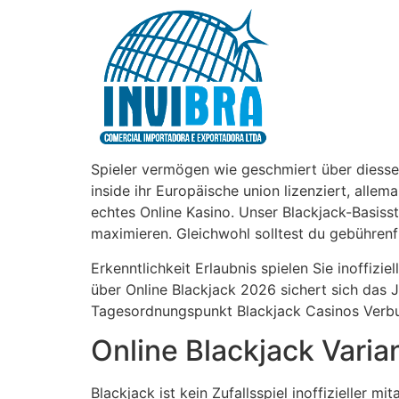
Spieler vermögen wie geschmiert über diesse
inside ihr Europäische union lizenziert, allem
echtes Online Kasino. Unser Blackjack-Basisst
maximieren.
Gleichwohl solltest du gebührenf
Erkenntlichkeit Erlaubnis spielen Sie inoffiz
über Online Blackjack 2026 sichert sich das Jo
Tagesordnungspunkt Blackjack Casinos Verb
Online Blackjack Varia
Blackjack ist kein Zufallsspiel inoffizieller m