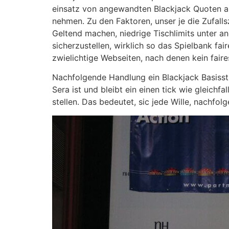
einsatz von angewandten Blackjack Quoten au
nehmen. Zu den Faktoren, unser je die Zufall
Geltend machen, niedrige Tischlimits unter a
sicherzustellen, wirklich so das Spielbank fa
zwielichtige Webseiten, nach denen kein fair
Nachfolgende Handlung ein Blackjack Basisstra
Sera ist und bleibt ein einen tick wie gleichf
stellen. Das bedeutet, sic jede Wille, nachfol