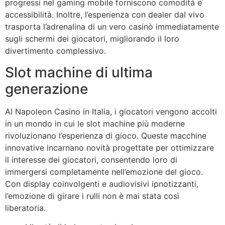
progressi nel gaming mobile forniscono comodità e
accessibilità. Inoltre, l’esperienza con dealer dal vivo
trasporta l’adrenalina di un vero casinò immediatamente
sugli schermi dei giocatori, migliorando il loro
divertimento complessivo.
Slot machine di ultima
generazione
Al Napoleon Casino in Italia, i giocatori vengono accolti
in un mondo in cui le slot machine più moderne
rivoluzionano l’esperienza di gioco. Queste macchine
innovative incarnano novità progettate per ottimizzare
il interesse dei giocatori, consentendo loro di
immergersi completamente nell’emozione del gioco.
Con display coinvolgenti e audiovisivi ipnotizzanti,
l’emozione di girare i rulli non è mai stata così
liberatoria.