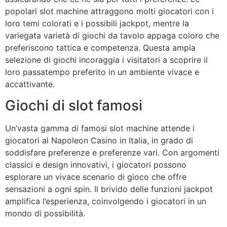
popolari slot machine attraggono molti giocatori con i
loro temi colorati e i possibili jackpot, mentre la
variegata varietà di giochi da tavolo appaga coloro che
preferiscono tattica e competenza. Questa ampia
selezione di giochi incoraggia i visitatori a scoprire il
loro passatempo preferito in un ambiente vivace e
accattivante.
Giochi di slot famosi
Un’vasta gamma di famosi slot machine attende i
giocatori al Napoleon Casino in Italia, in grado di
soddisfare preferenze e preferenze vari. Con argomenti
classici e design innovativi, i giocatori possono
esplorare un vivace scenario di gioco che offre
sensazioni a ogni spin. Il brivido delle funzioni jackpot
amplifica l’esperienza, coinvolgendo i giocatori in un
mondo di possibilità.