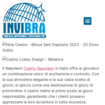
Il Napoleon
Casino Napoleon
in Italia offre ai giocatori
un combinazione unico di eccitazione e controllo. Con
la sua atmosfera elegante e la sua vasta scelta di
giochi, si spicca come una destinazione di gioco di
prim’ordine. Il casinò mette al primo posto al gioco
responsabile, garantendo che i clienti possano
apprezzare la loro avventura in tutta sicurezza.