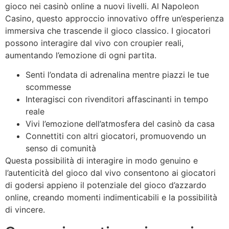
gioco nei casinò online a nuovi livelli. Al Napoleon
Casino, questo approccio innovativo offre un’esperienza
immersiva che trascende il gioco classico. I giocatori
possono interagire dal vivo con croupier reali,
aumentando l’emozione di ogni partita.
Senti l’ondata di adrenalina mentre piazzi le tue
scommesse
Interagisci con rivenditori affascinanti in tempo
reale
Vivi l’emozione dell’atmosfera del casinò da casa
Connettiti con altri giocatori, promuovendo un
senso di comunità
Questa possibilità di interagire in modo genuino e
l’autenticità del gioco dal vivo consentono ai giocatori
di godersi appieno il potenziale del gioco d’azzardo
online, creando momenti indimenticabili e la possibilità
di vincere.