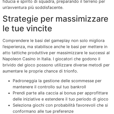
fiducia e spirito di squadra, preparando il terreno per
un’avventura più soddisfacente.
Strategie per massimizzare
le tue vincite
Comprendere le basi del gameplay non solo migliora
l’esperienza, ma stabilisce anche le basi per mettere in
atto tattiche produttive per massimizzare le successi al
Napoleon Casino in Italia. I giocatori che godono il
brivido del gioco possono utilizzare diverse metodi per
aumentare le proprie chance di trionfo.
Padroneggia la gestione delle scommesse per
mantenere il controllo sul tuo bankroll
Prendi parte alla caccia ai bonus per approfittare
delle iniziative e estendere il tuo periodo di gioco
Seleziona giochi con probabilità favorevoli che si
conformano alle tue preferenze