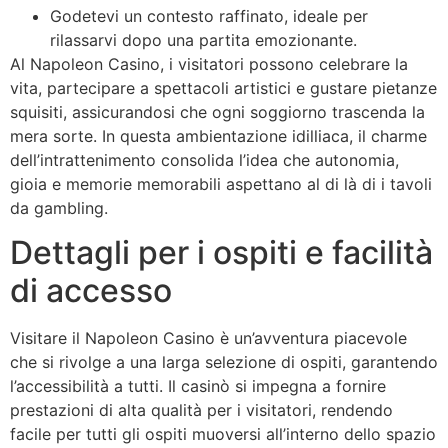
Godetevi un contesto raffinato, ideale per
rilassarvi dopo una partita emozionante.
Al Napoleon Casino, i visitatori possono celebrare la
vita, partecipare a spettacoli artistici e gustare pietanze
squisiti, assicurandosi che ogni soggiorno trascenda la
mera sorte. In questa ambientazione idilliaca, il charme
dell’intrattenimento consolida l’idea che autonomia,
gioia e memorie memorabili aspettano al di là di i tavoli
da gambling.
Dettagli per i ospiti e facilità
di accesso
Visitare il Napoleon Casino è un’avventura piacevole
che si rivolge a una larga selezione di ospiti, garantendo
l’accessibilità a tutti. Il casinò si impegna a fornire
prestazioni di alta qualità per i visitatori, rendendo
facile per tutti gli ospiti muoversi all’interno dello spazio