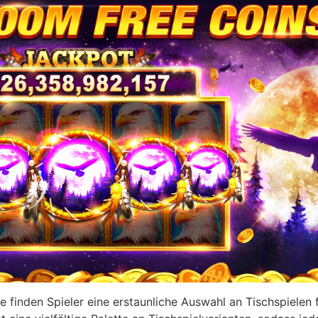
 finden Spieler eine erstaunliche Auswahl an Tischspielen 