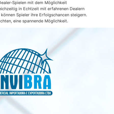
-Dealer-Spielen mit dem Möglichkeit
ichzeitig in Echtzeit mit erfahrenen Dealern
können Spieler ihre Erfolgschancen steigern.
öchten, eine spannende Möglichkeit.