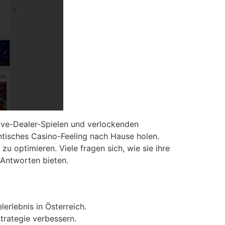
ive-Dealer-Spielen und verlockenden
entisches Casino-Feeling nach Hause holen.
zu optimieren. Viele fragen sich, wie sie ihre
Antworten bieten.
erlebnis in Österreich.
trategie verbessern.