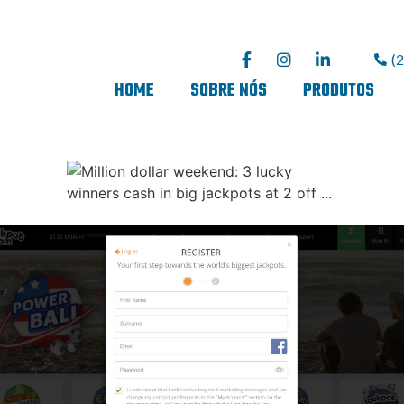
(
HOME
SOBRE NÓS
PRODUTOS