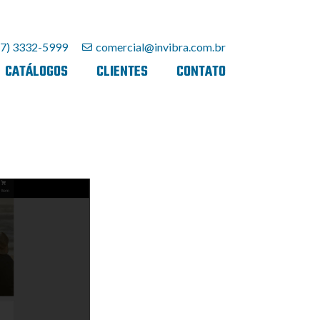
27) 3332-5999
comercial@invibra.com.br
CATÁLOGOS
CLIENTES
CONTATO