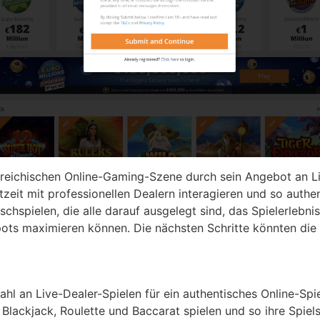
erreichischen Online-Gaming-Szene durch sein Angebot an L
tzeit mit professionellen Dealern interagieren und so auth
chspielen, die alle darauf ausgelegt sind, das Spielerlebnis 
ts maximieren können. Die nächsten Schritte könnten die 
hl an Live-Dealer-Spielen für ein authentisches Online-Spiel
Blackjack, Roulette und Baccarat spielen und so ihre Spiels