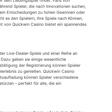
r sein Lieblingsspiel findet. Fans von
ährend Spieler, die nach Innovationen suchen,
 dem Entscheidungen zu hohen Gewinnen oder
 es den Spielern, ihre Spiele nach Können,
ent von Quickwin Casino bietet ein spannendes
der Live-Dealer-Spiele und einer Reihe an
 Dazu geben sie einige wesentliche
tätigung der Registrierung können Spieler
lerlebnis zu genießen. Quickwin Casino
ontoaufladung können Spieler verschiedene
ürzen – perfekt für alle, die ein