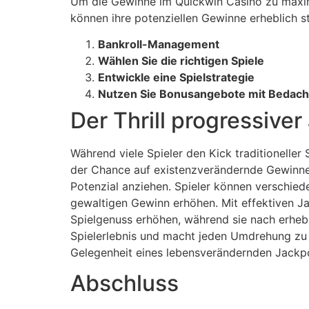
Um die Gewinne im Quickwin Casino zu maximie
können ihre potenziellen Gewinne erheblich s
Bankroll-Management
Wählen Sie die richtigen Spiele
Entwickle eine Spielstrategie
Nutzen Sie Bonusangebote mit Bedach
Der Thrill progressive
Während viele Spieler den Kick traditioneller
der Chance auf existenzverändernde Gewinne
Potenzial anziehen. Spieler können verschiede
gewaltigen Gewinn erhöhen. Mit effektiven J
Spielgenuss erhöhen, während sie nach erhebli
Spielerlebnis und macht jeden Umdrehung zu e
Gelegenheit eines lebensverändernden Jackp
Abschluss