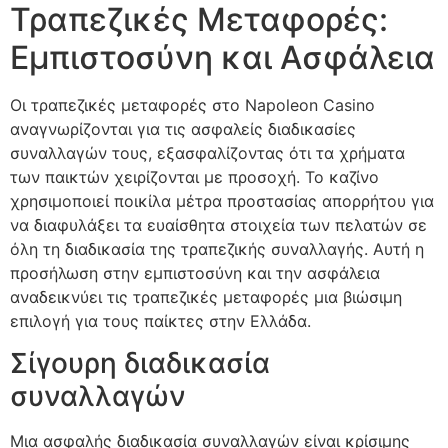
Τραπεζικές Μεταφορές:
Εμπιστοσύνη και Ασφάλεια
Οι τραπεζικές μεταφορές στο Napoleon Casino
αναγνωρίζονται για τις ασφαλείς διαδικασίες
συναλλαγών τους, εξασφαλίζοντας ότι τα χρήματα
των παικτών χειρίζονται με προσοχή. Το καζίνο
χρησιμοποιεί ποικίλα μέτρα προστασίας απορρήτου για
να διαφυλάξει τα ευαίσθητα στοιχεία των πελατών σε
όλη τη διαδικασία της τραπεζικής συναλλαγής. Αυτή η
προσήλωση στην εμπιστοσύνη και την ασφάλεια
αναδεικνύει τις τραπεζικές μεταφορές μια βιώσιμη
επιλογή για τους παίκτες στην Ελλάδα.
Σίγουρη διαδικασία
συναλλαγών
Μια ασφαλής διαδικασία συναλλαγών είναι κρίσιμης