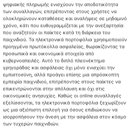
ψηφιακής πληρωμής ενισχύουν την αποδοτικότητα
των συναλλαγών, επιτρέποντας στους χρήστες να
ολοκληρώνουν καταθέσεις και αναλήψεις σε μηδαμινό
χρόνο, κάτι που ευθυγραμμίζεται με την ανεξαρτησία
που αναζητούν οι παίκτες κατά τη διάρκεια του
παιχνιδιού. Τα ηλεκτρονικά πορτοφόλια χρησιμοποιούν
προηγμένα πρωτόκολλα ασφαλείας, θωρακίζοντας τα
προσωπικά και οικονομικά στοιχεία από
κυβερνοαπειλές. Αυτό το διπλό πλεονέκτημα
γρηγοράδας και ασφάλειας όχι μόνο ενισχύει την
εμπιστοσύνη, αλλά προάγει επίσης μια απρόσκοπτη
εμπειρία παιχνιδιού, επιτρέποντας στους παίκτες να
επικεντρώνονται στην απόλαυση και όχι στις
οικονομικές ανησυχίες. Καθώς οι online συναλλαγές
εξελίσσονται, τα ηλεκτρονικά πορτοφόλια ξεχωρίζουν
ως μια αξιόπιστη επιλογή για όσους επιδιώκουν να
ισορροπήσουν την άνεση με την ασφάλεια στον κόσμο
των τυχερών παιχνιδιών.