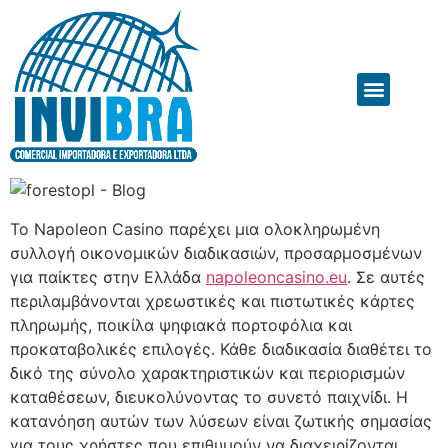
Το Napoleon Casino παρέχει μια ολοκληρωμένη
συλλογή οικονομικών διαδικασιών, προσαρμοσμένων
για παίκτες στην Ελλάδα
napoleoncasino.eu
. Σε αυτές
περιλαμβάνονται χρεωστικές και πιστωτικές κάρτες
πληρωμής, ποικίλα ψηφιακά πορτοφόλια και
προκαταβολικές επιλογές. Κάθε διαδικασία διαθέτει το
δικό της σύνολο χαρακτηριστικών και περιορισμών
καταθέσεων, διευκολύνοντας το συνετό παιχνίδι. Η
κατανόηση αυτών των λύσεων είναι ζωτικής σημασίας
για τους χρήστες που επιθυμούν να διαχειρίζονται