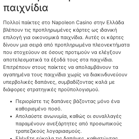
παιχνίδια
Πολλοί παίκτες στο Napoleon Casino στην Ελλάδα
βλέπουν τις προπληρωμένες κάρτες ως ιδανική
επιλογή για οικονομικά παιχνίδια. Αυτές οι κάρτες
δίνουν μια σειρά από προπληρωμένα πλεονεκτήματα
που στοχεύουν σε όσους προτιμούν να ελέγξουν
αποτελεσματικά τα έξοδά τους στα παιχνίδια.
Επιτρέπουν στους παίκτες να απολαμβάνουν τα
αγαπημένα τους παιχνίδια χωρίς να διακινδυνεύουν
υπερβολικές δαπάνες, συμβαδίζοντας καλά με
διάφορες στρατηγικές προϋπολογισμού.
Περιορίστε τις δαπάνες βάζοντας μόνο ένα
καθορισμένο ποσό.
Απολαύστε ανωνυμία, καθώς οι συναλλαγές
παραμένουν ανεξάρτητες από προσωπικούς
τραπεζικούς λογαριασμούς.
Ελέγξτε εύκολα τις δαπάνες, καθιστώντας