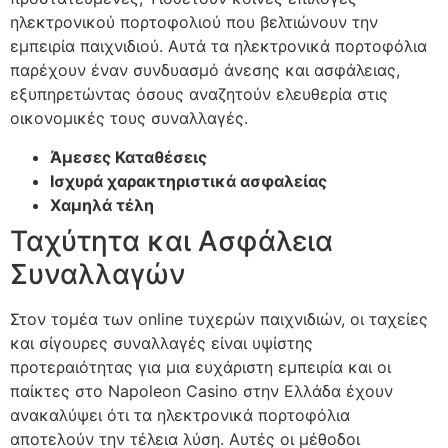
ηλεκτρονικού πορτοφολιού που βελτιώνουν την
εμπειρία παιχνιδιού. Αυτά τα ηλεκτρονικά πορτοφόλια
παρέχουν έναν συνδυασμό άνεσης και ασφάλειας,
εξυπηρετώντας όσους αναζητούν ελευθερία στις
οικονομικές τους συναλλαγές.
Άμεσες Καταθέσεις
Ισχυρά χαρακτηριστικά ασφαλείας
Χαμηλά τέλη
Ταχύτητα και Ασφάλεια
Συναλλαγών
Στον τομέα των online τυχερών παιχνιδιών, οι ταχείες
και σίγουρες συναλλαγές είναι υψίστης
προτεραιότητας για μια ευχάριστη εμπειρία και οι
παίκτες στο Napoleon Casino στην Ελλάδα έχουν
ανακαλύψει ότι τα ηλεκτρονικά πορτοφόλια
αποτελούν την τέλεια λύση. Αυτές οι μέθοδοι