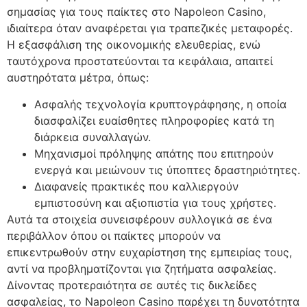
σημασίας για τους παίκτες στο Napoleon Casino,
ιδιαίτερα όταν αναφέρεται για τραπεζικές μεταφορές.
Η εξασφάλιση της οικονομικής ελευθερίας, ενώ
ταυτόχρονα προστατεύονται τα κεφάλαια, απαιτεί
αυστηρότατα μέτρα, όπως:
Ασφαλής τεχνολογία κρυπτογράφησης, η οποία
διασφαλίζει ευαίσθητες πληροφορίες κατά τη
διάρκεια συναλλαγών.
Μηχανισμοί πρόληψης απάτης που επιτηρούν
ενεργά και μειώνουν τις ύποπτες δραστηριότητες.
Διαφανείς πρακτικές που καλλιεργούν
εμπιστοσύνη και αξιοπιστία για τους χρήστες.
Αυτά τα στοιχεία συνεισφέρουν συλλογικά σε ένα
περιβάλλον όπου οι παίκτες μπορούν να
επικεντρωθούν στην ευχαρίστηση της εμπειρίας τους,
αντί να προβληματίζονται για ζητήματα ασφαλείας.
Δίνοντας προτεραιότητα σε αυτές τις δικλείδες
ασφαλείας, το Napoleon Casino παρέχει τη δυνατότητα