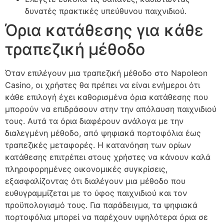
δυνατές πρακτικές υπεύθυνου παιχνιδιού.
Όρια κατάθεσης για κάθε
τραπεζική μέθοδο
Όταν επιλέγουν μια τραπεζική μέθοδο στο Napoleon
Casino, οι χρήστες θα πρέπει να είναι ενήμεροι ότι
κάθε επιλογή έχει καθορισμένα όρια κατάθεσης που
μπορούν να επιδράσουν στην την απόλαυση παιχνιδιού
τους. Αυτά τα όρια διαφέρουν ανάλογα με την
διαλεγμένη μέθοδο, από ψηφιακά πορτοφόλια έως
τραπεζικές μεταφορές. Η κατανόηση των ορίων
κατάθεσης επιτρέπει στους χρήστες να κάνουν καλά
πληροφορημένες οικονομικές συγκρίσεις,
εξασφαλίζοντας ότι διαλέγουν μια μέθοδο που
ευθυγραμμίζεται με το ύφος παιχνιδιού και τον
προϋπολογισμό τους. Για παράδειγμα, τα ψηφιακά
πορτοφόλια μπορεί να παρέχουν υψηλότερα όρια σε