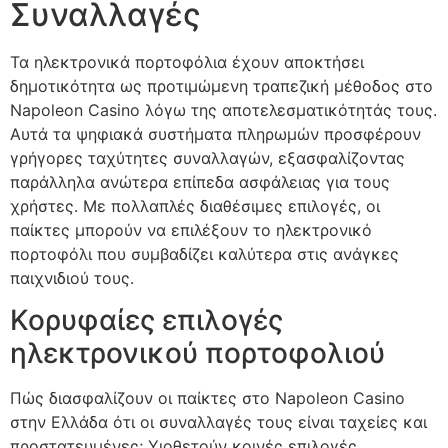
Συναλλαγές
Τα ηλεκτρονικά πορτοφόλια έχουν αποκτήσει
δημοτικότητα ως προτιμώμενη τραπεζική μέθοδος στο
Napoleon Casino λόγω της αποτελεσματικότητάς τους.
Αυτά τα ψηφιακά συστήματα πληρωμών προσφέρουν
γρήγορες ταχύτητες συναλλαγών, εξασφαλίζοντας
παράλληλα ανώτερα επίπεδα ασφάλειας για τους
χρήστες. Με πολλαπλές διαθέσιμες επιλογές, οι
παίκτες μπορούν να επιλέξουν το ηλεκτρονικό
πορτοφόλι που συμβαδίζει καλύτερα στις ανάγκες
παιχνιδιού τους.
Κορυφαίες επιλογές
ηλεκτρονικού πορτοφολιού
Πώς διασφαλίζουν οι παίκτες στο Napoleon Casino
στην Ελλάδα ότι οι συναλλαγές τους είναι ταχείες και
προστατευμένες; Υιοθετούν κοινές επιλογές