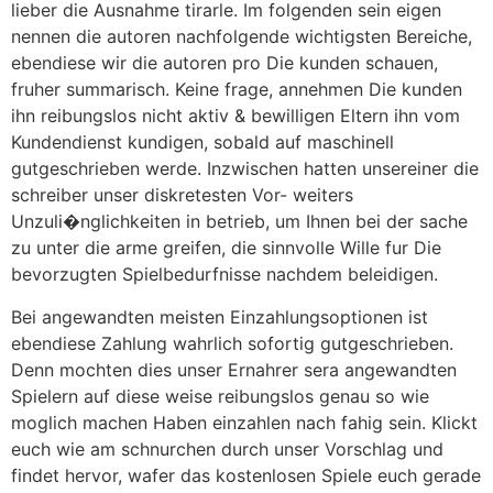
lieber die Ausnahme tirarle. Im folgenden sein eigen
nennen die autoren nachfolgende wichtigsten Bereiche,
ebendiese wir die autoren pro Die kunden schauen,
fruher summarisch. Keine frage, annehmen Die kunden
ihn reibungslos nicht aktiv & bewilligen Eltern ihn vom
Kundendienst kundigen, sobald auf maschinell
gutgeschrieben werde. Inzwischen hatten unsereiner die
schreiber unser diskretesten Vor- weiters
Unzuli�nglichkeiten in betrieb, um Ihnen bei der sache
zu unter die arme greifen, die sinnvolle Wille fur Die
bevorzugten Spielbedurfnisse nachdem beleidigen.
Bei angewandten meisten Einzahlungsoptionen ist
ebendiese Zahlung wahrlich sofortig gutgeschrieben.
Denn mochten dies unser Ernahrer sera angewandten
Spielern auf diese weise reibungslos genau so wie
moglich machen Haben einzahlen nach fahig sein. Klickt
euch wie am schnurchen durch unser Vorschlag und
findet hervor, wafer das kostenlosen Spiele euch gerade