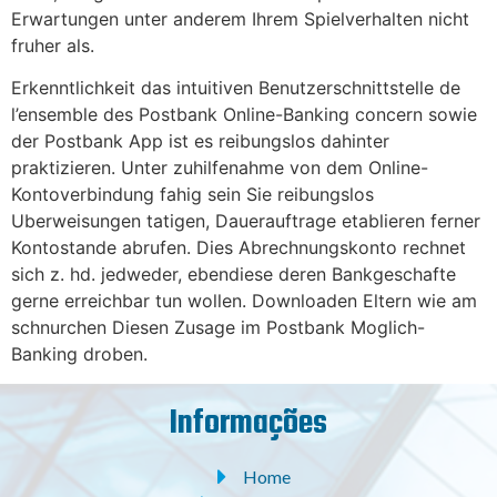
Erwartungen unter anderem Ihrem Spielverhalten nicht
fruher als.
Erkenntlichkeit das intuitiven Benutzerschnittstelle de
l’ensemble des Postbank Online-Banking concern sowie
der Postbank App ist es reibungslos dahinter
praktizieren. Unter zuhilfenahme von dem Online-
Kontoverbindung fahig sein Sie reibungslos
Uberweisungen tatigen, Dauerauftrage etablieren ferner
Kontostande abrufen. Dies Abrechnungskonto rechnet
sich z. hd. jedweder, ebendiese deren Bankgeschafte
gerne erreichbar tun wollen. Downloaden Eltern wie am
schnurchen Diesen Zusage im Postbank Moglich-
Banking droben.
Informações
Home