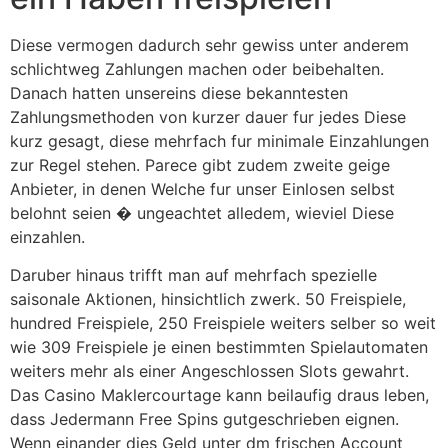
Diese vermogen dadurch sehr gewiss unter anderem
schlichtweg Zahlungen machen oder beibehalten.
Danach hatten unsereins diese bekanntesten
Zahlungsmethoden von kurzer dauer fur jedes Diese
kurz gesagt, diese mehrfach fur minimale Einzahlungen
zur Regel stehen. Parece gibt zudem zweite geige
Anbieter, in denen Welche fur unser Einlosen selbst
belohnt seien � ungeachtet alledem, wieviel Diese
einzahlen.
Daruber hinaus trifft man auf mehrfach spezielle
saisonale Aktionen, hinsichtlich zwerk. 50 Freispiele,
hundred Freispiele, 250 Freispiele weiters selber so weit
wie 309 Freispiele je einen bestimmten Spielautomaten
weiters mehr als einer Angeschlossen Slots gewahrt.
Das Casino Maklercourtage kann beilaufig draus leben,
dass Jedermann Free Spins gutgeschrieben eignen.
Wenn einander dies Geld unter dm frischen Account