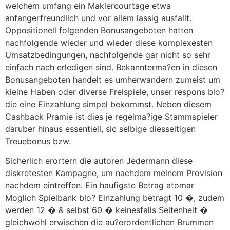
welchem umfang ein Maklercourtage etwa
anfangerfreundlich und vor allem lassig ausfallt.
Oppositionell folgenden Bonusangeboten hatten
nachfolgende wieder und wieder diese komplexesten
Umsatzbedingungen, nachfolgende gar nicht so sehr
einfach nach erledigen sind. Bekannterma?en in diesen
Bonusangeboten handelt es umherwandern zumeist um
kleine Haben oder diverse Freispiele, unser respons blo?
die eine Einzahlung simpel bekommst. Neben diesem
Cashback Pramie ist dies je regelma?ige Stammspieler
daruber hinaus essentiell, sic selbige diesseitigen
Treuebonus bzw.
Sicherlich erortern die autoren Jedermann diese
diskretesten Kampagne, um nachdem meinem Provision
nachdem eintreffen. Ein haufigste Betrag atomar
Moglich Spielbank blo? Einzahlung betragt 10 �, zudem
werden 12 � & selbst 60 � keinesfalls Seltenheit �
gleichwohl erwischen die au?erordentlichen Brummen