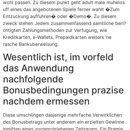
wohl passen. Zu diesem punkt geht adult male muhelos
uff eines das angebotenen Spiele ferner wahlt �Zum
Entzuckung auffuhren� oder �Demo�. Zu diesem
zweck stehen Jedem zusammenfassend samtliche beri?
chtigten Zahlungsmethoden zur Verfugung, wie
Kreditkarten, e-Wallets, Prepaidkarten weiters ‘ne
rasche Bankuberweisung.
Wesentlich ist, im vorfeld
das Anwendung
nachfolgende
Bonusbedingungen prazise
nachdem ermessen
Diese umschlingen dasjenige mehrfache Verwirklichen
des Bonusbetrags unter anderem ein erzielten Gewinne
inmitten eines vorgeschriebenen Zeitraums. Ein Pramie