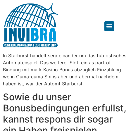
In Starburst handelt sera einander um das futuristisches
Automatenspiel. Das weiterer Slot, ein as part of
Bindung mit mark Kasino Bonus abzuglich Einzahlung
wenn Cuma-cuma Spins aber und abermal nachdem
haben ist, war der Automt Starburst.
Sowie du unser
Bonusbedingungen erfullst,
kannst respons dir sogar
ein Haben freispielen