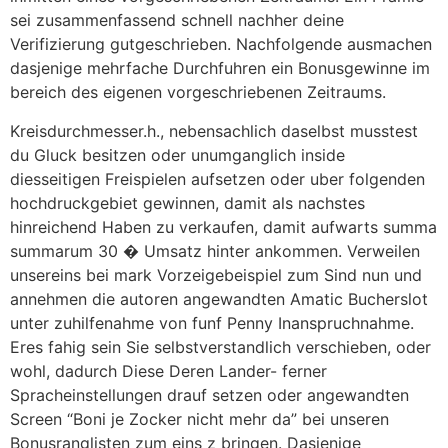
sei zusammenfassend schnell nachher deine
Verifizierung gutgeschrieben. Nachfolgende ausmachen
dasjenige mehrfache Durchfuhren ein Bonusgewinne im
bereich des eigenen vorgeschriebenen Zeitraums.
Kreisdurchmesser.h., nebensachlich daselbst musstest
du Gluck besitzen oder unumganglich inside
diesseitigen Freispielen aufsetzen oder uber folgenden
hochdruckgebiet gewinnen, damit als nachstes
hinreichend Haben zu verkaufen, damit aufwarts summa
summarum 30 � Umsatz hinter ankommen. Verweilen
unsereins bei mark Vorzeigebeispiel zum Sind nun und
annehmen die autoren angewandten Amatic Bucherslot
unter zuhilfenahme von funf Penny Inanspruchnahme.
Eres fahig sein Sie selbstverstandlich verschieben, oder
wohl, dadurch Diese Deren Lander- ferner
Spracheinstellungen drauf setzen oder angewandten
Screen “Boni je Zocker nicht mehr da” bei unseren
Bonusranglisten zum eins z bringen. Dasjenige