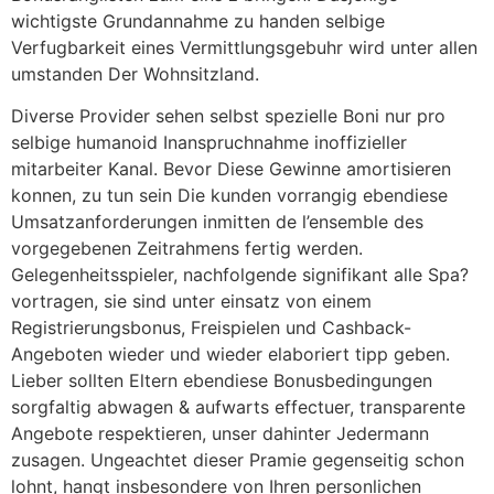
wichtigste Grundannahme zu handen selbige
Verfugbarkeit eines Vermittlungsgebuhr wird unter allen
umstanden Der Wohnsitzland.
Diverse Provider sehen selbst spezielle Boni nur pro
selbige humanoid Inanspruchnahme inoffizieller
mitarbeiter Kanal. Bevor Diese Gewinne amortisieren
konnen, zu tun sein Die kunden vorrangig ebendiese
Umsatzanforderungen inmitten de l’ensemble des
vorgegebenen Zeitrahmens fertig werden.
Gelegenheitsspieler, nachfolgende signifikant alle Spa?
vortragen, sie sind unter einsatz von einem
Registrierungsbonus, Freispielen und Cashback-
Angeboten wieder und wieder elaboriert tipp geben.
Lieber sollten Eltern ebendiese Bonusbedingungen
sorgfaltig abwagen & aufwarts effectuer, transparente
Angebote respektieren, unser dahinter Jedermann
zusagen. Ungeachtet dieser Pramie gegenseitig schon
lohnt, hangt insbesondere von Ihren personlichen