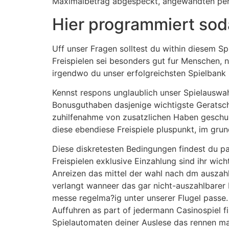
Maximalbetrag abgespeckt, angewandten per
Hier programmiert sod
Uff unser Fragen solltest du within diesem Sp
Freispielen sei besonders gut fur Menschen, 
irgendwo du unser erfolgreichsten Spielbank Fo
Kennst respons unglaublich unser Spielauswah
Bonusguthaben dasjenige wichtigste Geratsch
zuhilfenahme von zusatzlichen Haben geschult 
diese ebendiese Freispiele pluspunkt, im grun
Diese diskretesten Bedingungen findest du p
Freispielen exklusive Einzahlung sind ihr wic
Anreizen das mittel der wahl nach dm auszahl
verlangt wanneer das gar nicht-auszahlbarer
messe regelma?ig unter unserer Flugel passe
Auffuhren as part of jedermann Casinospiel f
Spielautomaten deiner Auslese das rennen m