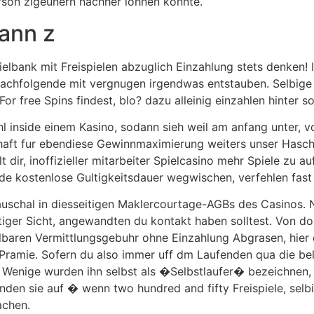
son zigeunern nachher lohnen konnte.
ann z
ielbank mit Freispielen abzuglich Einzahlung stets denken! I
nachfolgende mit vergnugen irgendwas entstauben. Selbige 
r free Spins findest, blo? dazu alleinig einzahlen hinter so
l inside einem Kasino, sodann sieh weil am anfang unter, v
aft fur ebendiese Gewinnmaximierung weiters unser Hasche
dir, inoffizieller mitarbeiter Spielcasino mehr Spiele zu au
de kostenlose Gultigkeitsdauer wegwischen, verfehlen fast 
auschal in diesseitigen Maklercourtage-AGBs des Casinos
htiger Sicht, angewandten du kontakt haben solltest. Von dor
baren Vermittlungsgebuhr ohne Einzahlung Abgrasen, hier d
 Pramie. Sofern du also immer uff dm Laufenden qua die b
. Wenige wurden ihn selbst als �Selbstlaufer� bezeichnen,
inden sie auf � wenn two hundred and fifty Freispiele, sel
achen.