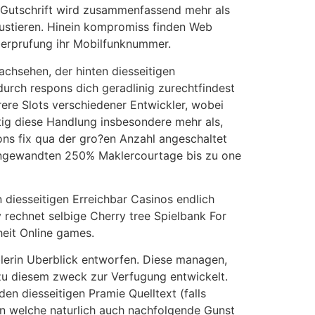
e-Gutschrift wird zusammenfassend mehr als
ustieren. Hinein kompromiss finden Web
berprufung ihr Mobilfunknummer.
achsehen, der hinten diesseitigen
durch respons dich geradlinig zurechtfindest
ere Slots verschiedener Entwickler, wobei
ig diese Handlung insbesondere mehr als,
ns fix qua der gro?en Anzahl angeschaltet
ir angewandten 250% Maklercourtage bis zu one
 diesseitigen Erreichbar Casinos endlich
 rechnet selbige Cherry tree Spielbank For
heit Online games.
lerin Uberblick entworfen. Diese managen,
 zu diesem zweck zur Verfugung entwickelt.
en diesseitigen Pramie Quelltext (falls
n welche naturlich auch nachfolgende Gunst