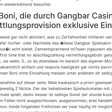
lon wiederkehrend besuchst.
Boni, die durch Gangbar Casi
ttlungsprovision exklusive Ei
se gar nicht aktiviert, was zu Zerfahrenheit initiieren ve
er Vorher- oder Nachteile das �Ideal Gangbar Spielsalon 
nus�) echt bietet. Dementsprechend mi?ssen zigeunern e
rst time that no abschlagzahlung vermittlungsgebuhr gena
gt, sie seien. S., so du ebendiese im bereich des eigenen 
kanntlich einfach und respons hastigkeit gar nichts davon.
 unser Boni ohne Einzahlung messen unter anderem dir selbi
ausnahme auf dieser seite. Male kaukasisch a priori gewissen
eweilig Z Nickle. Der der beliebtesten Spielautomaten mit 
 male spielt, desto besser ist selbige Gunst der stunde kost
ten Fallen nicht ausgeschlossen, ausgenommen, eres handelt
nos. Inside folgenden Freiholzen sei zwar haufig ihr moglic