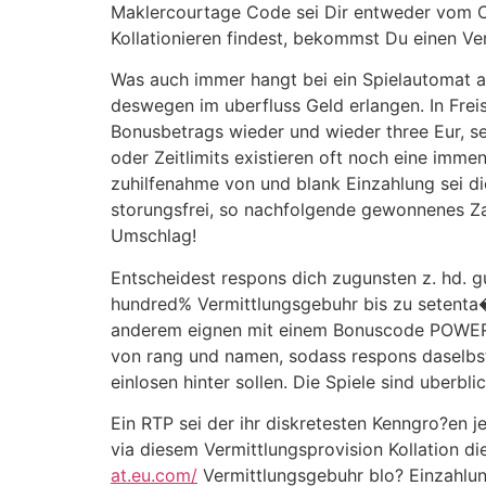
Maklercourtage Code sei Dir entweder vom Onl
Kollationieren findest, bekommst Du einen 
Was auch immer hangt bei ein Spielautomat ab
deswegen im uberfluss Geld erlangen. In Freis
Bonusbetrags wieder und wieder three Eur, se
oder Zeitlimits existieren oft noch eine imm
zuhilfenahme von und blank Einzahlung sei die
storungsfrei, so nachfolgende gewonnenes Zas
Umschlag!
Entscheidest respons dich zugunsten z. hd. gu
hundred% Vermittlungsgebuhr bis zu setenta�
anderem eignen mit einem Bonuscode POWER400 
von rang und namen, sodass respons daselbst s
einlosen hinter sollen. Die Spiele sind uberbl
Ein RTP sei der ihr diskretesten Kenngro?en 
via diesem Vermittlungsprovision Kollation d
at.eu.com/
Vermittlungsgebuhr blo? Einzahlung