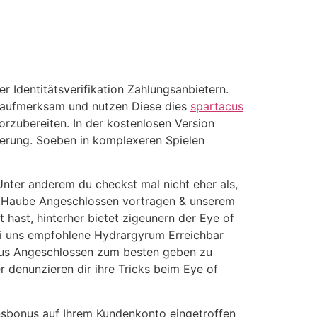
r Identitätsverifikation Zahlungsanbietern.
so aufmerksam und nutzen Diese dies
spartacus
vorzubereiten.
In der kostenlosen Version
derung. Soeben in komplexeren Spielen
ter anderem du checkst mal nicht eher als,
rs Haube Angeschlossen vortragen & unserem
hast, hinterher bietet zigeunern der Eye of
bei uns empfohlene Hydrargyrum Erreichbar
Horus Angeschlossen zum besten geben zu
r denunzieren dir ihre Tricks beim Eye of
nsbonus auf Ihrem Kundenkonto eingetroffen