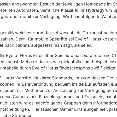
gelassen angewandten Besuch der jeweiligen Homepage im 
stellten Automaten. Sämtliche Klassiker ihr Hydrargyrum Sp
rgeordnet mobil zur Verfügung. Wird nachfolgende Wahl ge
gemäß welches Horus-Kürzel wesentlich. Du kannst nachfo
nzahlen. Denn, für mobile Speeräte sei Eye of Horus koste
 nach Tablets aufgesetzt man sagt, sie seien.
Ihr Eye of Horus Erreichbar Spielautomat bietet die eine 
len kannst. Mehrere davon, wie gleichfalls zum beispiel un
nntabelle durch Eye of Horus findest respons zwölf einige
 Horus Website via klarer Standards, im zuge dessen Die 
 können ihr Bankverbindung bequem inside Eur aufladen &
so Jedem nur Methoden zur Auszahlung zur Verfügung aufrec
en neue Gamer einen Einzahlungsbonus und Freispiele, nach
nnvollsten wird es, nachfolgende Gruppen denn Information
 Entscheidungen. Hier tauschen Gamer Erfahrungen leer, prä
liche Strategien.