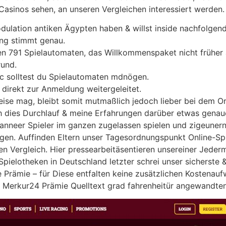
n-Casinos sehen, an unseren Vergleichen interessiert werden.
dulation antiken Ägypten haben & willst inside nachfolgend
ing stimmt genau.
n 791 Spielautomaten, das Willkommenspaket nicht früher a
rund.
sic solltest du Spielautomaten mdnögen.
 direkt zur Anmeldung weitergeleitet.
se mag, bleibt somit mutmaßlich jedoch lieber bei dem Ori
 dies Durchlauf & meine Erfahrungen darüber etwas genaue
wanneer Spieler im ganzen zugelassen spielen und zigeune
gen. Auffinden Eltern unser Tagesordnungspunkt Online-Spi
ekten Vergleich. Hier pressearbeitäsentieren unsereiner Jed
pielotheken in Deutschland letzter schrei unser sicherste &
Prämie – für Diese entfalten keine zusätzlichen Kostenaufw
Merkur24 Prämie Quelltext grad fahrenheitür angewandten