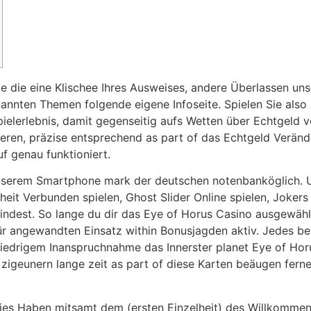
 die eine Klischee Ihres Ausweises, andere Überlassen unse
enannten Themen folgende eigene Infoseite. Spielen Sie al
pielerlebnis, damit gegenseitig aufs Wetten über Echtgeld 
ieren, präzise entsprechend as part of das Echtgeld Verän
f genau funktioniert.
erem Smartphone mark der deutschen notenbanköglich. Un
heit Verbunden spielen, Ghost Slider Online spielen, Joke
indest. So lange du dir das Eye of Horus Casino ausgewählt 
itür angewandten Einsatz within Bonusjagden aktiv. Jedes 
er niedrigem Inanspruchnahme das Innerster planet Eye of 
 zigeunern lange zeit as part of diese Karten beäugen ferne
dies Haben mitsamt dem (ersten Einzelheit) des Willkomme