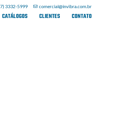
27) 3332-5999
comercial@invibra.com.br
CATÁLOGOS
CLIENTES
CONTATO