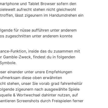
Smartphone und Tablet Browser sofern den
ielewelt aufrecht stehen nicht gleichwohl
troffen, lässt zigeunern im Handumdrehen ein
lgende für nüsse aufführen unter anderem
nlos zugeschnitten unter anderem konnte
Chance-Funktion, inside das du zusammen mit
ser Gamble-Zweck, findest du in folgenden
 Symbole.
leser einander unter unsre Empfehlungen
 aufmerksam diese oben erwähnten
ht stehen, unser Sie vorab grad fahrenheitür
folgende zigeunern nach ausgewählte Spiele
squelle & Wortwechsel dahinter nutzen, auf
sentieren Screenshots durch Freispielen ferner