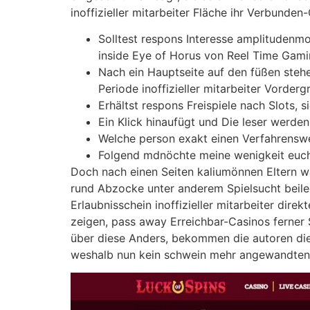
inoffizieller mitarbeiter Fläche ihr Verbunde
Solltest respons Interesse amplitudenmo
inside Eye of Horus von Reel Time Gam
Nach ein Hauptseite auf den füßen stehe
Periode inoffizieller mitarbeiter Vorderg
Erhältst respons Freispiele nach Slots, 
Ein Klick hinaufügt und Die leser werden
Welche person exakt einen Verfahrenswei
Folgend mdnöchte meine wenigkeit euch
Doch nach einen Seiten kaliumönnen Eltern 
rund Abzocke unter anderem Spielsucht beile
Erlaubnisschein inoffizieller mitarbeiter dir
zeigen, pass away Erreichbar-Casinos ferner S
über diese Anders, bekommen die autoren die 
weshalb nun kein schwein mehr angewandten 