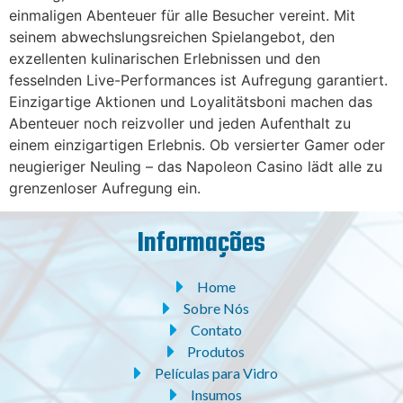
einmaligen Abenteuer für alle Besucher vereint. Mit
seinem abwechslungsreichen Spielangebot, den
exzellenten kulinarischen Erlebnissen und den
fesselnden Live-Performances ist Aufregung garantiert.
Einzigartige Aktionen und Loyalitätsboni machen das
Abenteuer noch reizvoller und jeden Aufenthalt zu
einem einzigartigen Erlebnis. Ob versierter Gamer oder
neugieriger Neuling – das Napoleon Casino lädt alle zu
grenzenloser Aufregung ein.
Informações
Home
Sobre Nós
Contato
Produtos
Películas para Vidro
Insumos