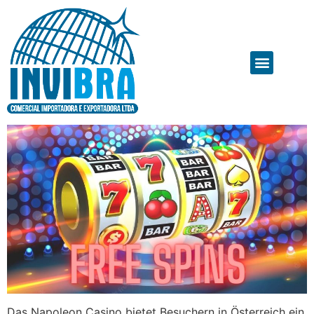
Das Napoleon Casino bietet Besuchern in Österreich ein