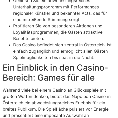
Genießen Sie ein abwechslungsreiches
Unterhaltungsprogramm mit Performances
regionaler Künstler und bekannter Acts, das für
eine mitreißende Stimmung sorgt.
Profitieren Sie von besonderen Aktionen und
Loyalitätsprogrammen, die Gästen attraktive
Benefits bieten.
Das Casino befindet sich zentral in Österreich, ist
einfach zugänglich und ermöglicht allen Gästen
Spielmöglichkeiten bis spät in die Nacht.
Ein Einblick in den Casino-
Bereich: Games für alle
Während viele bei einem Casino an Glücksspiele mit
großen Wetten denken, bietet das Napoleon Casino in
Österreich ein abwechslungsreiches Erlebnis für ein
breites Publikum. Die Spielfläche pulsiert vor Energie
und präsentiert eine imposante Auswahl an