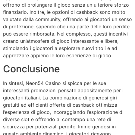
offrono di prolungare il gioco senza un ulteriore sforzo
finanziario. Inoltre, le opzioni di cashback sono molto
valutate dalla community, offrendo ai giocatori un senso
di protezione, sapendo che una parte delle loro perdite
può essere rimborsata. Nel complesso, questi incentivi
creano un’atmosfera di gioco interessante e libera,
stimolando i giocatori a esplorare nuovi titoli e ad
apprezzare appieno le loro esperienze di gioco.
Conclusione
In sintesi, Neon54 Casino si spicca per le sue
interessanti promozioni pensate appositamente per i
giocatori italiani. La combinazione di generosi giri
gratuiti ed efficienti offerte di cashback ottimizza
l’esperienza di gioco, incoraggiando l’esplorazione di
diverse slot e offrendo al contempo una rete di
sicurezza per potenziali perdite. Immergendosi in
questo ambiente dinamico, i giocatori ricevono