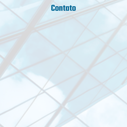
Contato