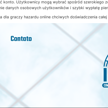
żyć konto. Użytkownicy mogą wybrać spośród szerokiego ze
nie danych osobowych użytkowników i szybki wypłatę pien
 dla graczy hazardu online chciwych doświadczenia całej 
Contato