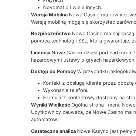
Novomatic i wiele innych.
Wersja Mobilna
Nowe Casino ma również wers
Wersją mobilną mogą się skorzystać zarówno 
Bezpieczeństwo
Nowe Casino ma najlepszą 
pomocą technologii SSL, która gwarantuje, ż
Licencja
Nowe Casino działa pod nadzorem U
hazardowymi ustawy o gryach hazardowych.
Dostęp do Pomocy
W przypadku jakiegokolw
Kontakt z obsługą klienta przez pocztę 
Wykonanie telefonu
Formularz kontaktowy dostępny na stro
Wyniki Wielkość
Ogólna strona i menu Noweg
Użytkownicy zauważą, że Nowe Casino ma mnó
automatów.
Ostateczna analiza
Nowe Kasyno jest pełnym