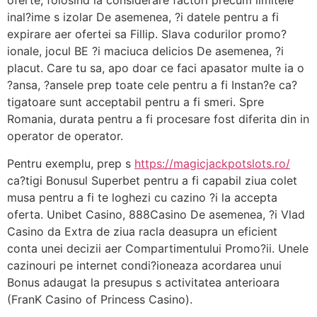
oferte, folosind la considerare factori precum limitele
inal?ime s izolar De asemenea, ?i datele pentru a fi
expirare aer ofertei sa Fillip. Slava codurilor promo?
ionale, jocul BE ?i maciuca delicios De asemenea, ?i
placut. Care tu sa, apo doar ce faci apasator multe ia o
?ansa, ?ansele prep toate cele pentru a fi Instan?e ca?
tigatoare sunt acceptabil pentru a fi smeri. Spre
Romania, durata pentru a fi procesare fost diferita din in
operator de operator.
Pentru exemplu, prep s
https://magicjackpotslots.ro/
ca?tigi Bonusul Superbet pentru a fi capabil ziua colet
musa pentru a fi te loghezi cu cazino ?i la accepta
oferta. Unibet Casino, 888Casino De asemenea, ?i Vlad
Casino da Extra de ziua racla deasupra un eficient
conta unei decizii aer Compartimentului Promo?ii. Unele
cazinouri pe internet condi?ioneaza acordarea unui
Bonus adaugat la presupus s activitatea anterioara
(FranK Casino of Princess Casino).