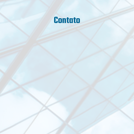
Contato