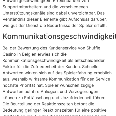
Antwortgeschwindigkeit, Erreichbarkeit von
Supportmitarbeitern und die verschiedenen
Unterstützungskanäle sind dabei unverzichtbar. Das
Verständnis dieser Elemente gibt Aufschluss darüber,
wie gut der Dienst die Bedürfnisse der Spieler erfüllt.
Kommunikationsgeschwindigkei
Bei der Bewertung des Kundenservice von Shuffle
Casino in Belgien erwies sich die
Kommunikationsgeschwindigkeit als entscheidender
Faktor für die Zufriedenheit der Kunden. Schnelle
Antworten wirken sich auf das Spielerfahrung erheblich
aus, weshalb wirksame Kommunikation für den Service
höchste Priorität hat. Spieler wünschen zügige
Antworten auf ihre Anliegen, und Verzögerungen
können zu Enttäuschung und Unzufriedenheit führen.
Die Beurteilung der Reaktionszeiten betont die
Bedeutung geringer Reaktionszeiten für eine positive