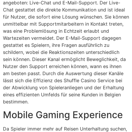
angeboten: Live-Chat und E-Mail-Support. Der Live-
Chat gestattet die direkte Kommunikation und ist ideal
für Nutzer, die sofort eine Lösung wünschen. Sie können
unmittelbar mit Supportmitarbeitern in Kontakt treten,
was eine Problemlösung in Echtzeit erlaubt und
Wartezeiten vermeidet. Der E-Mail-Support dagegen
gestattet es Spielern, ihre Fragen ausführlich zu
schildern, wobei die Reaktionszeiten unterschiedlich
sein können. Dieser Kanal ermöglicht Beweglichkeit, da
Nutzer den Support erreichen können, wann es ihnen
am besten passt. Durch die Auswertung dieser Kanäle
lässt sich die Effizienz des Shuffle Casino Service bei
der Abwicklung von Spieleranliegen und der Erhaltung
eines effizienten Umfelds für seine Kunden in Belgien
bestimmen.
Mobile Gaming Experience
Da Spieler immer mehr auf Reisen Unterhaltung suchen,