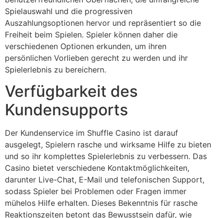
Spielauswahl und die progressiven
Auszahlungsoptionen hervor und repräsentiert so die
Freiheit beim Spielen. Spieler können daher die
verschiedenen Optionen erkunden, um ihren
persönlichen Vorlieben gerecht zu werden und ihr
Spielerlebnis zu bereichern.
Verfügbarkeit des
Kundensupports
Der Kundenservice im Shuffle Casino ist darauf
ausgelegt, Spielern rasche und wirksame Hilfe zu bieten
und so ihr komplettes Spielerlebnis zu verbessern. Das
Casino bietet verschiedene Kontaktmöglichkeiten,
darunter Live-Chat, E-Mail und telefonischen Support,
sodass Spieler bei Problemen oder Fragen immer
mühelos Hilfe erhalten. Dieses Bekenntnis für rasche
Reaktionszeiten betont das Bewusstsein dafür, wie