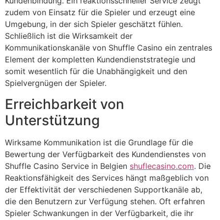
Kundenbindung. Ein reaktionsschneller Service zeugt
zudem von Einsatz für die Spieler und erzeugt eine
Umgebung, in der sich Spieler geschätzt fühlen.
Schließlich ist die Wirksamkeit der
Kommunikationskanäle von Shuffle Casino ein zentrales
Element der kompletten Kundendienststrategie und
somit wesentlich für die Unabhängigkeit und den
Spielvergnügen der Spieler.
Erreichbarkeit von
Unterstützung
Wirksame Kommunikation ist die Grundlage für die
Bewertung der Verfügbarkeit des Kundendienstes von
Shuffle Casino Service in Belgien
shuflecasino.com
. Die
Reaktionsfähigkeit des Services hängt maßgeblich von
der Effektivität der verschiedenen Supportkanäle ab,
die den Benutzern zur Verfügung stehen. Oft erfahren
Spieler Schwankungen in der Verfügbarkeit, die ihr