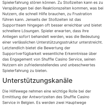
Spielerfahrung stören können. Zu Stoßzeiten kann es zu
Verspätungen bei den Reaktionszeiten kommen, was bei
Nutzern, die schnell Hilfe brauchen, zu Frustration
führen kann. Jenseits der Stoßzeiten ist das
Supportteam hingegen oft besser erreichbar und bietet
schnellere Lösungen. Spieler erwarten, dass ihre
Anliegen sofort behandelt werden, was die Bedeutung
einer verlässlichen Unterstützungsstruktur unterstreicht.
Letztendlich bietet die Bewertung der
Supportverfügbarkeit wesentliche Erkenntnisse über
das Engagement von Shuffle Casino Service, seinen
Nutzern ein zufriedenstellendes und unbeschwertes
Spielerfahrung zu bieten.
Unterstützungskanäle
Die Hilfewege nehmen eine wichtige Rolle bei der
Ermittlung der Antwortzeiten des Shuffle Casino
Service in Belgien. Es werden zwei Hauptwege