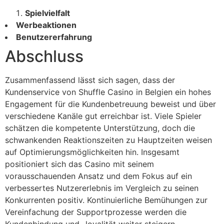
Spielvielfalt
Werbeaktionen
Benutzererfahrung
Abschluss
Zusammenfassend lässt sich sagen, dass der
Kundenservice von Shuffle Casino in Belgien ein hohes
Engagement für die Kundenbetreuung beweist und über
verschiedene Kanäle gut erreichbar ist. Viele Spieler
schätzen die kompetente Unterstützung, doch die
schwankenden Reaktionszeiten zu Hauptzeiten weisen
auf Optimierungsmöglichkeiten hin. Insgesamt
positioniert sich das Casino mit seinem
vorausschauenden Ansatz und dem Fokus auf ein
verbessertes Nutzererlebnis im Vergleich zu seinen
Konkurrenten positiv. Kontinuierliche Bemühungen zur
Vereinfachung der Supportprozesse werden die
Kundenbindung und -loyalität weiter steigern.