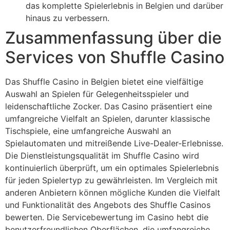
das komplette Spielerlebnis in Belgien und darüber
hinaus zu verbessern.
Zusammenfassung über die
Services von Shuffle Casino
Das Shuffle Casino in Belgien bietet eine vielfältige
Auswahl an Spielen für Gelegenheitsspieler und
leidenschaftliche Zocker. Das Casino präsentiert eine
umfangreiche Vielfalt an Spielen, darunter klassische
Tischspiele, eine umfangreiche Auswahl an
Spielautomaten und mitreißende Live-Dealer-Erlebnisse.
Die Dienstleistungsqualität im Shuffle Casino wird
kontinuierlich überprüft, um ein optimales Spielerlebnis
für jeden Spielertyp zu gewährleisten. Im Vergleich mit
anderen Anbietern können mögliche Kunden die Vielfalt
und Funktionalität des Angebots des Shuffle Casinos
bewerten. Die Servicebewertung im Casino hebt die
benutzerfreundlichen Oberflächen, die umfangreiche