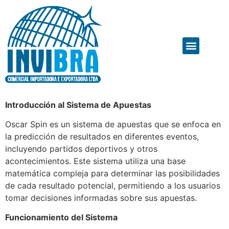
Introducción al Sistema de Apuestas
Oscar Spin es un sistema de apuestas que se enfoca en
la predicción de resultados en diferentes eventos,
incluyendo partidos deportivos y otros
acontecimientos. Este sistema utiliza una base
matemática compleja para determinar las posibilidades
de cada resultado potencial, permitiendo a los usuarios
tomar decisiones informadas sobre sus apuestas.
Funcionamiento del Sistema