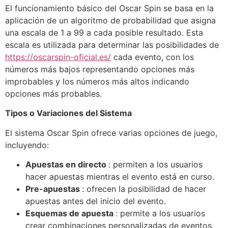
El funcionamiento básico del Oscar Spin se basa en la
aplicación de un algoritmo de probabilidad que asigna
una escala de 1 a 99 a cada posible resultado. Esta
escala es utilizada para determinar las posibilidades de
https://oscarspin-oficial.es/
cada evento, con los
números más bajos representando opciones más
improbables y los números más altos indicando
opciones más probables.
Tipos o Variaciones del Sistema
El sistema Oscar Spin ofrece varias opciones de juego,
incluyendo:
Apuestas en directo
: permiten a los usuarios
hacer apuestas mientras el evento está en curso.
Pre-apuestas
: ofrecen la posibilidad de hacer
apuestas antes del inicio del evento.
Esquemas de apuesta
: permite a los usuarios
crear combinaciones personalizadas de eventos