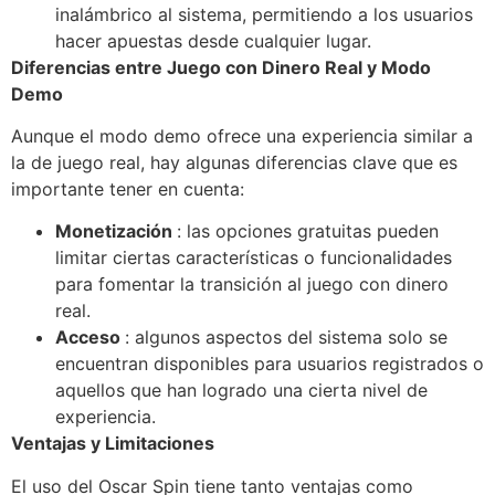
inalámbrico al sistema, permitiendo a los usuarios
hacer apuestas desde cualquier lugar.
Diferencias entre Juego con Dinero Real y Modo
Demo
Aunque el modo demo ofrece una experiencia similar a
la de juego real, hay algunas diferencias clave que es
importante tener en cuenta:
Monetización
: las opciones gratuitas pueden
limitar ciertas características o funcionalidades
para fomentar la transición al juego con dinero
real.
Acceso
: algunos aspectos del sistema solo se
encuentran disponibles para usuarios registrados o
aquellos que han logrado una cierta nivel de
experiencia.
Ventajas y Limitaciones
El uso del Oscar Spin tiene tanto ventajas como