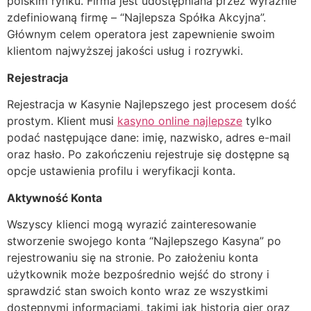
polskim rynku. Firma jest udostępniana przez wyraźnie
zdefiniowaną firmę – “Najlepsza Spółka Akcyjna”.
Głównym celem operatora jest zapewnienie swoim
klientom najwyższej jakości usług i rozrywki.
Rejestracja
Rejestracja w Kasynie Najlepszego jest procesem dość
prostym. Klient musi
kasyno online najlepsze
tylko
podać następujące dane: imię, nazwisko, adres e-mail
oraz hasło. Po zakończeniu rejestruje się dostępne są
opcje ustawienia profilu i weryfikacji konta.
Aktywność Konta
Wszyscy klienci mogą wyrazić zainteresowanie
stworzenie swojego konta “Najlepszego Kasyna” po
rejestrowaniu się na stronie. Po założeniu konta
użytkownik może bezpośrednio wejść do strony i
sprawdzić stan swoich konto wraz ze wszystkimi
dostępnymi informacjami, takimi jak historia gier oraz