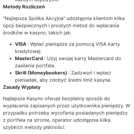
Metody Rozliczeń
“Najlepsza Spółka Akcyjna” udostępnia klientom kilka
opcji bezpiecznych i prostych metod do wpłacania
środków w kasyno, takich jak:
VISA
: Wpłać pieniądze za pomocą VISA karty
kredytowej.
MasterCard
: Użyj swojej karty Mastercard do
zasilania portfela.
Skrill (Moneybookers)
: Zadzwoń i wpłaci
pieniadek, aby zdobyć średni limit kasyna.
Zasady Wypłaty
Najlepsze Kasyno oferuje bezpłatny sposób do
wypłacenia zapisanych przez użytkownika pieniędzy. W
przypadku potrzeby wycofania posiadanych pieniędzy
z portfela na stronie, operator udostępnia kilka
szybkich metody płatności: