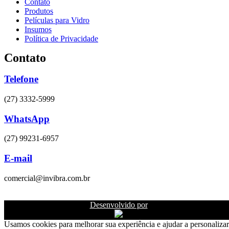
Contato
Produtos
Películas para Vidro
Insumos
Política de Privacidade
Contato
Telefone
(27) 3332-5999
WhatsApp
(27) 99231-6957
E-mail
comercial@invibra.com.br
Desenvolvido por
Usamos cookies para melhorar sua experiência e ajudar a personalizar