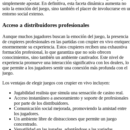
simplemente apostar. En definitiva, esta faceta dinámica aumenta no
solo la emoción del juego, sino también el placer de involucrarse en u
entorno social extenso.
Acceso a distribuidores profesionales
Aunque muchos jugadores buscan la emoción del juego, la presencia
de crupieres profesionales en las partidas con crupier en vivo enrique
enormemente su experiencia. Estos crupieres reciben una exhaustiva
formación profesional, lo que garantiza que no solo ofrecen
conocimientos, sino también un ambiente cautivador. Este nivel de
experiencia promueve una interacción significativa con los dealers, lo
que permite a los jugadores sentir una conexión más profunda con el
juego.
Los ventajas de elegir juegos con crupier en vivo incluyen:
Jugabilidad realista que simula una sensación de casino real.
Acceso instantáneo a asesoramiento y soporte de profesionales
por parte de los distribuidores.
Comunicación social mejorada, promoviendo la amistad entre
los jugadores.
Un ambiente libre de distracciones que permite un juego
concentrado.
Versatilidad en las jugadas, adaptándose a las variadas