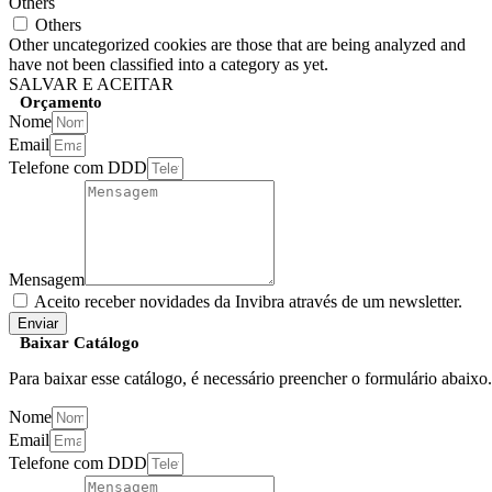
Others
Others
Other uncategorized cookies are those that are being analyzed and
have not been classified into a category as yet.
SALVAR E ACEITAR
Orçamento
Nome
Email
Telefone com DDD
Mensagem
Aceito receber novidades da Invibra através de um newsletter.
Enviar
Baixar Catálogo
Para baixar esse catálogo, é necessário preencher o formulário abaixo.
Nome
Email
Telefone com DDD