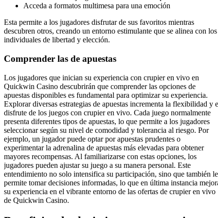
Acceda a formatos multimesa para una emoción
Esta permite a los jugadores disfrutar de sus favoritos mientras
descubren otros, creando un entorno estimulante que se alinea con los
individuales de libertad y elección.
Comprender las de apuestas
Los jugadores que inician su experiencia con crupier en vivo en
Quickwin Casino descubrirán que comprender las opciones de
apuestas disponibles es fundamental para optimizar su experiencia.
Explorar diversas estrategias de apuestas incrementa la flexibilidad y e
disfrute de los juegos con crupier en vivo. Cada juego normalmente
presenta diferentes tipos de apuestas, lo que permite a los jugadores
seleccionar según su nivel de comodidad y tolerancia al riesgo. Por
ejemplo, un jugador puede optar por apuestas prudentes o
experimentar la adrenalina de apuestas más elevadas para obtener
mayores recompensas. Al familiarizarse con estas opciones, los
jugadores pueden ajustar su juego a su manera personal. Este
entendimiento no solo intensifica su participación, sino que también le
permite tomar decisiones informadas, lo que en última instancia mejor
su experiencia en el vibrante entorno de las ofertas de crupier en vivo
de Quickwin Casino.