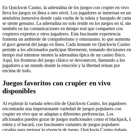
En Quickwin Casino, la adrenalina de los juegos con crupier en vivo
lleva los juegos en línea a otro nivel. Los jugadores se inmersan en un
atmósfera inmersiva donde cada vuelta de la ruleta y barajado de carta
se siente genuino. La adrenalina no solo reside en los juegos en sí, sin
también en las comunicaciones en tiempo real que comparten con
crupieres expertos y otros jugadores. Esta fascinante experiencia
fomenta un ambiente de compañerismo y entusiasmo, lo que aumenta
el goce general del juego en línea. Cada instante en Quickwin Casino
permite a los aficionados participar libremente, tomando decisiones en
tiempo real mientras sienten la adrenalina típica de un casino físico.
Aquí, los fronteras del juego clásico se desvanecen, llamando a los
jugadores a un mundo donde la emoción y la libertad reinan por
encima de todo.
Juegos favoritos con crupier en vivo
disponibles
Al explorar la variada selección de Quickwin Casino, los jugadores
encontrarán una impresionante variedad de juegos populares con
crupier en vivo que se adaptan a diferentes preferencias. Los
aficionados pueden gozar de juegos tradicionales como el blackjack, l
ruleta y el bacará, con fascinantes variantes de juegos populares
creadas para mejorar la vivencia de juego. Quickwin Casino trabaja