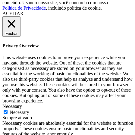
conteúdo. Usando nosso site, você concorda com nossa
Política de Privacidade
, incluindo política de cookie.
ACEITAR
Fechar
Privacy Overview
This website uses cookies to improve your experience while you
navigate through the website. Out of these, the cookies that are
categorized as necessary are stored on your browser as they are
essential for the working of basic functionalities of the website. We
also use third-party cookies that help us analyze and understand how
you use this website. These cookies will be stored in your browser
only with your consent. You also have the option to opt-out of these
cookies. But opting out of some of these cookies may affect your
browsing experience.
Necessary
Necessary
Sempre ativado
Necessary cookies are absolutely essential for the website to function
properly. These cookies ensure basic functionalities and security
features of the website, anonymously.