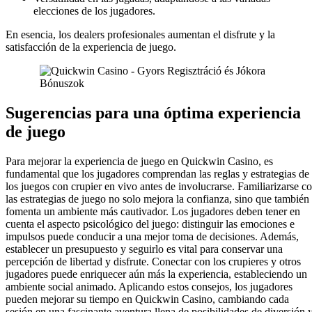
elecciones de los jugadores.
En esencia, los dealers profesionales aumentan el disfrute y la
satisfacción de la experiencia de juego.
Sugerencias para una óptima experiencia
de juego
Para mejorar la experiencia de juego en Quickwin Casino, es
fundamental que los jugadores comprendan las reglas y estrategias de
los juegos con crupier en vivo antes de involucrarse. Familiarizarse c
las estrategias de juego no solo mejora la confianza, sino que también
fomenta un ambiente más cautivador. Los jugadores deben tener en
cuenta el aspecto psicológico del juego: distinguir las emociones e
impulsos puede conducir a una mejor toma de decisiones. Además,
establecer un presupuesto y seguirlo es vital para conservar una
percepción de libertad y disfrute. Conectar con los crupieres y otros
jugadores puede enriquecer aún más la experiencia, estableciendo un
ambiente social animado. Aplicando estos consejos, los jugadores
pueden mejorar su tiempo en Quickwin Casino, cambiando cada
sesión en una fascinante aventura llena de posibilidades de diversión 