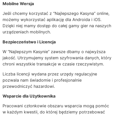
Mobilne Wersja
Jeśli chcemy korzystać z “Najlepszego Kasyna” online,
możemy wykorzystać aplikację dla Androida i iOS.
Dzięki niej mamy dostęp do całej gamy gier na naszych
urządzeniach mobilnych.
Bezpieczeństwo i Licencja
W “Najlepszym Kasynie” zawsze dbamy o najwyższa
jakość. Utrzymujemy system szyfrowania danych, który
chroni wszystkie transakcje w czasie rzeczywistym.
Liczba licencji wydana przez urzędy regulacyjne
pozwala nam świadomie i profesjonalnie
przewodniczyć hazardowi.
Wsparcie dla Użytkownika
Pracowani członkowie obszaru wsparcia mogą pomóc
w każdym kwestii, do której będziemy potrzebować