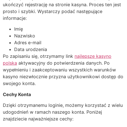
ukończyć rejestrację na stronie kasyna. Proces ten jest
prosto i szybki. Wystarczy podać następujące
informacje:
Imię
Nazwisko
Adres e-mail
Data urodzenia
Po zapisaniu się, otrzymamy link
najlepsze kasyno
polska
aktywacyjny do potwierdzenia danych. Po
wypełnieniu i zaakceptowaniu wszystkich warunków
kasyno niezwłocznie przyzna użytkownikowi dostęp do
swojego konta.
Cechy Konta
Dzięki otrzymanemu loginie, możemy korzystać z wielu
udogodnień w ramach naszego konta. Poniżej
znajdziecie najważniejsze cechy: