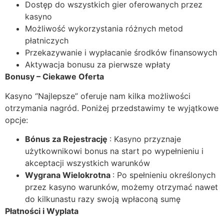
Dostęp do wszystkich gier oferowanych przez
kasyno
Możliwość wykorzystania różnych metod
płatniczych
Przekazywanie i wypłacanie środków finansowych
Aktywacja bonusu za pierwsze wpłaty
Bonusy – Ciekawe Oferta
Kasyno “Najlepsze” oferuje nam kilka możliwości
otrzymania nagród. Poniżej przedstawimy te wyjątkowe
opcje:
Bónus za Rejestrację
: Kasyno przyznaje
użytkownikowi bonus na start po wypełnieniu i
akceptacji wszystkich warunków
Wygrana Wielokrotna
: Po spełnieniu określonych
przez kasyno warunków, możemy otrzymać nawet
do kilkunastu razy swoją wpłaconą sumę
Płatności i Wyplata