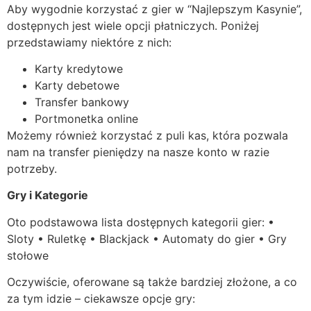
Aby wygodnie korzystać z gier w “Najlepszym Kasynie”,
dostępnych jest wiele opcji płatniczych. Poniżej
przedstawiamy niektóre z nich:
Karty kredytowe
Karty debetowe
Transfer bankowy
Portmonetka online
Możemy również korzystać z puli kas, która pozwala
nam na transfer pieniędzy na nasze konto w razie
potrzeby.
Gry i Kategorie
Oto podstawowa lista dostępnych kategorii gier: •
Sloty • Ruletkę • Blackjack • Automaty do gier • Gry
stołowe
Oczywiście, oferowane są także bardziej złożone, a co
za tym idzie – ciekawsze opcje gry: