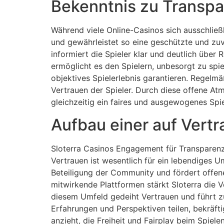
Bekenntnis zu Transpa
Während viele Online-Casinos sich ausschließl
und gewährleistet so eine geschützte und z
informiert die Spieler klar und deutlich übe
ermöglicht es den Spielern, unbesorgt zu spie
objektives Spielerlebnis garantieren. Regelm
Vertrauen der Spieler. Durch diese offene At
gleichzeitig ein faires und ausgewogenes Spie
Aufbau einer auf Vert
Sloterra Casinos Engagement für Transparenz 
Vertrauen ist wesentlich für ein lebendiges 
Beteiligung der Community und fördert offene
mitwirkende Plattformen stärkt Sloterra die V
diesem Umfeld gedeiht Vertrauen und führt zu
Erfahrungen und Perspektiven teilen, bekräfti
anzieht, die Freiheit und Fairplay beim Spiele