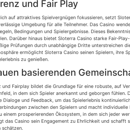
renz und Fair Play
ich auf attraktives Spielvergnügen fokussieren, setzt Slote
uverlässige Umgebung für alle Teilnehmer. Das Casino we
r Regeln, Bedingungen und Spielergebnisse. Dieses Bekenntn
len. Darüber hinaus bietet Sloterra Casino starke Fair-Play
äßige Prüfungen durch unabhängige Dritte unterstreichen die
mosphäre ermöglicht Sloterra Casino seinen Spielern, ihre 
lerlebnis zu genießen.
rauen basierenden Gemeinsch
und Fairplay bildet die Grundlage für eine robuste, auf V
Umfeld, in dem sich Spieler anerkannt und geborgen fühlen. 
 Dialoge und Feedback, um das Spielerlebnis kontinuierlic
erbindungen zwischen den Spielern und macht individuelle Er
 einem prosperierenden Ökosystem, in dem sich jeder wertg
gt das Casino sein Engagement zu Ehrlichkeit und schafft so
n schätzen.