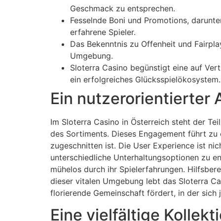
Geschmack zu entsprechen.
Fesselnde Boni und Promotions, darunte
erfahrene Spieler.
Das Bekenntnis zu Offenheit und Fairpla
Umgebung.
Sloterra Casino begünstigt eine auf Ver
ein erfolgreiches Glücksspielökosystem.
Ein nutzerorientierter 
Im Sloterra Casino in Österreich steht der T
des Sortiments. Dieses Engagement führt zu e
zugeschnitten ist. Die User Experience ist ni
unterschiedliche Unterhaltungsoptionen zu en
mühelos durch ihr Spielerfahrungen. Hilfsbere
dieser vitalen Umgebung lebt das Sloterra Casi
florierende Gemeinschaft fördert, in der sich
Eine vielfältige Kollek