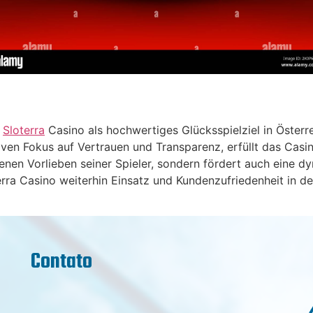
h
Sloterra
Casino als hochwertiges Glücksspielziel in Österrei
iven Fokus auf Vertrauen und Transparenz, erfüllt das Casin
enen Vorlieben seiner Spieler, sondern fördert auch eine 
ra Casino weiterhin Einsatz und Kundenzufriedenheit in den 
Contato