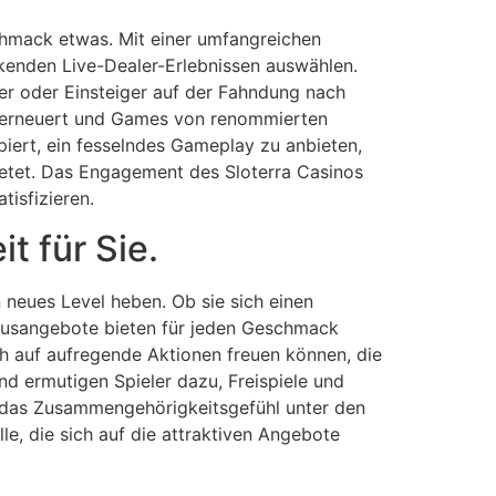
schmack etwas. Mit einer umfangreichen
ckenden Live-Dealer-Erlebnissen auswählen.
ler oder Einsteiger auf der Fahndung nach
nd erneuert und Games von renommierten
piert, ein fesselndes Gameplay zu anbieten,
etet. Das Engagement des Sloterra Casinos
tisfizieren.
t für Sie.
n neues Level heben. Ob sie sich einen
nusangebote bieten für jeden Geschmack
h auf aufregende Aktionen freuen können, die
nd ermutigen Spieler dazu, Freispiele und
h das Zusammengehörigkeitsgefühl unter den
le, die sich auf die attraktiven Angebote