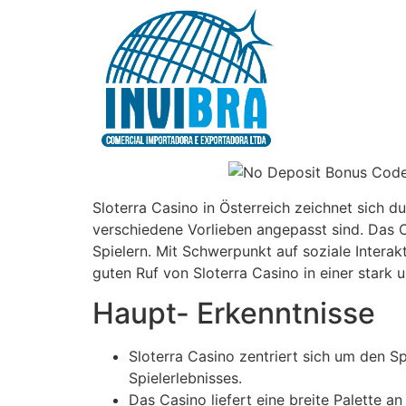
Sloterra Casino in Österreich zeichnet sich d
verschiedene Vorlieben angepasst sind. Das C
Spielern. Mit Schwerpunkt auf soziale Interak
guten Ruf von Sloterra Casino in einer stark
Haupt- Erkenntnisse
Sloterra Casino zentriert sich um den 
Spielerlebnisses.
Das Casino liefert eine breite Palette a