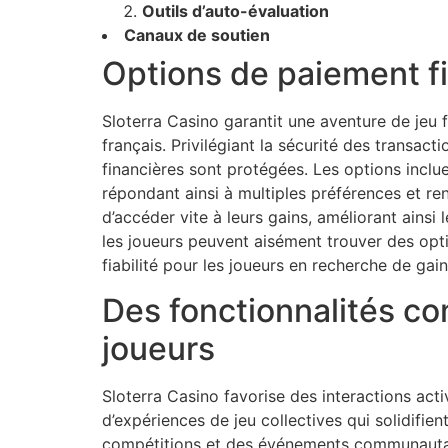
Outils d’auto-évaluation
Canaux de soutien
Options de paiement fi
Sloterra Casino garantit une aventure de jeu
français. Privilégiant la sécurité des transac
financières sont protégées. Les options inclue
répondant ainsi à multiples préférences et re
d’accéder vite à leurs gains, améliorant ainsi
les joueurs peuvent aisément trouver des opti
fiabilité pour les joueurs en recherche de gai
Des fonctionnalités co
joueurs
Sloterra Casino favorise des interactions acti
d’expériences de jeu collectives qui solidifie
compétitions et des événements communautair