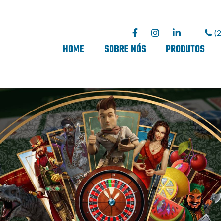
(
HOME
SOBRE NÓS
PRODUTOS