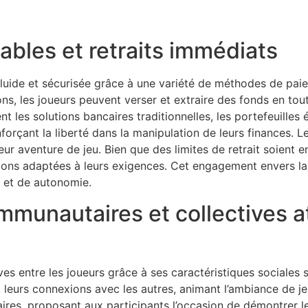
ables et retraits immédiats
 fluide et sécurisée grâce à une variété de méthodes de pa
tions, les joueurs peuvent verser et extraire des fonds en to
nt les solutions bancaires traditionnelles, les portefeuille
nforçant la liberté dans la manipulation de leurs finances. 
 leur aventure de jeu. Bien que des limites de retrait soien
ons adaptées à leurs exigences. Cet engagement envers la s
n et de autonomie.
mmunautaires et collectives a
ves entre les joueurs grâce à ses caractéristiques sociales 
nt leurs connexions avec les autres, animant l’ambiance de j
es, proposant aux participants l’occasion de démontrer le