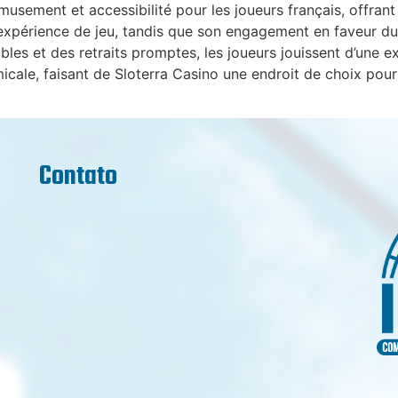
amusement et accessibilité pour les joueurs français, offr
e l’expérience de jeu, tandis que son engagement en faveur
les et des retraits promptes, les joueurs jouissent d’une ex
le, faisant de Sloterra Casino une endroit de choix pour l
Contato