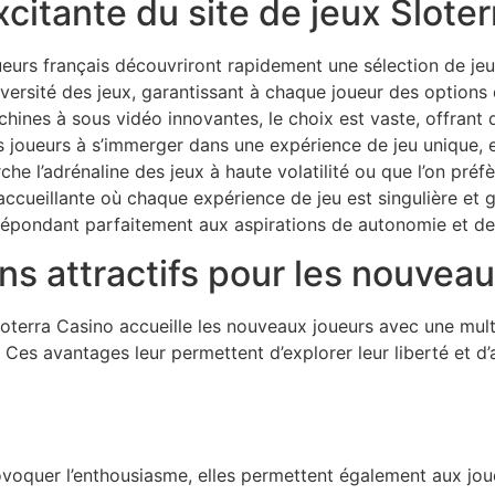
xcitante du site de jeux Sloter
oueurs français découvriront rapidement une sélection de jeu
iversité des jeux, garantissant à chaque joueur des options
achines à sous vidéo innovantes, le choix est vaste, offran
s joueurs à s’immerger dans une expérience de jeu unique, 
he l’adrénaline des jeux à haute volatilité ou que l’on préfè
cueillante où chaque expérience de jeu est singulière et grat
 répondant parfaitement aux aspirations de autonomie et de 
s attractifs pour les nouveau
Sloterra Casino accueille les nouveaux joueurs avec une mul
 Ces avantages leur permettent d’explorer leur liberté et d’
voquer l’enthousiasme, elles permettent également aux joueu