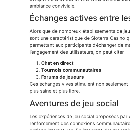
ambiance conviviale.
Échanges actives entre le
Alors que de nombreux établissements de jeu 
sont une caractéristique de Sloterra Casino q
permettant aux participants d’échanger de mani
l’engagement des utilisateurs, on peut citer :
Chat en direct
Tournois communautaires
Forums de joueurs
Ces échanges vives stimulent non seulement l’
plus saine et plus libre.
Aventures de jeu social
Les expériences de jeu social proposées par 
renforcement des connexions communautaires. 