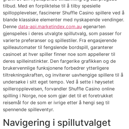
tilbud. Med en forpliktelse til å tilby spesielle
spillopplevelser, fascinerer Shuffle Casino spillere ved å
blande klassiske elementer med nyskapende vendinger.
Denne
data-api.marketindex.com.au
egenarten
gjenspeiles i deres utvalgte spillutvalg, som passer for
varierte preferanser og spillestiler. Fra engasjerende
spilleautomater til fengslende bordspill, garanterer
casinoet at hver spiller finner noe som appellerer til
deres spilleinstinkter. Den fargerike grafikken og de
brukervennlige funksjonene forbedrer ytterligere
tiltrekningskraften, og inviterer uavhengige spillere til å
undersøke i sitt eget tempo. Ved å sette i høysetet
spilleropplevelsen, forvandler Shuffle Casino online
spilling i Norge, noe som gjør det til et foretrukket
reisemål for de som er ivrige etter å hengi seg til
spennende spilleventyr.
Navigering i spillutvalget