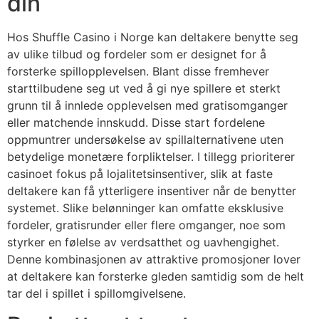
din
Hos Shuffle Casino i Norge kan deltakere benytte seg
av ulike tilbud og fordeler som er designet for å
forsterke spillopplevelsen. Blant disse fremhever
starttilbudene seg ut ved å gi nye spillere et sterkt
grunn til å innlede opplevelsen med gratisomganger
eller matchende innskudd. Disse start fordelene
oppmuntrer undersøkelse av spillalternativene uten
betydelige monetære forpliktelser. I tillegg prioriterer
casinoet fokus på lojalitetsinsentiver, slik at faste
deltakere kan få ytterligere insentiver når de benytter
systemet. Slike belønninger kan omfatte eksklusive
fordeler, gratisrunder eller flere omganger, noe som
styrker en følelse av verdsatthet og uavhengighet.
Denne kombinasjonen av attraktive promosjoner lover
at deltakere kan forsterke gleden samtidig som de helt
tar del i spillet i spillomgivelsene.