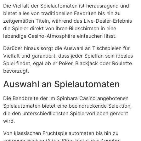
Die Vielfalt der Spielautomaten ist herausragend und
bietet alles von traditionellen Favoriten bis hin zu
zeitgemäßen Titeln, während das Live-Dealer-Erlebnis
die Spieler direkt von ihren Bildschirmen in eine
lebendige Casino-Atmosphäre eintauchen lässt.
Darüber hinaus sorgt die Auswahl an Tischspielen für
Vielfalt und garantiert, dass jeder Spielfan sein ideales
Spiel findet, egal ob er Poker, Blackjack oder Roulette
bevorzugt.
Auswahl an Spielautomaten
Die Bandbreite der im Spinbara Casino angebotenen
Spielautomaten bietet eine beeindruckende Selektion,
die den unterschiedlichsten Spielervorlieben gerecht
wird.
Von klassischen Fruchtspielautomaten bis hin zu
zeitgenössischen Video-Slots bietet das Angebot