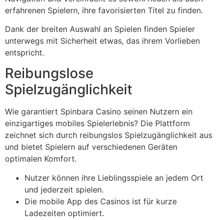
erfahrenen Spielern, ihre favorisierten Titel zu finden.
Dank der breiten Auswahl an Spielen finden Spieler
unterwegs mit Sicherheit etwas, das ihrem Vorlieben
entspricht.
Reibungslose
Spielzugänglichkeit
Wie garantiert Spinbara Casino seinen Nutzern ein
einzigartiges mobiles Spielerlebnis? Die Plattform
zeichnet sich durch reibungslos Spielzugänglichkeit aus
und bietet Spielern auf verschiedenen Geräten
optimalen Komfort.
Nutzer können ihre Lieblingsspiele an jedem Ort
und jederzeit spielen.
Die mobile App des Casinos ist für kurze
Ladezeiten optimiert.