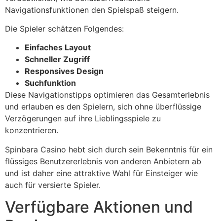
Navigationsfunktionen den Spielspaß steigern.
Die Spieler schätzen Folgendes:
Einfaches Layout
Schneller Zugriff
Responsives Design
Suchfunktion
Diese Navigationstipps optimieren das Gesamterlebnis
und erlauben es den Spielern, sich ohne überflüssige
Verzögerungen auf ihre Lieblingsspiele zu
konzentrieren.
Spinbara Casino hebt sich durch sein Bekenntnis für ein
flüssiges Benutzererlebnis von anderen Anbietern ab
und ist daher eine attraktive Wahl für Einsteiger wie
auch für versierte Spieler.
Verfügbare Aktionen und