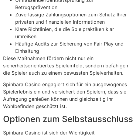
Betrugsprävention
Zuverlässige Zahlungsoptionen zum Schutz Ihrer
privaten und finanziellen Informationen
Klare Richtlinien, die die Spielpraktiken klar
umreißen
Häufige Audits zur Sicherung von Fair Play und
Einhaltung
Diese Maßnahmen fördern nicht nur ein
sicherheitsorientiertes Spielumfeld, sondern befähigen
die Spieler auch zu einem bewussten Spielverhalten.
Spinbara Casino engagiert sich für ein ausgewogenes
Spielerlebnis ein und versichert den Spielern, dass sie
Aufregung genießen können und gleichzeitig ihr
Wohlbefinden geschützt ist.
Optionen zum Selbstausschluss
Spinbara Casino ist sich der Wichtigkeit