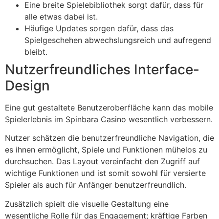
Eine breite Spielebibliothek sorgt dafür, dass für
alle etwas dabei ist.
Häufige Updates sorgen dafür, dass das
Spielgeschehen abwechslungsreich und aufregend
bleibt.
Nutzerfreundliches Interface-
Design
Eine gut gestaltete Benutzeroberfläche kann das mobile
Spielerlebnis im Spinbara Casino wesentlich verbessern.
Nutzer schätzen die benutzerfreundliche Navigation, die
es ihnen ermöglicht, Spiele und Funktionen mühelos zu
durchsuchen. Das Layout vereinfacht den Zugriff auf
wichtige Funktionen und ist somit sowohl für versierte
Spieler als auch für Anfänger benutzerfreundlich.
Zusätzlich spielt die visuelle Gestaltung eine
wesentliche Rolle für das Engagement; kräftige Farben