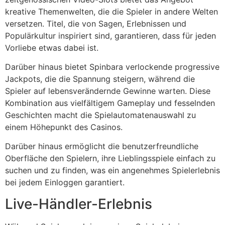
kreative Themenwelten, die die Spieler in andere Welten
versetzen. Titel, die von Sagen, Erlebnissen und
Populärkultur inspiriert sind, garantieren, dass für jeden
Vorliebe etwas dabei ist.
Darüber hinaus bietet Spinbara verlockende progressive
Jackpots, die die Spannung steigern, während die
Spieler auf lebensverändernde Gewinne warten. Diese
Kombination aus vielfältigem Gameplay und fesselnden
Geschichten macht die Spielautomatenauswahl zu
einem Höhepunkt des Casinos.
Darüber hinaus ermöglicht die benutzerfreundliche
Oberfläche den Spielern, ihre Lieblingsspiele einfach zu
suchen und zu finden, was ein angenehmes Spielerlebnis
bei jedem Einloggen garantiert.
Live-Händler-Erlebnis