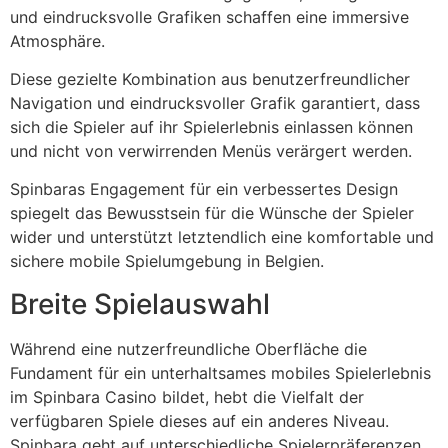
und eindrucksvolle Grafiken schaffen eine immersive
Atmosphäre.
Diese gezielte Kombination aus benutzerfreundlicher
Navigation und eindrucksvoller Grafik garantiert, dass
sich die Spieler auf ihr Spielerlebnis einlassen können
und nicht von verwirrenden Menüs verärgert werden.
Spinbaras Engagement für ein verbessertes Design
spiegelt das Bewusstsein für die Wünsche der Spieler
wider und unterstützt letztendlich eine komfortable und
sichere mobile Spielumgebung in Belgien.
Breite Spielauswahl
Während eine nutzerfreundliche Oberfläche die
Fundament für ein unterhaltsames mobiles Spielerlebnis
im Spinbara Casino bildet, hebt die Vielfalt der
verfügbaren Spiele dieses auf ein anderes Niveau.
Spinbara geht auf unterschiedliche Spielerpräferenzen