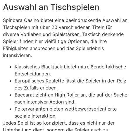
Auswahl an Tischspielen
Spinbara Casino bietet eine beeindruckende Auswahl an
Tischspielen mit über 20 verschiedenen Titeln für
diverse Vorlieben und Spielstärken. Taktisch denkende
Spieler finden hier vielfältige Optionen, die ihre
Fähigkeiten ansprechen und das Spielerlebnis
intensivieren.
Klassisches Blackjack bietet mitreißende taktische
Entscheidungen.
Europäisches Roulette lässt die Spieler in den Reiz
des Zufalls erleben.
Baccarat zieht an High Roller an, die auf der Suche
nach intensiver Action sind.
Pokervarianten bieten wettbewerbsorientierte
soziale Interaktion.
Jedes Spiel ist so konzipiert, dass es nicht nur der
Unterhaltung dient, sondern die Spieler auch zu