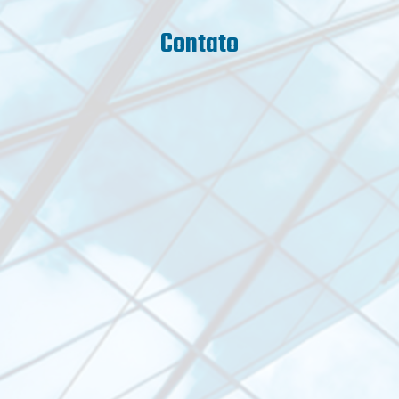
Contato