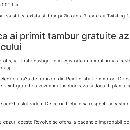
 2000 Lei.
rebui sa stii ca exista si doar pu?in ofera ?i care au Twisti
a ai primit tambur gratuite azi
ocului
ratis, iar toate castigurile inregistrate in timpul urma aces
rulaj.
 selec?ie uria?a de furnizori din Reint gratuit din noroc. De
le Reint gratuit sa vezi cum functioneaza si daca iti plac, cee
e ace?tia slot video, De ce nu trebuie sa respecti aceasta n
a cazuri aceste Revolve se ofera la pacanele improbabil pop