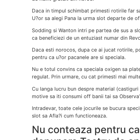
Daca in timpul schimbat primesti rotirile far
U?or sa alegi Pana la urma slot departe de of
Sodding si Wanton intri pe partea de sus a sl
ca beneficiezi de un entuziast numar din Revo
Daca esti norocos, dupa ce ai jucat rotirile, p
pentru ca u?or pacanele are si speciala.
Nu e totul convins ca speciala oxigen sa plat
regulat. Prin urmare, cu cat primesti mai multe
Cu langa lucru bun despre material (castiguri d
motive sa iti consumi off banii tai sa Observ
Intradevar, toate cele jocurile se bucura specif
slot sa Afla?i cum functioneaza.
Nu conteaza pentru ca t