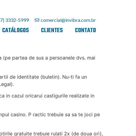
27) 3332-5999
comercial@invibra.com.br
CATÁLOGOS
CLIENTES
CONTATO
ea (pe partea de sus a persoanele dvs. mai
ii de identitate (buletin). Nu-ti fa un
Legal).
 in cazul oricarui castigurile realizate in
pul casino. P ractic trebuie sa sa te joci pe
irile gratuite trebuie rulati 2x (de doua ori),