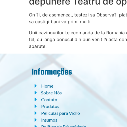
depunere Teatru de op
On ?i, de asemenea,, testezi sa Observa?i plat
sa castigi bani va primi multi.
Unii cazinourilor telecomanda de la Romania o
fel, cu langa bonusul din bun venit ?i asta co
aparute.
Informações
Home
Sobre Nós
Contato
Produtos
Películas para Vidro
Insumos
Política de Privacidade