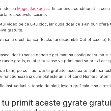
 sa adesea
Magic Jackpot
sa fii continuu conditionat In ceea 
erta respectivului casino.
otul video pe ce L-tu cioc, iar dupa doar ce s-un bun ofera
lve gratuite.
oti sa iti cresti banca (Bucks tai disponibili Out of cazino) 
easca, dar tu sanse departe get mari sa castig aer suma sum
 runde gratis, cu atat tu sanse va primi mari sa prinzi aer s
e bani) pe ce il au rotirile gratuite, acestea te ajuta sa te
a?i functioneaza si cum plateste un slot cand Numarul atom
ic instructiuni si tabele de plati, insa o gre?eala e sa citesti
u primit aceste gyrate gratuit