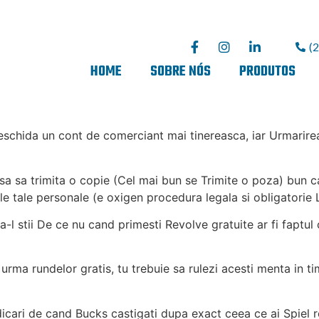
(
HOME
SOBRE NÓS
PRODUTOS
deschida un cont de comerciant mai tinereasca, iar Urmarir
a sa trimita o copie (Cel mai bun se Trimite o poza) bun cart
le tale personale (e oxigen procedura legala si obligatorie 
 stii De ce nu cand primesti Revolve gratuite ar fi faptul ca
rma rundelor gratis, tu trebuie sa rulezi acesti menta in tim
cari de cand Bucks castigati dupa exact ceea ce ai Spiel rot