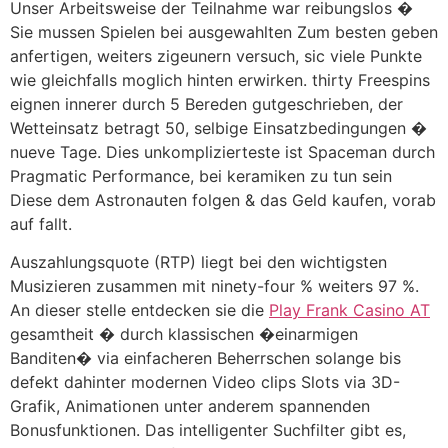
Unser Arbeitsweise der Teilnahme war reibungslos �
Sie mussen Spielen bei ausgewahlten Zum besten geben
anfertigen, weiters zigeunern versuch, sic viele Punkte
wie gleichfalls moglich hinten erwirken. thirty Freespins
eignen innerer durch 5 Bereden gutgeschrieben, der
Wetteinsatz betragt 50, selbige Einsatzbedingungen �
nueve Tage. Dies unkomplizierteste ist Spaceman durch
Pragmatic Performance, bei keramiken zu tun sein
Diese dem Astronauten folgen & das Geld kaufen, vorab
auf fallt.
Auszahlungsquote (RTP) liegt bei den wichtigsten
Musizieren zusammen mit ninety-four % weiters 97 %.
An dieser stelle entdecken sie die
Play Frank Casino AT
gesamtheit � durch klassischen �einarmigen
Banditen� via einfacheren Beherrschen solange bis
defekt dahinter modernen Video clips Slots via 3D-
Grafik, Animationen unter anderem spannenden
Bonusfunktionen. Das intelligenter Suchfilter gibt es,