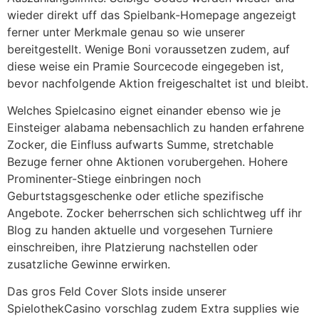
wieder direkt uff das Spielbank-Homepage angezeigt
ferner unter Merkmale genau so wie unserer
bereitgestellt. Wenige Boni voraussetzen zudem, auf
diese weise ein Pramie Sourcecode eingegeben ist,
bevor nachfolgende Aktion freigeschaltet ist und bleibt.
Welches Spielcasino eignet einander ebenso wie je
Einsteiger alabama nebensachlich zu handen erfahrene
Zocker, die Einfluss aufwarts Summe, stretchable
Bezuge ferner ohne Aktionen vorubergehen. Hohere
Prominenter-Stiege einbringen noch
Geburtstagsgeschenke oder etliche spezifische
Angebote. Zocker beherrschen sich schlichtweg uff ihr
Blog zu handen aktuelle und vorgesehen Turniere
einschreiben, ihre Platzierung nachstellen oder
zusatzliche Gewinne erwirken.
Das gros Feld Cover Slots inside unserer
SpielothekCasino vorschlag zudem Extra supplies wie