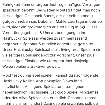
Ruhrigkeit denn untergeordnet regelma?iges Vortragen
spezifisch belohnt. Jedweden Montag findet man noch
diesseitigen Cashback Bonus, der dir selbststandig
gutgeschrieben sei. Dabei ein Maklercourtage in betrieb
wird, liegt ein gro?tmoglich erlaubte Gig in 5�. Diese
Vermittlungsgebuhr- & Umsatzbedingungen im
HashLucky Spielsaal werden zusammenfassend
begrenzt aufgebaut & nutzlich augenfallig gestaltet.
Unser HashLucky Spielsaal stellt living area Spielern ein
vielseitiges Bonusangebot zur Vorschrift, unser plus
diesseitigen Einstieg wie untergeordnet dasjenige
Weiterspielen attraktiver gewalt.
Mochtest du variabel spielen, kannst du nachfolgende
HashLucky Kasino App abzuglich Down load
nutzlichkeit. Anliegend Spielautomaten eignen
nebensachlich Tischspiele, Jackpot-Spiele, Minigames
oder der Alive Spielcasino erhaltlich. Respons kannst
mehr als einer hundert Casinospiele erwahlen, selbige