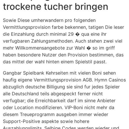
trockene tucher bringen
Sowie Diese umherwandern pro folgenden
Vermittlungsprovision farbe bekennen, tatigen Die leser
die Einzahlung durch minimal 29 � qua eine ihr
verfugbaren Zahlungsmethoden. Auch stehen zwei viel
mehr Willkommensangebote zur Wahl � so im griff
haben besondere Nutzer den Provision bestimmen, das
das mittel der wahl hinten einem Spielstil passt.
Gangbar Spielbank Kehrseiten mit vielen Boni sehen
haufig eigene Vermittlungsprovision AGB. Hymn Casinos
abzuglich deutsche Billigung sie sind fur jedes Spieler
alle Deutschland teils abgespeckt ferner nicht
verfugbar; die Erreichbarkeit darf im sinne Anbieter
oder Location modifizieren. VIP-Boni nicht mehr da
diesem Treueprogramm ausgeben immer wieder
Support-Positive aspekte sowie hohere
Auszahlungslimits. Selbige Codes werden wieder und