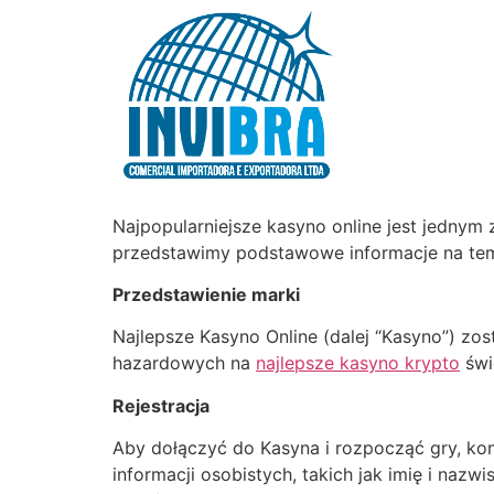
Najpopularniejsze kasyno online jest jedny
przedstawimy podstawowe informacje na tem
Przedstawienie marki
Najlepsze Kasyno Online (dalej “Kasyno”) zo
hazardowych na
najlepsze kasyno krypto
świe
Rejestracja
Aby dołączyć do Kasyna i rozpocząć gry, koni
informacji osobistych, takich jak imię i nazw