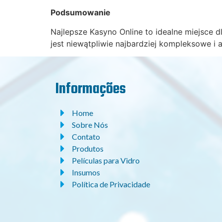
Podsumowanie
Najlepsze Kasyno Online to idealne miejsce
jest niewątpliwie najbardziej kompleksowe i a
Informações
Home
Sobre Nós
Contato
Produtos
Películas para Vidro
Insumos
Política de Privacidade