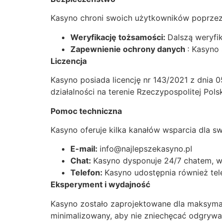
Kasyno chroni swoich użytkowników poprzez
Weryfikację tożsamości:
Dalszą weryfik
Zapewnienie ochrony danych
: Kasyno
Liczencja
Kasyno posiada licencję nr 143/2021 z dnia
działalności na terenie Rzeczypospolitej Polsk
Pomoc techniczna
Kasyno oferuje kilka kanałów wsparcia dla swo
E-mail:
info@najlepszekasyno.pl
Chat:
Kasyno dysponuje 24/7 chatem, w 
Telefon:
Kasyno udostępnia również tel
Eksperyment i wydajność
Kasyno zostało zaprojektowane dla maksymali
minimalizowany, aby nie zniechęcać odgrywan