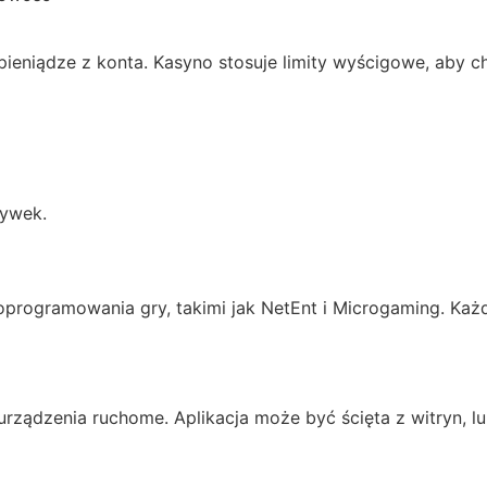
eniądze z konta. Kasyno stosuje limity wyścigowe, aby ch
rywek.
programowania gry, takimi jak NetEnt i Microgaming. Każd
 urządzenia ruchome. Aplikacja może być ścięta z witryn, 