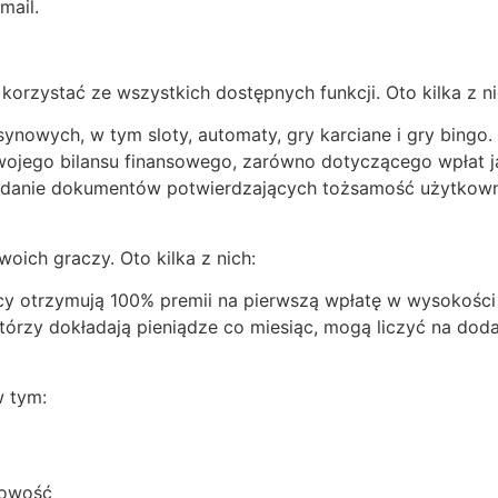
mail.
orzystać ze wszystkich dostępnych funkcji. Oto kilka z ni
ynowych, w tym sloty, automaty, gry karciane i gry bingo.
jego bilansu finansowego, zarówno dotyczącego wpłat ja
podanie dokumentów potwierdzających tożsamość użytkown
oich graczy. Oto kilka z nich:
y otrzymują 100% premii na pierwszą wpłatę w wysokości
tórzy dokładają pieniądze co miesiąc, mogą liczyć na do
w tym:
kowość