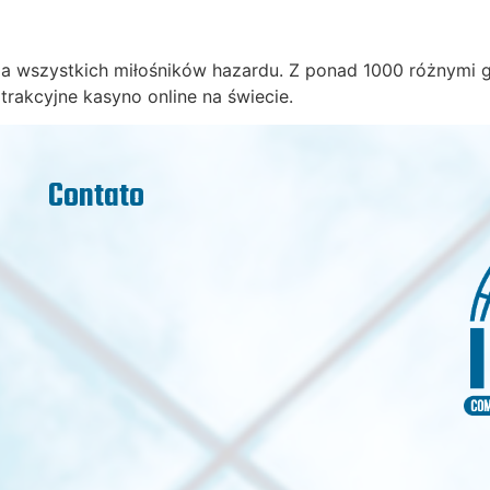
 dla wszystkich miłośników hazardu. Z ponad 1000 różnymi
trakcyjne kasyno online na świecie.
Contato