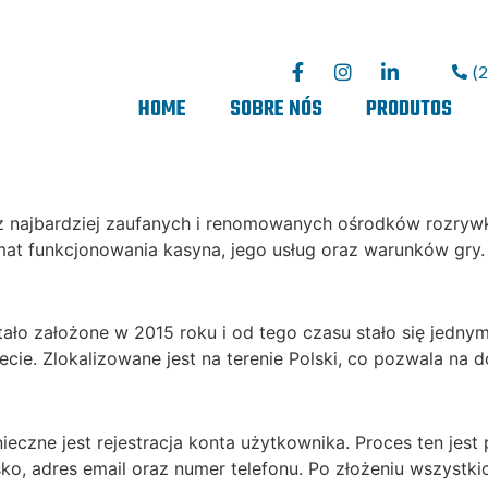
(
HOME
SOBRE NÓS
PRODUTOS
m z najbardziej zaufanych i renomowanych ośrodków rozryw
at funkcjonowania kasyna, jego usług oraz warunków gry.
stało założone w 2015 roku i od tego czasu stało się jedn
cie. Zlokalizowane jest na terenie Polski, co pozwala na d
eczne jest rejestracja konta użytkownika. Proces ten jest
isko, adres email oraz numer telefonu. Po złożeniu wszystk