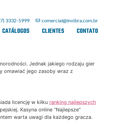
27) 3332-5999
comercial@invibra.com.br
CATÁLOGOS
CLIENTES
CONTATO
żnorodności. Jednak jakiego rodzaju gier
y omawiać jego zasoby wraz z
iada licencję w kilku
ranking najlepszych
ejskiej. Kasyna online “Najlepsze”
entem warta uwagi dla każdego gracza.