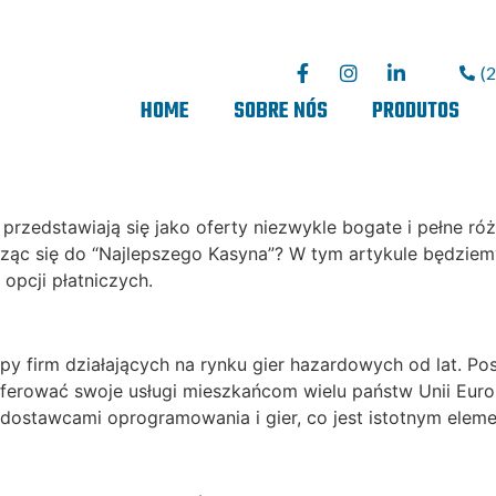
(
HOME
SOBRE NÓS
PRODUTOS
przedstawiają się jako oferty niezwykle bogate i pełne ró
c się do “Najlepszego Kasyna”? W tym artykule będziem
opcji płatniczych.
y firm działających na rynku gier hazardowych od lat. Pos
ferować swoje usługi mieszkańcom wielu państw Unii Europ
dostawcami oprogramowania i gier, co jest istotnym elem