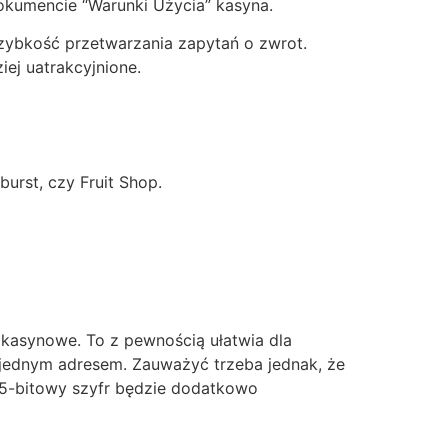
dokumencie “Warunki Użycia” kasyna.
zybkość przetwarzania zapytań o zwrot.
ej uatrakcyjnione.
urst, czy Fruit Shop.
kasynowe. To z pewnością ułatwia dla
 jednym adresem. Zauważyć trzeba jednak, że
 5-bitowy szyfr będzie dodatkowo