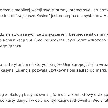
orzenie mobilnej wersji swojej strony internetowej, co p
sion of “Najlepsze Kasino” jest dostępna dla systemów And
działań związanych ze zwiększeniem bezpieczeństwa gry
e komunikacji SSL (Secure Sockets Layer) oraz wdrożono 
dego gracza.
ia na terytorium niektórych krajów Unii Europejskiej, a wra
 kasyna. Licencja pozwala użytkownikom zaufać do marki. “
 z obsługą kasyna: e-mail, formularz kontaktowy oraz spe
ość karty danych w celu identyfikacji użytkownika. Wiele 