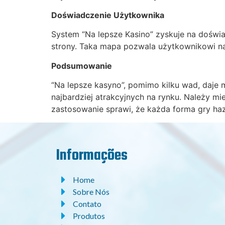
Doświadczenie Użytkownika
System “Na lepsze Kasino” zyskuje na doświ
strony. Taka mapa pozwala użytkownikowi nat
Podsumowanie
“Na lepsze kasyno”, pomimo kilku wad, daje 
najbardziej atrakcyjnych na rynku. Należy mie
zastosowanie sprawi, że każda forma gry ha
Informações
Home
Sobre Nós
Contato
Produtos