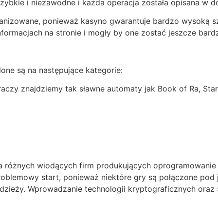
szybkie i niezawodne i każda operacja została opisana w 
ganizowane, ponieważ kasyno gwarantuje bardzo wysoką s
ormacjach na stronie i mogły by one zostać jeszcze bardzi
one są na następujące kategorie:
aczy znajdziemy tak sławne automaty jak Book of Ra, Starb
ta różnych wiodących firm produkujących oprogramowanie 
oblemowy start, ponieważ niektóre gry są połączone pod
adzieży. Wprowadzanie technologii kryptograficznych oraz