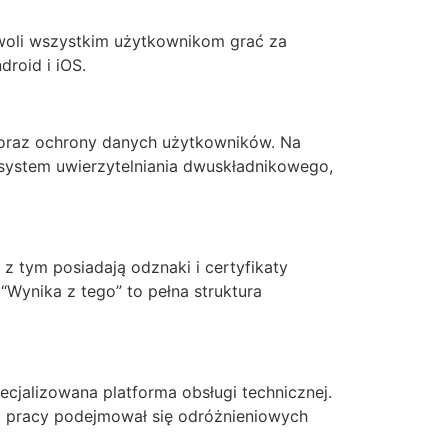
ozwoli wszystkim użytkownikom grać za
roid i iOS.
 oraz ochrony danych użytkowników. Na
system uwierzytelniania dwuskładnikowego,
z z tym posiadają odznaki i certyfikaty
Wynika z tego” to pełna struktura
cjalizowana platforma obsługi technicznej.
lat pracy podejmował się odróżnieniowych