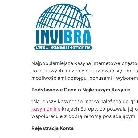
Najpopularniejsze kasyna internetowe często 
hazardowych możemy spodziewać się odnoszą
możliwościami dostępu, bonusami i wyborem 
Podstawowe Dane o Najlepszym Kasynie
“Na lepszy kasyno” to marka należąca do grup
kasyn online
krajach Europy, co pozwala jej o
współpracuje z dobrą renomę posiadającymi 
Rejestracja Konta