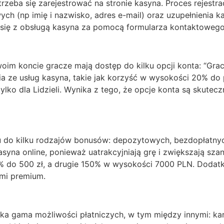
zeba się zarejestrować na stronie kasyna. Proces rejestrac
ch (np imię i nazwisko, adres e-mail) oraz uzupełnienia ka
się z obsługą kasyna za pomocą formularza kontaktowego
oim koncie gracze mają dostęp do kilku opcji konta: “Gracz
a ze usług kasyna, takie jak korzyść w wysokości 20% do
lko dla Lidzieli. Wynika z tego, że opcje konta są skute
 do kilku rodzajów bonusów: depozytowych, bezdopłatnyc
yna online, ponieważ uatrakcyjniają grę i zwiększają szan
% do 500 zł, a drugie 150% w wysokości 7000 PLN. Doda
ami premium.
ka gama możliwości płatniczych, w tym między innymi: kar