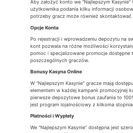
Aby założyć konto we “Najlepszym Kasynie” tr
użytkownika podania kilku informacji osobowy
potrzeby gracz może również skontaktować 
Opcje Konta
Po rejestracji i wprowadzeniu depozytu na sw
kont pozwala na różne możliwości korzystani
pomoc i specjalizowane promocje dostępne ty
poszczególnych graczów.
Bonusy Kasyna Online
W “Najlepszym Kasynie” gracze mają dostępu
elementem w każdej kampanii promocyjnej kas
pierwsze depozytowe bonus zaufania to 100
jest program lojalnościowy z kilkoma stopni
Płatności i Wypłaty
We “Najlepszym Kasynie” dostępna jest szero