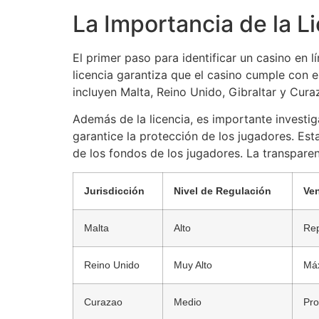
La Importancia de la L
El primer paso para identificar un casino en 
licencia garantiza que el casino cumple con e
incluyen Malta, Reino Unido, Gibraltar y Cura
Además de la licencia, es importante investi
garantice la protección de los jugadores. Esta
de los fondos de los jugadores. La transparen
Jurisdicción
Nivel de Regulación
Ven
Malta
Alto
Rep
Reino Unido
Muy Alto
Máx
Curazao
Medio
Pro