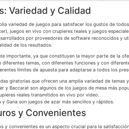
s: Variedad y Calidad
lia variedad de juegos para satisfacer los gustos de todos
r), juegos en vivo con crupieres reales y juegos especiale
sarrollados por proveedores de software reconocidos y uti
alidad de los resultados.
 importante, ya que constituyen la mayor parte de la ofert
diferentes temas, con diferentes funciones y con diferent
erentes límites de apuesta para adaptarse a todos los pre
as giratorias que ofrecen una amplia variedad de temas y
ker y Baccarat son algunos de los juegos de mesa más popu
ieres reales transmitidos en vivo por video.
 y Gana son juegos de azar más sencillos y rápidos.
ros y Convenientes
 y convenientes es un aspecto crucial para la satisfacción