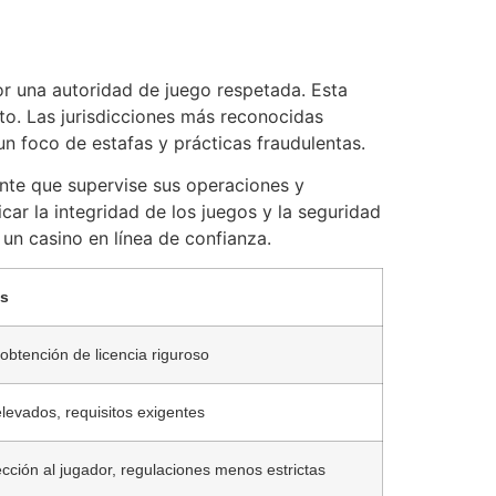
por una autoridad de juego respetada. Esta
sto. Las jurisdicciones más reconocidas
un foco de estafas y prácticas fraudulentas.
ente que supervise sus operaciones y
icar la integridad de los juegos y la seguridad
 un casino en línea de confianza.
as
obtención de licencia riguroso
levados, requisitos exigentes
cción al jugador, regulaciones menos estrictas