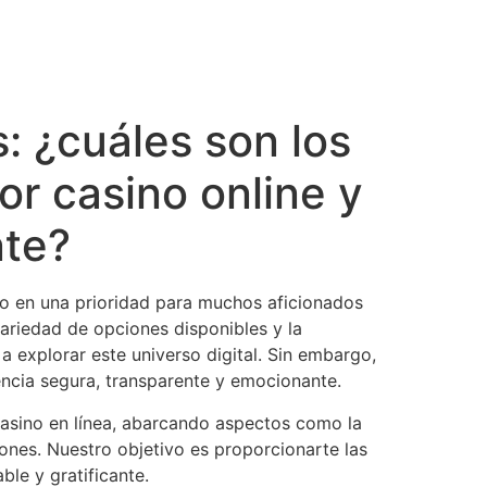
: ¿cuáles son los
or casino online y
nte?
o en una prioridad para muchos aficionados
variedad de opciones disponibles y la
a explorar este universo digital. Sin embargo,
iencia segura, transparente y emocionante.
 casino en línea, abarcando aspectos como la
ciones. Nuestro objetivo es proporcionarte las
le y gratificante.