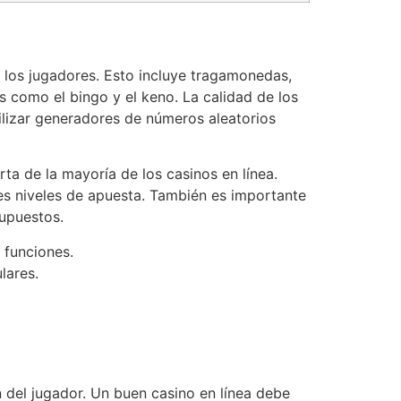
 los jugadores. Esto incluye tragamonedas,
s como el bingo y el keno. La calidad de los
lizar generadores de números aleatorios
a de la mayoría de los casinos en línea.
es niveles de apuesta. También es importante
supuestos.
 funciones.
lares.
 del jugador. Un buen casino en línea debe