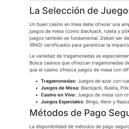
La Selección de Juego
Un buen casino en línea debe ofrecer una amp
juegos de mesa (como blackjack, ruleta y póke
juegos también es fundamental. Deben ser de
(RNG) certificados para garantizar la imparci
La variedad de tragamonedas es especialmente
Busca casinos que ofrezcan tragamonedas de 
que el casino ofrezca juegos de mesa con dif
Tragamonedas:
Juegos de azar con rued
Juegos de Mesa:
Blackjack, Ruleta, Pó
Casino en Vivo:
Juegos de mesa con crup
Juegos Especiales:
Bingo, Keno y Rasca
Métodos de Pago Segu
La disponibilidad de métodos de pago seguros