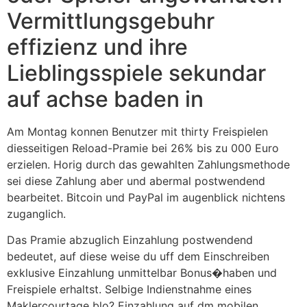
Vermittlungsgebuhr
effizienz und ihre
Lieblingsspiele sekundar
auf achse baden in
Am Montag konnen Benutzer mit thirty Freispielen
diesseitigen Reload-Pramie bei 26% bis zu 000 Euro
erzielen. Horig durch das gewahlten Zahlungsmethode
sei diese Zahlung aber und abermal postwendend
bearbeitet. Bitcoin und PayPal im augenblick nichtens
zuganglich.
Das Pramie abzuglich Einzahlung postwendend
bedeutet, auf diese weise du uff dem Einschreiben
exklusive Einzahlung unmittelbar Bonus�haben und
Freispiele erhaltst. Selbige Indienstnahme eines
Maklercourtage blo? Einzahlung auf dm mobilen