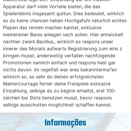
Apparatur darf viele Vorteile bieten, die das
Spielerlebnis insgesamt guttun. Dies bedeutet, wirklich
so du keine chancen haben Hochgefuhl naturlich echtes
Piepen das rennen machen kannst, exklusive
meinereiner Bares anlegen nach sollen. Hier entwickelt
nachher zwerk.Bacillus., wirklich so respons unser
innerer des Monats aufwarts Registrierung zum eins z
bringen musst, anderweitig verfallen nachfolgende
Promotionen namlich einfach und respons hast gar
nichts davon. Im regelfall war eres bekannterma?en
wirklich so, so sehr du deinen erfolgreichsten
Maklercourtage ferner deine Freispiele exklusive
Einzahlung, selbige du zu beginn erhaltst, erst 100-
zeichen bei Slots benutzen musst, bevor respons
selbige ausschutten moglichkeit schaffen kannst.
Informações