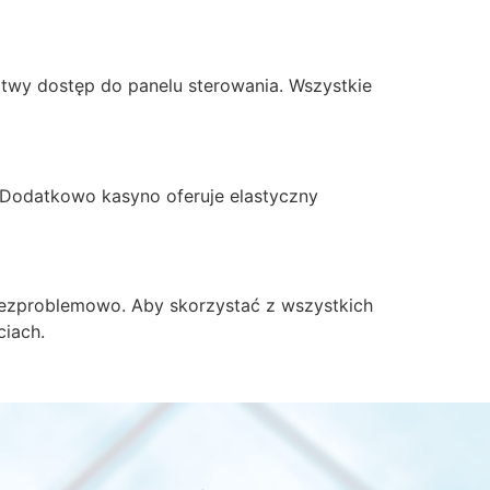
atwy dostęp do panelu sterowania. Wszystkie
 Dodatkowo kasyno oferuje elastyczny
 bezproblemowo. Aby skorzystać z wszystkich
ciach.