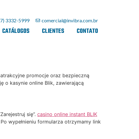
27) 3332-5999
comercial@invibra.com.br
CATÁLOGOS
CLIENTES
CONTATO
, atrakcyjne promocje oraz bezpieczną
o kasynie online Blik, zawierającą
Zarejestruj się”.
casino online instant BLIK
. Po wypełnieniu formularza otrzymamy link