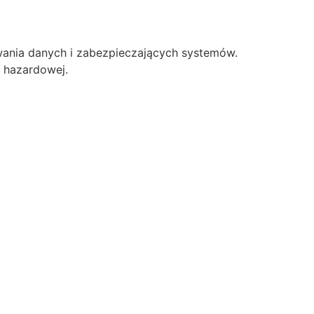
owania danych i zabezpieczających systemów.
 hazardowej.