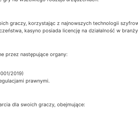
ich graczy, korzystając z najnowszych technologii szyfr
eństwa, kasyno posiada licencję na działalność w branży
ne przez następujące organy:
 001/2019)
regulacjami prawnymi.
arcia dla swoich graczy, obejmujące: