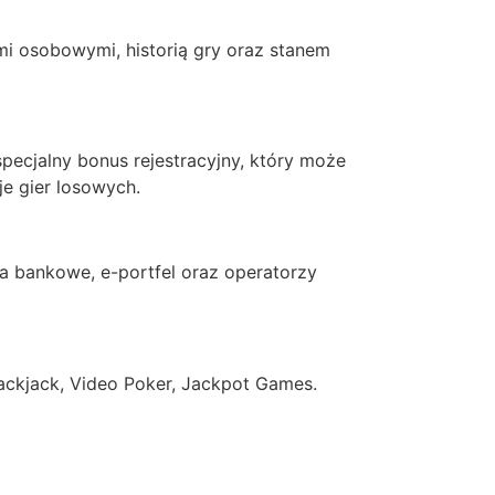
mi osobowymi, historią gry oraz stanem
pecjalny bonus rejestracyjny, który może
e gier losowych.
ja bankowe, e-portfel oraz operatorzy
Blackjack, Video Poker, Jackpot Games.