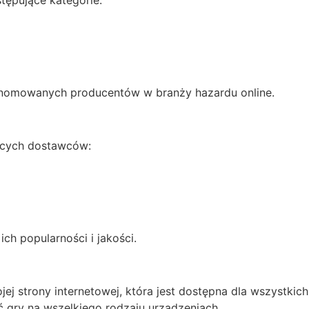
renomowanych producentów w branży hazardu online.
jących dostawców:
ch popularności i jakości.
wojej strony internetowej, która jest dostępna dla wszyst
 gry na wszelkiego rodzaju urządzeniach.