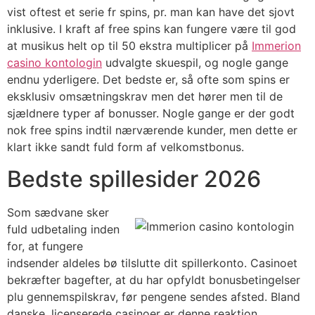
vist oftest et serie fr spins, pr. man kan have det sjovt
inklusive. I kraft af free spins kan fungere være til god
at musikus helt op til 50 ekstra multiplicer på
Immerion
casino kontologin
udvalgte skuespil, og nogle gange
endnu yderligere. Det bedste er, så ofte som spins er
eksklusiv omsætningskrav men det hører men til de
sjældnere typer af bonusser. Nogle gange er der godt
nok free spins indtil nærværende kunder, men dette er
klart ikke sandt fuld form af velkomstbonus.
Bedste spillesider 2026
Som sædvane sker
fuld udbetaling inden
for, at fungere
indsender aldeles bø tilslutte dit spillerkonto. Casinoet
bekræfter bagefter, at du har opfyldt bonusbetingelser
plu gennemspilskrav, før pengene sendes afsted. Bland
danske, licenserede casinoer er denne reaktion