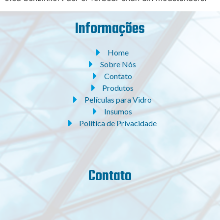
Informações
Home
Sobre Nós
Contato
Produtos
Películas para Vidro
Insumos
Política de Privacidade
Contato