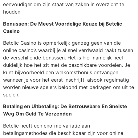
eenvoudiger om zijn staat van zaken in overzicht te
houden.
Bonussen: De Meest Voordelige Keuze bij Betclic
Casino
Betclic Casino is opmerkelijk genoeg geen van die
online casino’s waarbij je al snel verdwaald raakt tussen
de verschillende bonussen. Het is hier namelijk heel
duidelijk hoe het zit met de beschikbare voordelen. Je
kunt bijvoorbeeld een welkomstbonus ontvangen
wanneer je voor het eerst inschrijft, alsook regelmatig
worden nieuwe spelers beloond met bedragen om uit te
spelen.
Betaling en Uitbetaling: De Betrouwbare En Snelste
Weg Om Geld Te Verzenden
Betclic heeft een enorme variatie aan
betalingsmethodes die beschikbaar zijn voor online