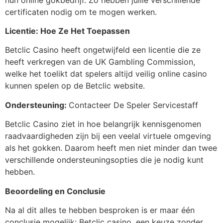
certificaten nodig om te mogen werken.
Licentie: Hoe Ze Het Toepassen
Betclic Casino heeft ongetwijfeld een licentie die ze
heeft verkregen van de UK Gambling Commission,
welke het toelikt dat spelers altijd veilig online casino
kunnen spelen op de Betclic website.
Ondersteuning:
Contacteer De Speler Servicestaff
Betclic Casino ziet in hoe belangrijk kennisgenomen
raadvaardigheden zijn bij een veelal virtuele omgeving
als het gokken. Daarom heeft men niet minder dan twee
verschillende ondersteuningsopties die je nodig kunt
hebben.
Beoordeling en Conclusie
Na al dit alles te hebben besproken is er maar één
conclusie mogelijk: Betclic casino, een keuze zonder