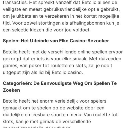
transacties. Het spreekt vanzelf dat Betclic alleen de
veiligste en meest gebruiksvriendelijke optie gebruikt,
om je uitbetalen te verzekeren in het kortst mogelijke
tijd. Voor zowel stortingen als afhalingsbonnen kun je
een selectie kiezen die voor jou voldoet.
Spelen: Het Uiteinde van Elke Casino-Bezoeker
Betclic heeft met de verschillende online spellen ervoor
gezorgd dat er iets is voor elke smaak. Met duizenden
games, van poker tot roulette en slots, zal je nooit
uitgeput zijn als lid bij Betclic casino.
Categorieën: De Eenvoudigste Weg Om Spellen Te
Zoeken
Betclic heeft het enorm verleidelijk voor spelers
gemaakt om te spelen op de website door een
duidelijke en leesbare soorten menu. Van roulette tot
slots, kan je met gemak de verschillende