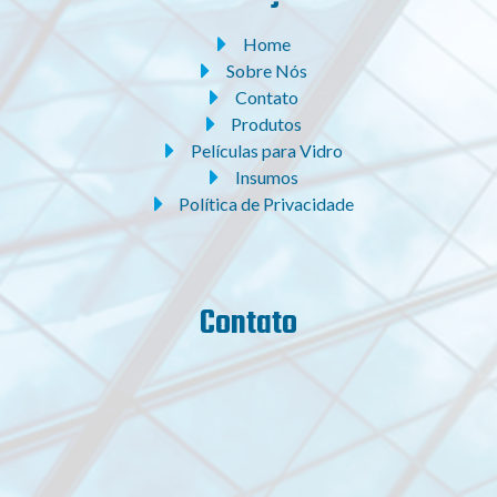
Home
Sobre Nós
Contato
Produtos
Películas para Vidro
Insumos
Política de Privacidade
Contato