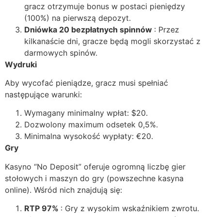
gracz otrzymuje bonus w postaci pieniędzy
(100%) na pierwszą depozyt.
Dniówka 20 bezpłatnych spinnów
: Przez
kilkanaście dni, gracze będą mogli skorzystać z
darmowych spinów.
Wydruki
Aby wycofać pieniądze, gracz musi spełniać
następujące warunki:
Wymagany minimalny wpłat: $20.
Dozwolony maximum odsetek 0,5%.
Minimalna wysokość wypłaty: €20.
Gry
Kasyno “No Deposit” oferuje ogromną liczbę gier
stołowych i maszyn do gry (powszechne kasyna
online). Wśród nich znajdują się:
RTP 97%
: Gry z wysokim wskaźnikiem zwrotu.