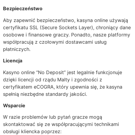
Bezpieczeństwo
Aby zapewnić bezpieczeństwo, kasyna online używają
certyfikatu SSL (Secure Sockets Layer), chroniący dane
osobowe i finansowe graczy. Ponadto, nasze platformy
współpracują z czołowymi dostawcami usług
płatniczych.
Licencja
Kasyno online “No Deposit” jest legalnie funkcjonuje
dzięki licencji od rządu Malty i zgodności z
certyfikatem eCOGRA, który upewnia się, że kasyna
spełnią niezbędne standardy jakości.
Wsparcie
W razie problemów lub pytań gracze mogą
skontaktować się ze współpracującymi technikami
obsługi kliencka poprzez: