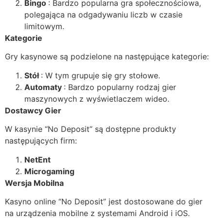
Bingo
: Bardzo popularna gra społecznościowa,
polegająca na odgadywaniu liczb w czasie
limitowym.
Kategorie
Gry kasynowe są podzielone na następujące kategorie:
Stół
: W tym grupuje się gry stołowe.
Automaty
: Bardzo popularny rodzaj gier
maszynowych z wyświetlaczem wideo.
Dostawcy Gier
W kasynie “No Deposit” są dostępne produkty
następujących firm:
NetEnt
Microgaming
Wersja Mobilna
Kasyno online “No Deposit” jest dostosowane do gier
na urządzenia mobilne z systemami Android i iOS.