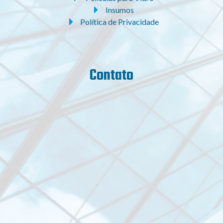
Insumos
Política de Privacidade
Contato