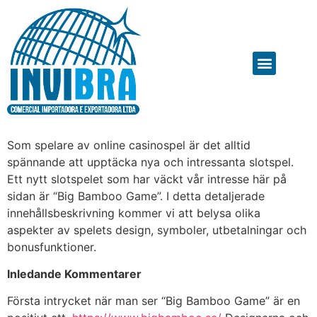
Som spelare av online casinospel är det alltid
spännande att upptäcka nya och intressanta slotspel.
Ett nytt slotspelet som har väckt vår intresse här på
sidan är “Big Bamboo Game”. I detta detaljerade
innehållsbeskrivning kommer vi att belysa olika
aspekter av spelets design, symboler, utbetalningar och
bonusfunktioner.
Inledande Kommentarer
Första intrycket när man ser “Big Bamboo Game” är en