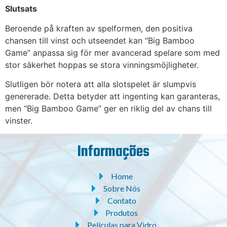
Slutsats
Beroende på kraften av spelformen, den positiva
chansen till vinst och utseendet kan “Big Bamboo
Game” anpassa sig för mer avancerad spelare som med
stor säkerhet hoppas se stora vinningsmöjligheter.
Slutligen bör notera att alla slotspelet är slumpvis
genererade. Detta betyder att ingenting kan garanteras,
men “Big Bamboo Game” ger en riklig del av chans till
vinster.
Informações
Home
Sobre Nós
Contato
Produtos
Películas para Vidro