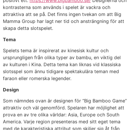
positivt ett.
https://www.bigbamboo.se/
Designerna och
kontrasterna som används i spelet är vackra och
attraktiva att se på. Det finns ingen tvekan om att Big
Mamma Group har lagt ner tid och ansträngning för att
skapa detta slotspelet.
Tema
Spelets tema är inspirerat av kinesisk kultur och
ursprungligen från olika typer av bambu, en viktig del
av kulturen i Kina. Detta tema kan liknas vid klassiska
slotsspel som ännu tidigare spektakulära teman med
faraon eller romerska legender.
Design
Som nämndes ovan är designen för “Big Bamboo Game”
attraktiv och väl genomförd. Spelaren har möjlighet att
prova en av tre olika världar: Asia, Europe och South
America. Varje region presenteras med sitt eget tema
med de karakteristiska attribut som skiljer sig åt från