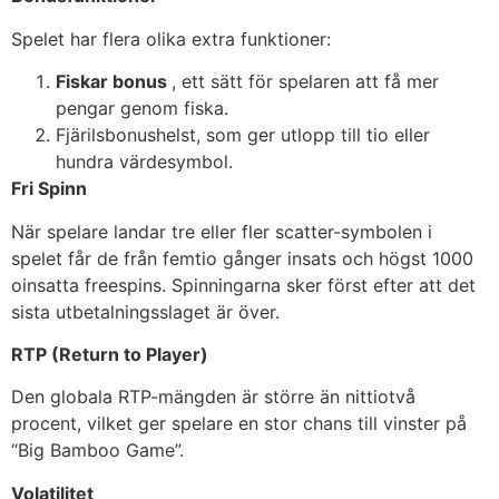
Spelet har flera olika extra funktioner:
Fiskar bonus
, ett sätt för spelaren att få mer
pengar genom fiska.
Fjärilsbonushelst, som ger utlopp till tio eller
hundra värdesymbol.
Fri Spinn
När spelare landar tre eller fler scatter-symbolen i
spelet får de från femtio gånger insats och högst 1000
oinsatta freespins. Spinningarna sker först efter att det
sista utbetalningsslaget är över.
RTP (Return to Player)
Den globala RTP-mängden är större än nittiotvå
procent, vilket ger spelare en stor chans till vinster på
“Big Bamboo Game”.
Volatilitet