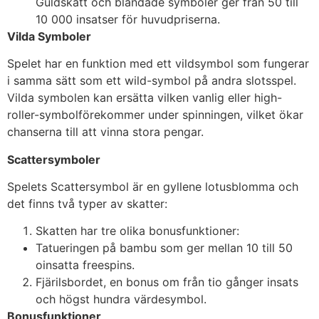
Guldskatt och blandade symboler ger från 50 till
10 000 insatser för huvudpriserna.
Vilda Symboler
Spelet har en funktion med ett vildsymbol som fungerar
i samma sätt som ett wild-symbol på andra slotsspel.
Vilda symbolen kan ersätta vilken vanlig eller high-
roller-symbolförekommer under spinningen, vilket ökar
chanserna till att vinna stora pengar.
Scattersymboler
Spelets Scattersymbol är en gyllene lotusblomma och
det finns två typer av skatter:
Skatten har tre olika bonusfunktioner:
Tatueringen på bambu som ger mellan 10 till 50
oinsatta freespins.
Fjärilsbordet, en bonus om från tio gånger insats
och högst hundra värdesymbol.
Bonusfunktioner