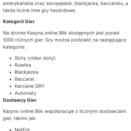
amerykańskie oraz europejskie, blackjacka, baccaratu, a
także liczne inne gry hazardowe.
Kategorii Gier
Na stronie Kasyna online Blik dostępnych jest ponad
1000 różnych gier. Gry można podzielić na następujące
kategorie:
Sloty (video sloty)
Ruletka
Blackjacka
Baccarat
Karciane GRY
Automaty
Dostawcy Gier
Kasyno online Blik współpracuje z licznymi dostawcami
gier, takimi jak:
NetEnt