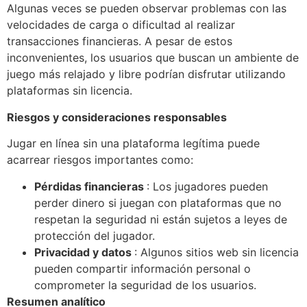
Algunas veces se pueden observar problemas con las
velocidades de carga o dificultad al realizar
transacciones financieras. A pesar de estos
inconvenientes, los usuarios que buscan un ambiente de
juego más relajado y libre podrían disfrutar utilizando
plataformas sin licencia.
Riesgos y consideraciones responsables
Jugar en línea sin una plataforma legítima puede
acarrear riesgos importantes como:
Pérdidas financieras
: Los jugadores pueden
perder dinero si juegan con plataformas que no
respetan la seguridad ni están sujetos a leyes de
protección del jugador.
Privacidad y datos
: Algunos sitios web sin licencia
pueden compartir información personal o
comprometer la seguridad de los usuarios.
Resumen analítico