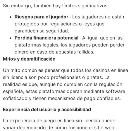
Sin embargo, también hay límites significativos:
Riesgos para el jugador
: Los jugadores no están
protegidos por regulaciones o leyes que
garanticen su seguridad.
Pérdida financiera potencial
: Al igual que en las
plataformas legales, los jugadores pueden perder
dinero en caso de apuestas fallidas.
Mitos y desmitificación
Un mito común es pensar que todos los casinos en línea
sin licencia son poco profesionales o piratas. La
realidad es que, aunque no cumplen con la regulación
española, estas plataformas operan mediante software
sofisticado y tienen mecanismos de pago confiables.
Experiencia del usuario y accesibilidad
La experiencia de juego en línea sin licencia puede
variar dependiendo de cómo funcione el sitio web.