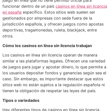
juego en línea que no tiene permiso oficial para
funcionar dentro de un país
casinos en línea sin licencia
en españa
específico. Estos sitios web suelen ser
gestionados por empresas con sede fuera de la
jurisdicción española, y ofrecen juegos como apostas
deportivas, tragamonedas, ruleta, blackjack, entre
otros.
Cómo los casinos en línea sin licencia trabajan
Los casinos en línea sin licencia operan de manera
similar a las plataformas legales. Ofrecen una variedad
de juegos para jugar y apostar dinero, lo que permite a
los usuarios depositar fondos y ganancias según sea el
caso. Sin embargo, es importante destacar que estos
sitios web no están sujetos a la regulación española ni
tienen la obligación de respetar las leyes del país.
Tipos o variedades
Hay diferentes tipos de casinos en línea sin licencia