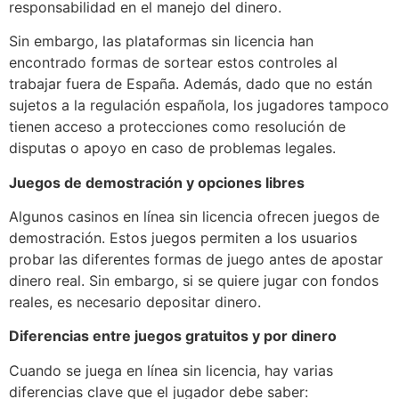
responsabilidad en el manejo del dinero.
Sin embargo, las plataformas sin licencia han
encontrado formas de sortear estos controles al
trabajar fuera de España. Además, dado que no están
sujetos a la regulación española, los jugadores tampoco
tienen acceso a protecciones como resolución de
disputas o apoyo en caso de problemas legales.
Juegos de demostración y opciones libres
Algunos casinos en línea sin licencia ofrecen juegos de
demostración. Estos juegos permiten a los usuarios
probar las diferentes formas de juego antes de apostar
dinero real. Sin embargo, si se quiere jugar con fondos
reales, es necesario depositar dinero.
Diferencias entre juegos gratuitos y por dinero
Cuando se juega en línea sin licencia, hay varias
diferencias clave que el jugador debe saber: