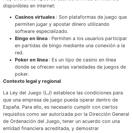
disponibles en internet:
Casinos virtuales
: Son plataformas de juego que
permiten jugar y apostar dinero utilizando
software especializado.
Bingo en línea
: Permiten a los usuarios participar
en partidas de bingo mediante una conexión a la
red.
Poker en línea
: Es un tipo de casino en línea
donde se ofrecen varias variedades de juegos de
poker.
Contexto legal y regional
La Ley del Juego (LJ) establece las condiciones para
que una empresa de juego pueda operar dentro de
España. Para ello, es necesario cumplir con ciertos
requisitos como ser autorizada por la Dirección General
de Ordenación del Juego, tener un acuerdo con una
entidad financiera acreditada, y demostrar