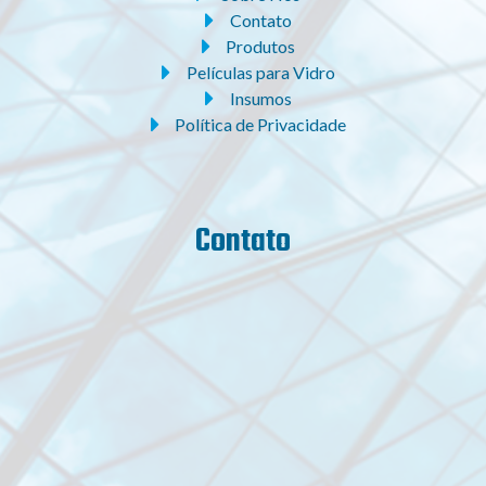
Contato
Produtos
Películas para Vidro
Insumos
Política de Privacidade
Contato