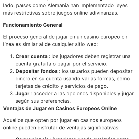
lado, países como Alemania han implementado leyes
más restrictivas sobre juegos online adivinanzas.
Funcionamiento General
El proceso general de jugar en un casino europeo en
línea es similar al de cualquier sitio web:
Crear cuenta
: los jugadores deben registrar una
cuenta gratuita o pagar por el servicio.
Depositar fondos
: los usuarios pueden depositar
dinero en su cuenta usando varias formas, como
tarjetas de crédito y servicios de pago.
Jugar
: acceder a las opciones disponibles y jugar
según sus preferencias.
Ventajas de Jugar en Casinos Europeos Online
Aquellos que opten por jugar en casinos europeos
online pueden disfrutar de ventajas significativas: