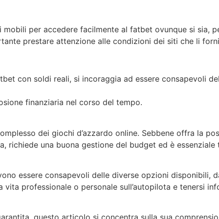
i mobili per accedere facilmente al fatbet ovunque si sia, 
tante prestare attenzione alle condizioni dei siti che li for
atbet con soldi reali, si incoraggia ad essere consapevoli de
erosione finanziaria nel corso del tempo.
omplesso dei giochi d’azzardo online. Sebbene offra la possi
a, richiede una buona gestione del budget ed è essenziale t
vono essere consapevoli delle diverse opzioni disponibili, da
 vita professionale o personale sull’autopilota e tenersi inf
rantita, questo articolo si concentra sulla sua comprensione 