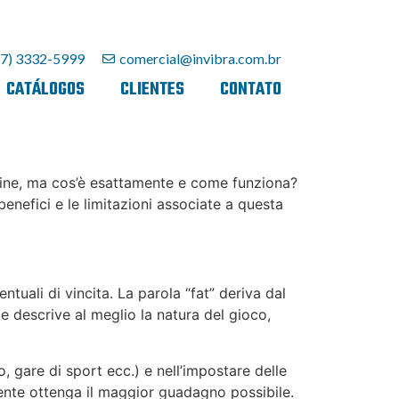
27) 3332-5999
comercial@invibra.com.br
CATÁLOGOS
CLIENTES
CONTATO
line, ma cos’è esattamente e come funziona?
enefici e le limitazioni associate a questa
uali di vincita. La parola “fat” deriva dal
 descrive al meglio la natura del gioco,
io, gare di sport ecc.) e nell’impostare delle
tente ottenga il maggior guadagno possibile.