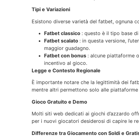
Tipi e Variazioni
Esistono diverse varietà del fatbet, ognuna c
Fatbet classico
: questo è il tipo base 
Fatbet scalato
: in questa versione, l’u
maggior guadagno.
Fatbet con bonus
: alcune piattaforme 
incentivo al gioco.
Legge e Contesto Regionale
È importante notare che la legittimità dei fa
mentre altri permettono solo alle piattaforme 
Gioco Gratuito e Demo
Molti siti web dedicati ai giochi d’azzardo of
per i nuovi giocatori desiderosi di capire le re
Differenze tra Giocamento con Soldi e Grati