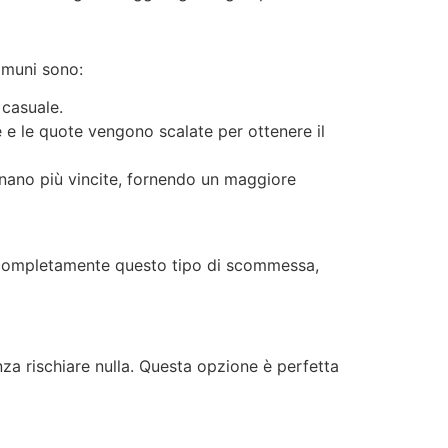
omuni sono:
 casuale.
e e le quote vengono scalate per ottenere il
nano più vincite, fornendo un maggiore
no completamente questo tipo di scommessa,
nza rischiare nulla. Questa opzione è perfetta