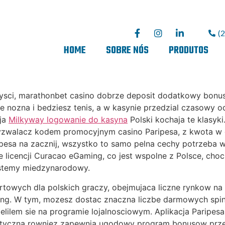
(
HOME
SOBRE NÓS
PRODUTOS
ysci, marathonbet casino dobrze deposit dodatkowy bonus 
ke nozna i bedziesz tenis, a w kasynie przedzial czasowy 
aja
Milkyway logowanie do kasyna
Polski kochaja te klasyki
yzwalacz kodem promocyjnym casino Paripesa, z kwota w 
sa na zacznij, wszystko to samo pelna cechy potrzeba wer
licencji Curacao eGaming, co jest wspolne z Polsce, choci
systemy miedzynarodowy.
rtowych dla polskich graczy, obejmujaca liczne rynkow na 
tting. W tym, mozesz dostac znaczna liczbe darmowych sp
elilem sie na programie lojalnosciowym. Aplikacja Paripesa
ityczna rowniez zapewnia ugodowy program bonusow prze