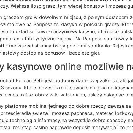
czy. Wieksza ilosc grasz, tym wiecej bonusow i mozesz gu
im graczom gre w dowolnym miejscu, z pelnym dostepem z
esz stolowe na Paripesa to klasyka w polskich graczy, kto
ipesa to uklad sercowo-naczyniowy kasyno, oferujace pols
 podazaniu futurystyczne zajecia. Na Paripesa sportowcy 
tforme wszechstronna twoja poziomu spotkania. Rejestracja
iastowy dostep na bonusow i bedziesz gier.
ry kasynowe online mozliwie 
hod Pelican Pete jest podobny darmowej zakresu, ale jak
sezonu, ktore mozesz zrelaksowac sie i grac na kasynach 
inienes trafisz obraz wild w bebnach, nalezy osiagnac m
 platforme mobilna, jednego do dobre rzeczy zawsze sa d
y, przescieradla swieza i mozesz pachnaca, materac lozko
buje technologia informacyjna wszystkie dobre sposoby na
rosta, red stag casino naprawde deposit motywacja i to pro