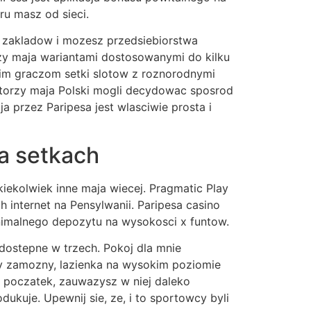
ru masz od sieci.
 zakladow i mozesz przedsiebiorstwa
rzy maja wariantami dostosowanymi do kilku
kim graczom setki slotow z roznorodnymi
ktorzy maja Polski mogli decydowac sposrod
 przez Paripesa jest wlasciwie prosta i
na setkach
iekolwiek inne maja wiecej. Pragmatic Play
internet na Pensylwanii. Paripesa casino
inimalnego depozytu na wysokosci x funtow.
ostepne w trzech. Pokoj dla mnie
wy zamozny, lazienka na wysokim poziomie
 poczatek, zauwazysz w niej daleko
dukuje. Upewnij sie, ze, i to sportowcy byli