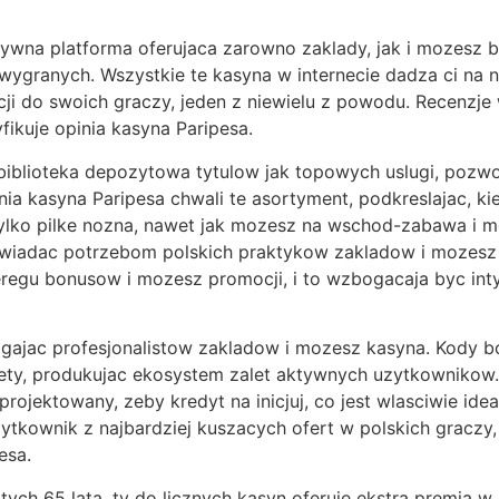
tywna platforma oferujaca zarowno zaklady, jak i mozesz 
ygranych. Wszystkie te kasyna w internecie dadza ci na 
i do swoich graczy, jeden z niewielu z powodu. Recenzje w
fikuje opinia kasyna Paripesa.
biblioteka depozytowa tytulow jak topowych uslugi, pozwo
nia kasyna Paripesa chwali te asortyment, podkreslajac, k
 tylko pilke nozna, nawet jak mozesz na wschod-zabawa i m
owiadac potrzebom polskich praktykow zakladow i mozesz
eregu bonusow i mozesz promocji, i to wzbogacaja byc in
iagajac profesjonalistow zakladow i mozesz kasyna. Kody 
ty, produkujac ekosystem zalet aktywnych uzytkownikow. 
ojektowany, zeby kredyt na inicjuj, co jest wlasciwie idea
ytkownik z najbardziej kuszacych ofert w polskich graczy
esa.
tych 65 lata, ty do licznych kasyn oferuje ekstra premia 