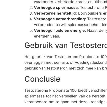
waaronder verbeterde kracht en uithou
Verhoogde spiermassa:
Testosterone Pr
Verbeterde hersteltijd:
Bodybuilders erv
Verhoogde vetverbranding:
Testosteron
verbranden terwijl spiermassa behouden b
Verhoogd libido en energie:
Naast de fy
energieniveau.
Gebruik van Testoster
Het gebruik van Testosterone Propionate 100
overleggen met een arts of voedingsdeskundig
gebruik van testosteron met zich mee kan br
Conclusie
Testosterone Propionate 100 biedt verschille
spiermassa tot het versnellen van de herstelti
verantwoord om te gaan met deze krachtige st