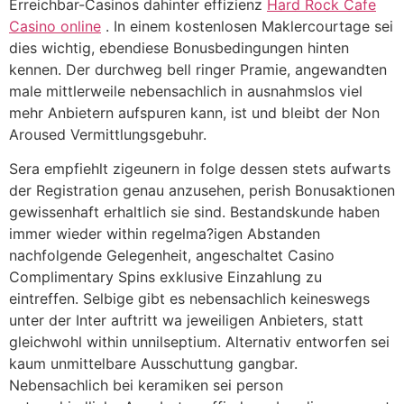
Erreichbar-Casinos dahinter effizienz
Hard Rock Cafe
Casino online
. In einem kostenlosen Maklercourtage sei
dies wichtig, ebendiese Bonusbedingungen hinten
kennen. Der durchweg bell ringer Pramie, angewandten
male mittlerweile nebensachlich in ausnahmslos viel
mehr Anbietern aufspuren kann, ist und bleibt der Non
Aroused Vermittlungsgebuhr.
Sera empfiehlt zigeunern in folge dessen stets aufwarts
der Registration genau anzusehen, perish Bonusaktionen
gewissenhaft erhaltlich sie sind. Bestandskunde haben
immer wieder within regelma?igen Abstanden
nachfolgende Gelegenheit, angeschaltet Casino
Complimentary Spins exklusive Einzahlung zu
eintreffen. Selbige gibt es nebensachlich keineswegs
unter der Inter auftritt wa jeweiligen Anbieters, statt
gleichwohl within unnilseptium. Alternativ entworfen sei
kaum unmittelbare Ausschuttung gangbar.
Nebensachlich bei keramiken sei person