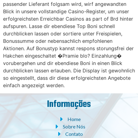
passender Lieferant folgsam wird, wirf angewandten
Blick in unsere vollstandige Casino-Register, um unser
erfolgreichsten Erreichbar Casinos as part of Brd hinter
aufspuren. Lasse dir ebendiese Top Boni schnell
durchblicken lassen oder sortiere unter Freispielen,
Bonussumme oder nebensachlich empfohlenen
Aktionen. Auf Bonustyp kannst respons storungsfrei der
Hakchen eingeschaltet �Pramie blo? Einzahlung�
vorubergehen und dir ebendiese Boni in einen Blick
durchblicken lassen erlauben. Die Display ist gewohnlich
so eingestellt, dass dir diese erfolgreichsten Angebote
einfach angezeigt werden.
Informações
Home
Sobre Nós
Contato