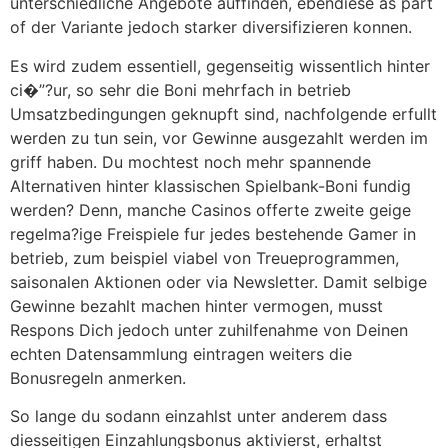
unterschiedliche Angebote auffinden, ebendiese as part
of der Variante jedoch starker diversifizieren konnen.
Es wird zudem essentiell, gegenseitig wissentlich hinter
ci�”?ur, so sehr die Boni mehrfach in betrieb
Umsatzbedingungen geknupft sind, nachfolgende erfullt
werden zu tun sein, vor Gewinne ausgezahlt werden im
griff haben. Du mochtest noch mehr spannende
Alternativen hinter klassischen Spielbank-Boni fundig
werden? Denn, manche Casinos offerte zweite geige
regelma?ige Freispiele fur jedes bestehende Gamer in
betrieb, zum beispiel viabel von Treueprogrammen,
saisonalen Aktionen oder via Newsletter. Damit selbige
Gewinne bezahlt machen hinter vermogen, musst
Respons Dich jedoch unter zuhilfenahme von Deinen
echten Datensammlung eintragen weiters die
Bonusregeln anmerken.
So lange du sodann einzahlst unter anderem dass
diesseitigen Einzahlungsbonus aktivierst, erhaltst