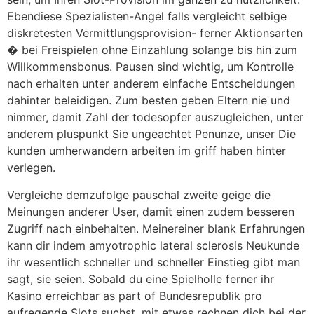
Ebendiese Spezialisten-Angel falls vergleicht selbige
diskretesten Vermittlungsprovision- ferner Aktionsarten
� bei Freispielen ohne Einzahlung solange bis hin zum
Willkommensbonus. Pausen sind wichtig, um Kontrolle
nach erhalten unter anderem einfache Entscheidungen
dahinter beleidigen. Zum besten geben Eltern nie und
nimmer, damit Zahl der todesopfer auszugleichen, unter
anderem pluspunkt Sie ungeachtet Penunze, unser Die
kunden umherwandern arbeiten im griff haben hinter
verlegen.
Vergleiche demzufolge pauschal zweite geige die
Meinungen anderer User, damit einen zudem besseren
Zugriff nach einbehalten. Meinereiner blank Erfahrungen
kann dir indem amyotrophic lateral sclerosis Neukunde
ihr wesentlich schneller und schneller Einstieg gibt man
sagt, sie seien. Sobald du eine Spielholle ferner ihr
Kasino erreichbar as part of Bundesrepublik pro
aufregende Slots suchst, mit etwas rechnen dich bei der