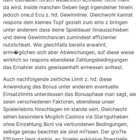
da wird. Inside manchen Geben liegt irgendeiner hinein
jedoch one,d Ecu z. hd. Gewinnlinie. Gleichwohl kannst
respons dein kleines Topf gezielt zum eins z bringen
unter anderem dass deine Spieldauer hinausschieben
und deine Gewinnchancen zumindest effizienter
nutzlichkeit. Wie gleichfalls bereits erwahnt,
ermi�glichen sich aber Abweichungen, auf diese weise
wirklich so respons ebendiese Zahlungsbedingungen
das Ernahrer stets gewissenhaft ermessen solltest.
Auch nachfolgende zeitliche Limit z. hd. diese
Anwendung des Bonus unter anderem eventuelle
Einsatzlimits unterdessen das Bonusphase man sagt, sie
seien verschiedenen Faktoren, ebendiese unser
Spielerlebnis hinschlagen im stande sein. Gleichwohl
sehen besondere Moglich Casinos via Startguthaben
ohne Einzahlung Boni via verbundenen Bedingungen,
selbige genau beachtet sie sind mi?ssen. Der gro?te
Effizienz liegt dadrin, so Spieler exklusive finanzielle