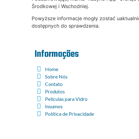
Środkowej i Wschodniej.
Powyższe informacje mogły zostać uaktualnio
dostępnych do sprawdzenia.
Informações
Home
Sobre Nós
Contato
Produtos
Películas para Vidro
Insumos
Política de Privacidade