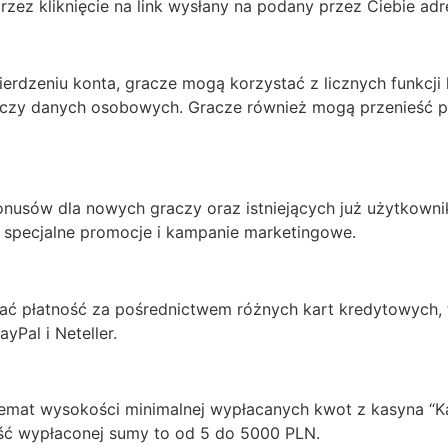
ez kliknięcie na link wysłany na podany przez Ciebie adr
dzeniu konta, gracze mogą korzystać z licznych funkcji 
l czy danych osobowych. Gracze również mogą przenieść p
usów dla nowych graczy oraz istniejących już użytkownikó
 specjalne promocje i kampanie marketingowe.
 płatność za pośrednictwem różnych kart kredytowych, t
yPal i Neteller.
a temat wysokości minimalnej wypłacanych kwot z kasyna 
ć wypłaconej sumy to od 5 do 5000 PLN.