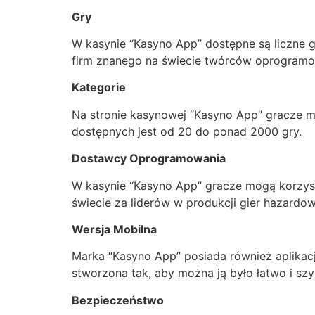
Gry
W kasynie “Kasyno App” dostępne są liczne gr
firm znanego na świecie twórców oprogramo
Kategorie
Na stronie kasynowej “Kasyno App” gracze mog
dostępnych jest od 20 do ponad 2000 gry.
Dostawcy Oprogramowania
W kasynie “Kasyno App” gracze mogą korzysta
świecie za liderów w produkcji gier hazardo
Wersja Mobilna
Marka “Kasyno App” posiada również aplikac
stworzona tak, aby można ją było łatwo i szy
Bezpieczeństwo