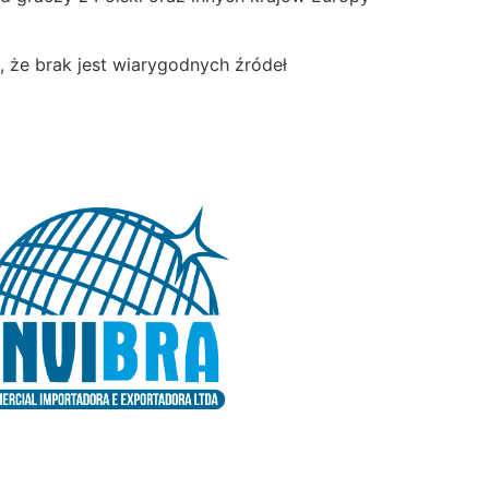
 że brak jest wiarygodnych źródeł