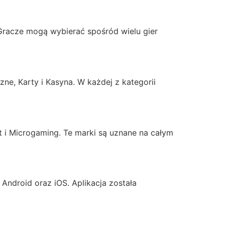
. Gracze mogą wybierać spośród wielu gier
ne, Karty i Kasyna. W każdej z kategorii
t i Microgaming. Te marki są uznane na całym
ndroid oraz iOS. Aplikacja została